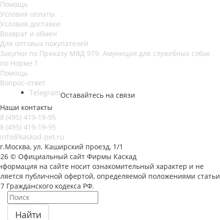
Помощь
Условия оплаты
Условия доставки
Возврат и обмен
Для оптовых покупателей
Закупки по Приказу МВД 979: Амуниция для служебных собак
по Норме 1
Помощь
Вопрос-ответ
Telegram
Оставайтесь на связи
Наши контакты
8 (495) 419-19-95
8 (495) 419-19-95
info@kaskad-pet.ru
г.Москва, ул. Каширский проезд, 1/1
026 © Официальный сайт Фирмы Каскад
нформация на сайте носит ознакомительный характер и не
вляется публичной офертой, определяемой положениями статьи
7 Гражданского кодекса РФ.
Найти