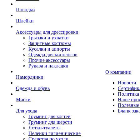
Поводки
Шлейки
Аксессуары для дрессировки
Грызаки и ухватки
Защитные костюмы
Кусалки и аппорты
Одежда для кинологов
Прочие аксессуары
Рукава и накладки
О компании
Намордники
Новости
Одежда и обувь
Сертифик
Политика
Миски
Наше про
Полезные 
Для ухода
Бланк зак
Груминг для когтей
Груминг для шерсти
Лотки-туалеты
Пеленки гигиенические
Средства по уходу