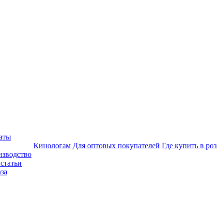
аты
Кинологам
Для оптовых покупателей
Где купить в ро
изводство
статьи
аза