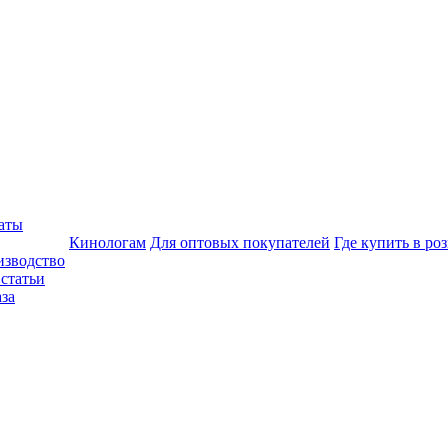
аты
Кинологам
Для оптовых покупателей
Где купить в ро
изводство
статьи
аза