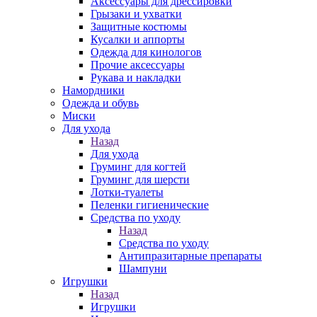
Аксессуары для дрессировки
Грызаки и ухватки
Защитные костюмы
Кусалки и аппорты
Одежда для кинологов
Прочие аксессуары
Рукава и накладки
Намордники
Одежда и обувь
Миски
Для ухода
Назад
Для ухода
Груминг для когтей
Груминг для шерсти
Лотки-туалеты
Пеленки гигиенические
Средства по уходу
Назад
Средства по уходу
Антипразитарные препараты
Шампуни
Игрушки
Назад
Игрушки