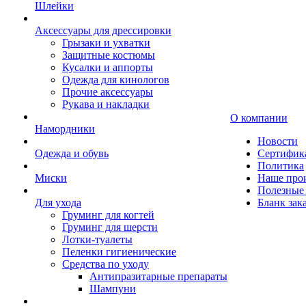
Шлейки
Аксессуары для дрессировки
Грызаки и ухватки
Защитные костюмы
Кусалки и аппорты
Одежда для кинологов
Прочие аксессуары
Рукава и накладки
О компании
Намордники
Новости
Одежда и обувь
Сертифик
Политика
Миски
Наше про
Полезные 
Для ухода
Бланк зак
Груминг для когтей
Груминг для шерсти
Лотки-туалеты
Пеленки гигиенические
Средства по уходу
Антипразитарные препараты
Шампуни