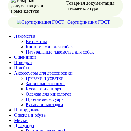
Товарная документация
и номенклатура
Сертификация ГОСТ
Лакомства
Витамины
Кости из жил для собак
Натуральные лакомства для собак
Ошейники
Поводки
Шлейки
Аксессуары для дрессировки
Грызаки и ухватки
Защитные костюмы
Кусалки и аппорты
Одежда для кинологов
Прочие аксессуары
Рукава и накладки
Намордники
Одежда и обувь
Миски
Для ухода
Груминг для когтей