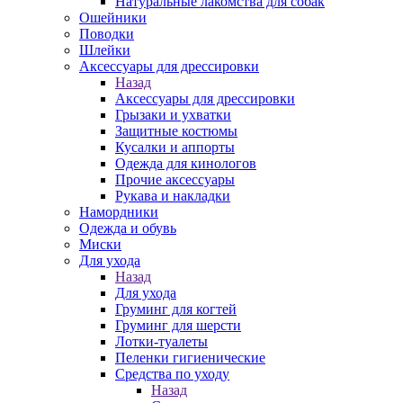
Натуральные лакомства для собак
Ошейники
Поводки
Шлейки
Аксессуары для дрессировки
Назад
Аксессуары для дрессировки
Грызаки и ухватки
Защитные костюмы
Кусалки и аппорты
Одежда для кинологов
Прочие аксессуары
Рукава и накладки
Намордники
Одежда и обувь
Миски
Для ухода
Назад
Для ухода
Груминг для когтей
Груминг для шерсти
Лотки-туалеты
Пеленки гигиенические
Средства по уходу
Назад