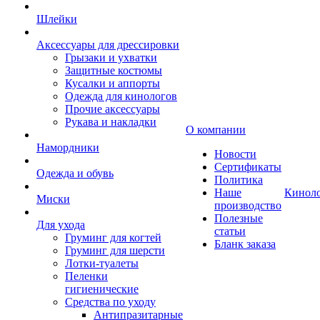
Шлейки
Аксессуары для дрессировки
Грызаки и ухватки
Защитные костюмы
Кусалки и аппорты
Одежда для кинологов
Прочие аксессуары
Рукава и накладки
О компании
Намордники
Новости
Сертификаты
Одежда и обувь
Политика
Наше
Кинол
Миски
производство
Полезные
Для ухода
статьи
Груминг для когтей
Бланк заказа
Груминг для шерсти
Лотки-туалеты
Пеленки
гигиенические
Средства по уходу
Антипразитарные