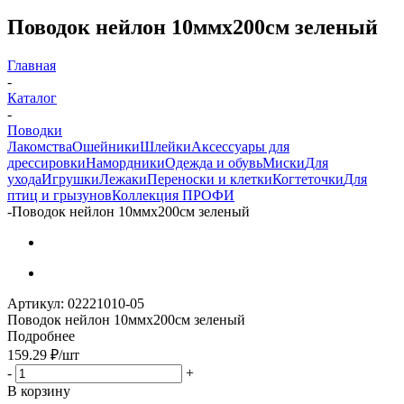
Поводок нейлон 10ммх200см зеленый
Главная
-
Каталог
-
Поводки
Лакомства
Ошейники
Шлейки
Аксессуары для
дрессировки
Намордники
Одежда и обувь
Миски
Для
ухода
Игрушки
Лежаки
Переноски и клетки
Когтеточки
Для
птиц и грызунов
Коллекция ПРОФИ
-
Поводок нейлон 10ммх200см зеленый
Артикул:
02221010-05
Поводок нейлон 10ммх200см зеленый
Подробнее
159.29
₽
/шт
-
+
В корзину