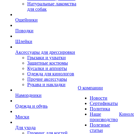
Натуральные лакомства
для собак
Ошейники
Поводки
Шлейки
Аксессуары для дрессировки
Грызаки и ухватки
Защитные костюмы
Кусалки и аппорты
Одежда для кинологов
Прочие аксессуары
Рукава и накладки
О компании
Намордники
Новости
Сертификаты
Одежда и обувь
Политика
Наше
Кинол
Миски
производство
Полезные
Для ухода
статьи
Груминг для когтей