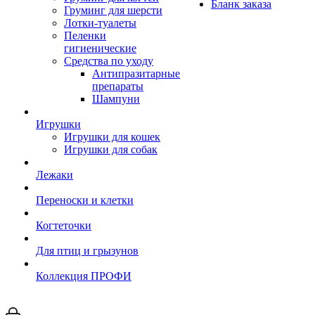
Бланк заказа
Груминг для шерсти
Лотки-туалеты
Пеленки
гигиенические
Средства по уходу
Антипразитарные
препараты
Шампуни
Игрушки
Игрушки для кошек
Игрушки для собак
Лежаки
Переноски и клетки
Когтеточки
Для птиц и грызунов
Коллекция ПРОФИ