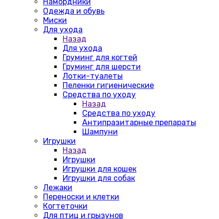
Намордники
Одежда и обувь
Миски
Для ухода
Назад
Для ухода
Груминг для когтей
Груминг для шерсти
Лотки-туалеты
Пеленки гигиенические
Средства по уходу
Назад
Средства по уходу
Антипразитарные препараты
Шампуни
Игрушки
Назад
Игрушки
Игрушки для кошек
Игрушки для собак
Лежаки
Переноски и клетки
Когтеточки
Для птиц и грызунов