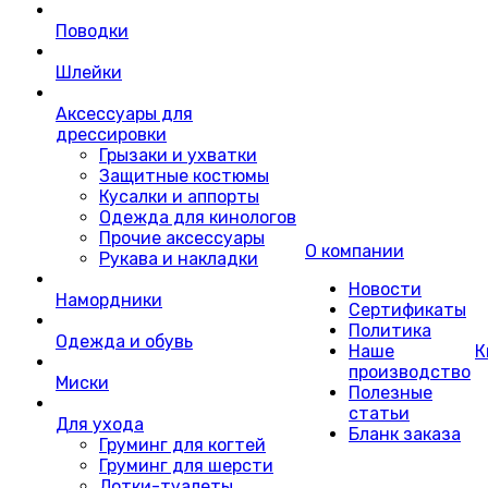
Поводки
Шлейки
Аксессуары для
дрессировки
Грызаки и ухватки
Защитные костюмы
Кусалки и аппорты
Одежда для кинологов
Прочие аксессуары
О компании
Рукава и накладки
Новости
Намордники
Сертификаты
Политика
Одежда и обувь
Наше
К
производство
Миски
Полезные
статьи
Для ухода
Бланк заказа
Груминг для когтей
Груминг для шерсти
Лотки-туалеты