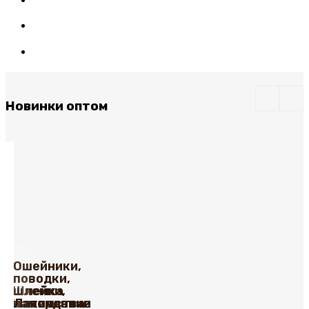
Новинки оптом
Ошейники,
поводки,
Шлейка
шлейки,
Тактические
с
намордники
Лакомства