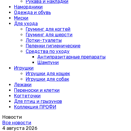
Рукава и накладки
Намордники
Одежда и обувь
Миски
Для ухода
Груминг для когтей
Груминг для шерсти
Лотки-туалеты
Пеленки гигиенические
Средства по уходу
Антипразитарные препараты
Шампуни
Игрушки
Игрушки для кошек
Игрушки для собак
Лежаки
Переноски и клетки
Когтеточки
Для птиц и грызунов
Коллекция ПРОФИ
Новости
Все новости
4 августа 2026