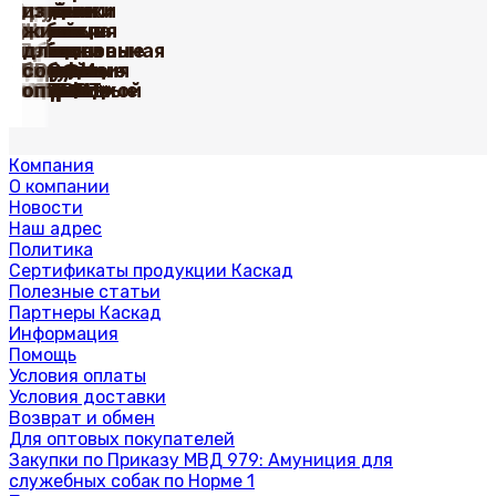
Игрушки
ошейники
Ошейники
грудью
для
из
из винила
для
кожаные
Амуниция
Шлейки
для
собак
жил
серии
собак
серия
Поводки
с
Принтованная
нейлоновые
собак
из
для
Happy
серии
«Де
усиленные
Груминг
Игрушки
мягкой
коллекция
с грудью
ПРОФИ
биотана
собак
Farm
«ПРОФИ»
Люкс»
капроновые
«Марли»
«Марли»
подкладкой
«УРБАН»
«СПОРТ»
оптом
оптом
оптом
Компания
О компании
Новости
Наш адрес
Политика
Сертификаты продукции Каскад
Полезные статьи
Партнеры Каскад
Информация
Помощь
Условия оплаты
Условия доставки
Возврат и обмен
Для оптовых покупателей
Закупки по Приказу МВД 979: Амуниция для
служебных собак по Норме 1