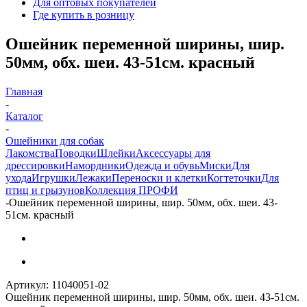
Для оптовых покупателей
Где купить в розницу
Ошейник переменной ширины, шир.
50мм, обх. шеи. 43-51см. красный
Главная
-
Каталог
-
Ошейники для собак
Лакомства
Поводки
Шлейки
Аксессуары для
дрессировки
Намордники
Одежда и обувь
Миски
Для
ухода
Игрушки
Лежаки
Переноски и клетки
Когтеточки
Для
птиц и грызунов
Коллекция ПРОФИ
-
Ошейник переменной ширины, шир. 50мм, обх. шеи. 43-
51см. красный
Артикул:
11040051-02
Ошейник переменной ширины, шир. 50мм, обх. шеи. 43-51см.