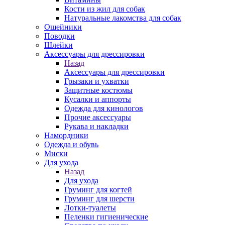
Кости из жил для собак
Натуральные лакомства для собак
Ошейники
Поводки
Шлейки
Аксессуары для дрессировки
Назад
Аксессуары для дрессировки
Грызаки и ухватки
Защитные костюмы
Кусалки и аппорты
Одежда для кинологов
Прочие аксессуары
Рукава и накладки
Намордники
Одежда и обувь
Миски
Для ухода
Назад
Для ухода
Груминг для когтей
Груминг для шерсти
Лотки-туалеты
Пеленки гигиенические