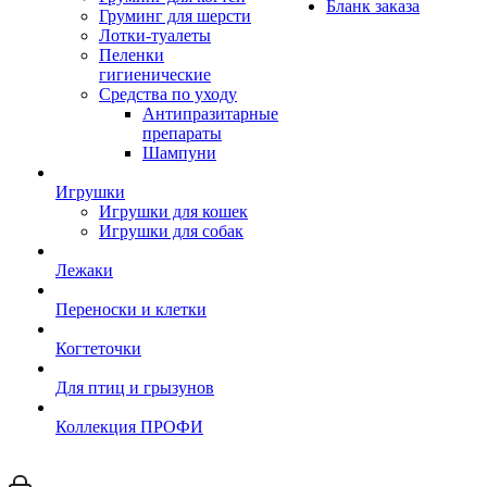
Бланк заказа
Груминг для шерсти
Лотки-туалеты
Пеленки
гигиенические
Средства по уходу
Антипразитарные
препараты
Шампуни
Игрушки
Игрушки для кошек
Игрушки для собак
Лежаки
Переноски и клетки
Когтеточки
Для птиц и грызунов
Коллекция ПРОФИ