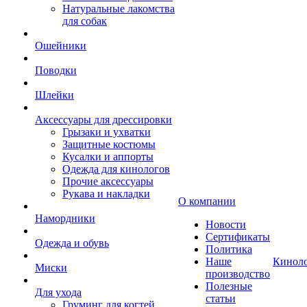
Натуральные лакомства
для собак
Ошейники
Поводки
Шлейки
Аксессуары для дрессировки
Грызаки и ухватки
Защитные костюмы
Кусалки и аппорты
Одежда для кинологов
Прочие аксессуары
Рукава и накладки
О компании
Намордники
Новости
Сертификаты
Одежда и обувь
Политика
Наше
Кинол
Миски
производство
Полезные
Для ухода
статьи
Груминг для когтей