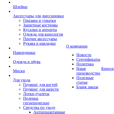
Шлейки
Аксессуары для дрессировки
Грызаки и ухватки
Защитные костюмы
Кусалки и аппорты
Одежда для кинологов
Прочие аксессуары
Рукава и накладки
О компании
Намордники
Новости
Сертификаты
Одежда и обувь
Политика
Наше
Кинол
Миски
производство
Полезные
Для ухода
статьи
Груминг для когтей
Бланк заказа
Груминг для шерсти
Лотки-туалеты
Пеленки
гигиенические
Средства по уходу
Антипразитарные