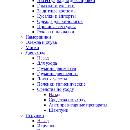
Аксессуары для дрессировки
Грызаки и ухватки
Защитные костюмы
Кусалки и аппорты
Одежда для кинологов
Прочие аксессуары
Рукава и накладки
Намордники
Одежда и обувь
Миски
Для ухода
Назад
Для ухода
Груминг для когтей
Груминг для шерсти
Лотки-туалеты
Пеленки гигиенические
Средства по уходу
Назад
Средства по уходу
Антипразитарные препараты
Шампуни
Игрушки
Назад
Игрушки