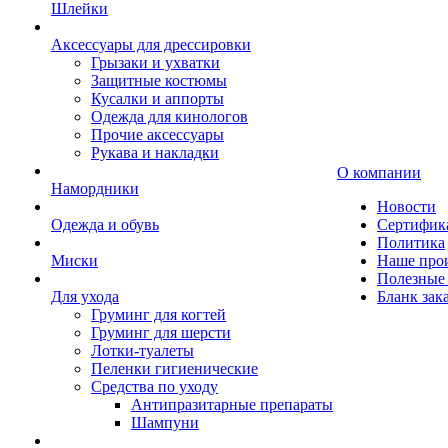
Шлейки
Аксессуары для дрессировки
Грызаки и ухватки
Защитные костюмы
Кусалки и аппорты
Одежда для кинологов
Прочие аксессуары
Рукава и накладки
О компании
Намордники
Новости
Одежда и обувь
Сертифик
Политика
Миски
Наше про
Полезные 
Для ухода
Бланк зак
Груминг для когтей
Груминг для шерсти
Лотки-туалеты
Пеленки гигиенические
Средства по уходу
Антипразитарные препараты
Шампуни