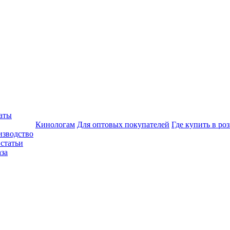
аты
Кинологам
Для оптовых покупателей
Где купить в ро
изводство
статьи
аза