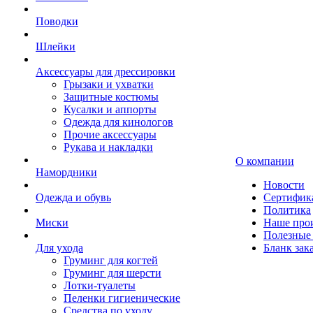
Поводки
Шлейки
Аксессуары для дрессировки
Грызаки и ухватки
Защитные костюмы
Кусалки и аппорты
Одежда для кинологов
Прочие аксессуары
Рукава и накладки
О компании
Намордники
Новости
Одежда и обувь
Сертифик
Политика
Миски
Наше про
Полезные 
Для ухода
Бланк зак
Груминг для когтей
Груминг для шерсти
Лотки-туалеты
Пеленки гигиенические
Средства по уходу