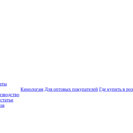
аты
Кинологам
Для оптовых покупателей
Где купить в ро
изводство
статьи
аза