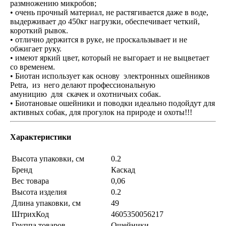
размножению микробов;
• очень прочный материал, не растягивается даже в воде,
выдерживает до 450кг нагрузки, обеспечивает четкий,
короткий рывок.
• отлично держится в руке, не проскальзывает и не
обжигает руку.
• имеют яркий цвет, который не выгорает и не выцветает
со временем.
• Биотан использует как основу электронных ошейников
Petra, из него делают профессиональную
амуницию для скачек и охотничьих собак.
• Биотановые ошейники и поводки идеально подойдут для
активных собак, для прогулок на природе и охоты!!!
Характеристики
Высота упаковки, см
0.2
Бренд
Каскад
Вес товара
0,06
Высота изделия
0.2
Длина упаковки, см
49
ШтрихКод
4605350056217
Группа товаров
Ошейники