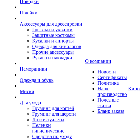
Поводки
Шлейки
Аксессуары для дрессировки
Грызаки и ухватки
Защитные костюмы
Кусалки и аппорты
Одежда для кинологов
Прочие аксессуары
Рукава и накладки
О компании
Намордники
Новости
Сертификаты
Одежда и обувь
Политика
Наше
Кино
Миски
производство
Полезные
Для ухода
статьи
Груминг для когтей
Бланк заказа
Груминг для шерсти
Лотки-туалеты
Пеленки
гигиенические
Средства по уходу