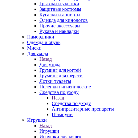
Грызаки и ухватки
Защитные костюмы
Кусалки и аппорты
Одежда для кинологов
Прочие аксессуары
Рукава и накладки
Намордники
Одежда и обувь
Миски
Для ухода
Назад
Для ухода
Груминг для когтей
Груминг для шерсти
Лотки-туалеты
Пеленки гигиенические
Средства по уходу
Назад
Средства по уходу
Антипразитарные препараты
Шампуни
Игрушки
Назад
Игрушки
Игрушки для кошек