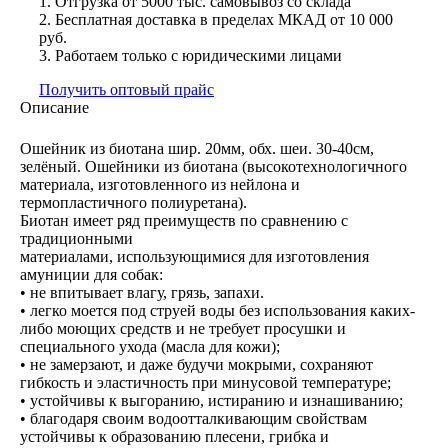
1. Отгрузка от 5000 тыс. самовывоз со склада
2. Бесплатная доставка в пределах МКАД от 10 000
руб.
3. Работаем только с юридическими лицами
Получить оптовый прайс
Описание
Ошейник из биотана шир. 20мм, обх. шеи. 30-40см,
зелёный. Ошейники из биотана (высокотехнологичного
материала, изготовленного из нейлона и
термопластичного полиуретана).
Биотан имеет ряд преимуществ по сравнению с
традиционными
материалами, использующимися для изготовления
амуниции для собак:
• не впитывает влагу, грязь, запахи.
• легко моется под струей воды без использования каких-
либо моющих средств и не требует просушки и
специального ухода (масла для кожи);
• не замерзают, и даже будучи мокрыми, сохраняют
гибкость и эластичность при минусовой температуре;
• устойчивы к выгоранию, истиранию и изнашиванию;
• благодаря своим водоотталкивающим свойствам
устойчивы к образованию плесени, грибка и