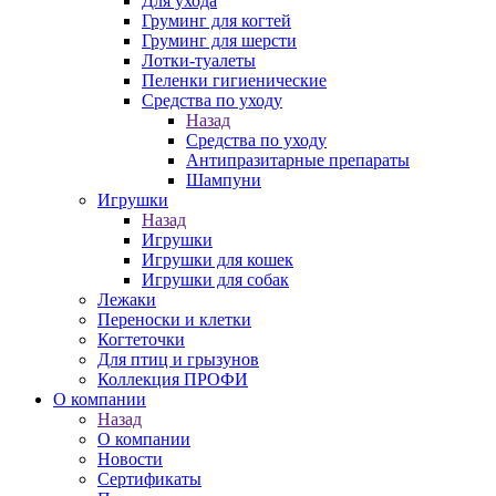
Для ухода
Груминг для когтей
Груминг для шерсти
Лотки-туалеты
Пеленки гигиенические
Средства по уходу
Назад
Средства по уходу
Антипразитарные препараты
Шампуни
Игрушки
Назад
Игрушки
Игрушки для кошек
Игрушки для собак
Лежаки
Переноски и клетки
Когтеточки
Для птиц и грызунов
Коллекция ПРОФИ
О компании
Назад
О компании
Новости
Сертификаты