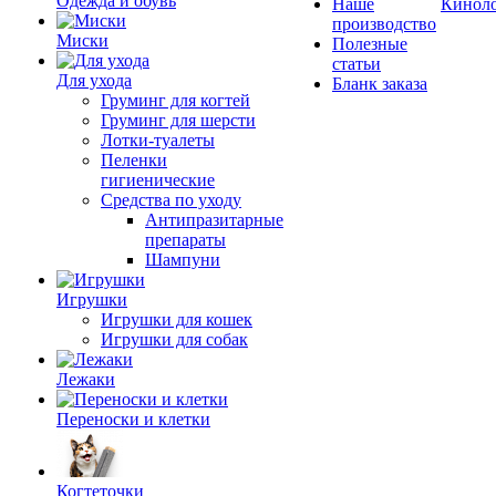
Одежда и обувь
Наше
Кинол
производство
Миски
Полезные
статьи
Для ухода
Бланк заказа
Груминг для когтей
Груминг для шерсти
Лотки-туалеты
Пеленки
гигиенические
Средства по уходу
Антипразитарные
препараты
Шампуни
Игрушки
Игрушки для кошек
Игрушки для собак
Лежаки
Переноски и клетки
Когтеточки