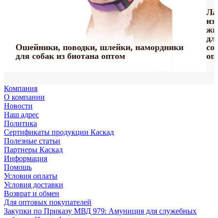
Шлейка
Тактические
с
Ла
Игрушки
ошейники
Ошейники
грудью
из
из винила
для
кожаные
Амуниция
Шлейки
для
жи
серии
собак
серия
Поводки
с
Принтованная
нейлоновые
собак
дл
Happy
серии
«Де
усиленные
Груминг
Игрушки
мягкой
коллекция
с грудью
ПРОФИ
Ошейники, поводки, шлейки, намордники
со
Farm
«ПРОФИ»
Люкс»
капроновые
«Марли»
«Марли»
подкладкой
«УРБАН»
«СПОРТ»
оптом
для собак из биотана оптом
оп
Компания
О компании
Новости
Наш адрес
Политика
Сертификаты продукции Каскад
Полезные статьи
Партнеры Каскад
Информация
Помощь
Условия оплаты
Условия доставки
Возврат и обмен
Для оптовых покупателей
Закупки по Приказу МВД 979: Амуниция для служебных