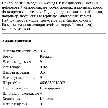
Нейлоновый намордник Каскад Classic для собак. Лёгкий
нейлоновый намордник для собак средних и крупных пород.
Фиксируется фастексом. Подойдёт для не длительной носки,
например, посещения ветеринара, многолюдных мест.
Нейлон прост в уходе - легко моется и быстро сохнет.
Размеры, см (длина/ширина/обхват морды/обхват шеи):
№ 0: 9/7/14/14-30
Характеристики
Высота упаковки, см
3.5
Бренд
Каскад
Длина морды, см
9
Вес товара
0,02
Высота изделия
3.5
Длина упаковки, см
9
ШтрихКод
4605350018802
Группа товаров
Намордники
Ширина упаковки, см
4
Коллекция
Классика
Длина изделия
9