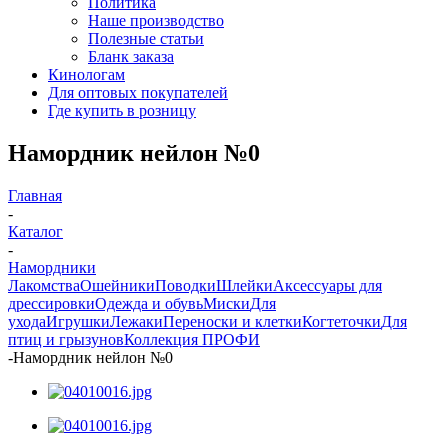
Политика
Наше производство
Полезные статьи
Бланк заказа
Кинологам
Для оптовых покупателей
Где купить в розницу
Намордник нейлон №0
Главная
-
Каталог
-
Намордники
Лакомства
Ошейники
Поводки
Шлейки
Аксессуары для
дрессировки
Одежда и обувь
Миски
Для
ухода
Игрушки
Лежаки
Переноски и клетки
Когтеточки
Для
птиц и грызунов
Коллекция ПРОФИ
-
Намордник нейлон №0