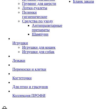
Бланк заказа
Груминг для шерсти
Лотки-туалеты
Пеленки
гигиенические
Средства по уходу
Антипразитарные
препараты
Шампуни
Игрушки
Игрушки для кошек
Игрушки для собак
Лежаки
Переноски и клетки
Когтеточки
Для птиц и грызунов
Коллекция ПРОФИ