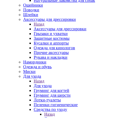
Натуральные лакомства для собак
Ошейники
Поводки
Шлейки
Аксессуары для дрессировки
Назад
Аксессуары для дрессировки
Грызаки и ухватки
Защитные костюмы
Кусалки и аппорты
Одежда для кинологов
Прочие аксессуары
Рукава и накладки
Намордники
Одежда и обувь
Миски
Для ухода
Назад
Для ухода
Груминг для когтей
Груминг для шерсти
Лотки-туалеты
Пеленки гигиенические
Средства по уходу
Назад