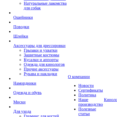
Натуральные лакомства
для собак
Ошейники
Поводки
Шлейки
Аксессуары для дрессировки
Грызаки и ухватки
Защитные костюмы
Кусалки и аппорты
Одежда для кинологов
Прочие аксессуары
Рукава и накладки
О компании
Намордники
Новости
Сертификаты
Одежда и обувь
Политика
Наше
Кинол
Миски
производство
Полезные
Для ухода
статьи
Груминг для когтей