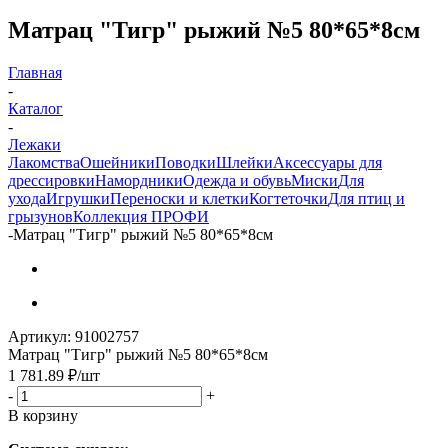
Матрац "Тигр" рыжий №5 80*65*8см
Главная
-
Каталог
-
Лежаки
Лакомства
Ошейники
Поводки
Шлейки
Аксессуары для
дрессировки
Намордники
Одежда и обувь
Миски
Для
ухода
Игрушки
Переноски и клетки
Когтеточки
Для птиц и
грызунов
Коллекция ПРОФИ
-
Матрац "Тигр" рыжий №5 80*65*8см
Артикул:
91002757
Матрац "Тигр" рыжий №5 80*65*8см
1 781.89
₽
/шт
-
+
В корзину