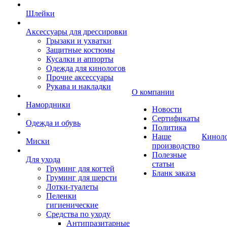
Шлейки
Аксессуары для дрессировки
Грызаки и ухватки
Защитные костюмы
Кусалки и аппорты
Одежда для кинологов
Прочие аксессуары
Рукава и накладки
О компании
Намордники
Новости
Сертификаты
Одежда и обувь
Политика
Наше
Кинол
Миски
производство
Полезные
Для ухода
статьи
Груминг для когтей
Бланк заказа
Груминг для шерсти
Лотки-туалеты
Пеленки
гигиенические
Средства по уходу
Антипразитарные