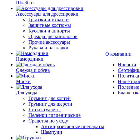
Шлейки
Аксессуары для дрессировки
Грызаки и ухватки
Защитные костюмы
Кусалки и аппорты
Одежда для кинологов
Прочие аксессуары
Рукава и накладки
О компании
Намордники
Новости
Одежда и обувь
Сертифик
Политика
Миски
Наше про
Полезные 
Для ухода
Бланк зак
Груминг для когтей
Груминг для шерсти
Лотки-туалеты
Пеленки гигиенические
Средства по уходу
Антипразитарные препараты
Шампуни