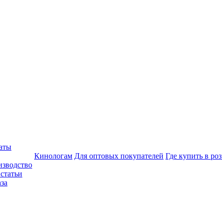
аты
Кинологам
Для оптовых покупателей
Где купить в ро
изводство
статьи
аза