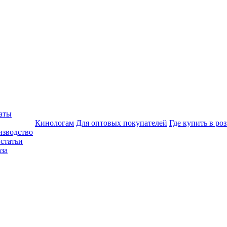
аты
Кинологам
Для оптовых покупателей
Где купить в ро
изводство
статьи
аза