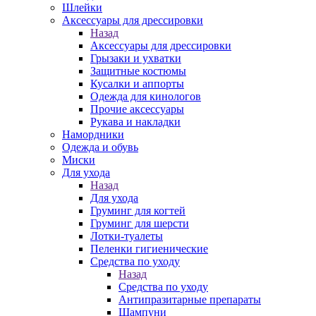
Шлейки
Аксессуары для дрессировки
Назад
Аксессуары для дрессировки
Грызаки и ухватки
Защитные костюмы
Кусалки и аппорты
Одежда для кинологов
Прочие аксессуары
Рукава и накладки
Намордники
Одежда и обувь
Миски
Для ухода
Назад
Для ухода
Груминг для когтей
Груминг для шерсти
Лотки-туалеты
Пеленки гигиенические
Средства по уходу
Назад
Средства по уходу
Антипразитарные препараты
Шампуни