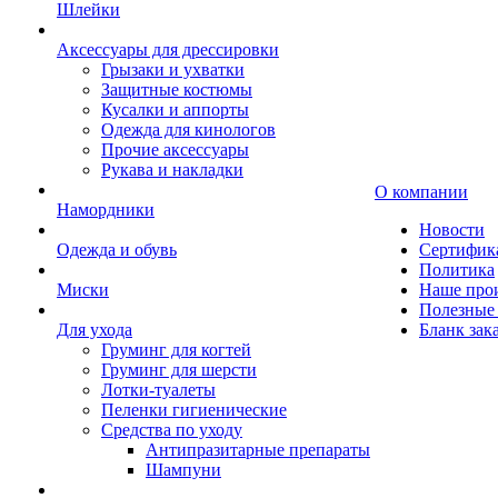
Шлейки
Аксессуары для дрессировки
Грызаки и ухватки
Защитные костюмы
Кусалки и аппорты
Одежда для кинологов
Прочие аксессуары
Рукава и накладки
О компании
Намордники
Новости
Одежда и обувь
Сертифик
Политика
Миски
Наше про
Полезные 
Для ухода
Бланк зак
Груминг для когтей
Груминг для шерсти
Лотки-туалеты
Пеленки гигиенические
Средства по уходу
Антипразитарные препараты
Шампуни