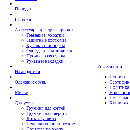
Поводки
Шлейки
Аксессуары для дрессировки
Грызаки и ухватки
Защитные костюмы
Кусалки и аппорты
Одежда для кинологов
Прочие аксессуары
Рукава и накладки
О компании
Намордники
Новости
Одежда и обувь
Сертифик
Политика
Миски
Наше про
Полезные 
Для ухода
Бланк зак
Груминг для когтей
Груминг для шерсти
Лотки-туалеты
Пеленки гигиенические
Средства по уходу