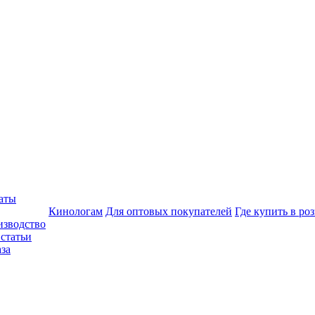
аты
Кинологам
Для оптовых покупателей
Где купить в ро
изводство
статьи
аза