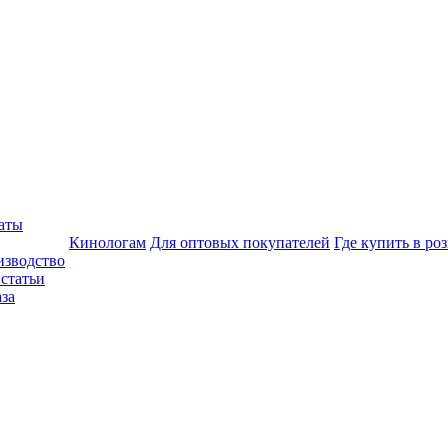
аты
Кинологам
Для оптовых покупателей
Где купить в ро
изводство
статьи
аза