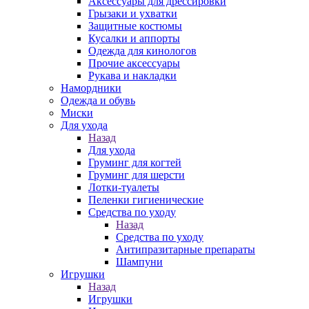
Аксессуары для дрессировки
Грызаки и ухватки
Защитные костюмы
Кусалки и аппорты
Одежда для кинологов
Прочие аксессуары
Рукава и накладки
Намордники
Одежда и обувь
Миски
Для ухода
Назад
Для ухода
Груминг для когтей
Груминг для шерсти
Лотки-туалеты
Пеленки гигиенические
Средства по уходу
Назад
Средства по уходу
Антипразитарные препараты
Шампуни
Игрушки
Назад
Игрушки