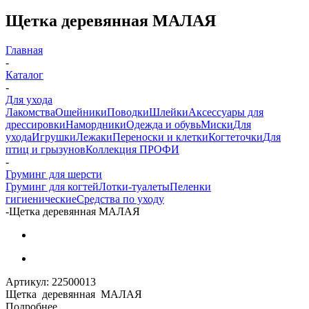
Щетка деревянная МАЛАЯ
Главная
-
Каталог
-
Для ухода
Лакомства
Ошейники
Поводки
Шлейки
Аксессуары для
дрессировки
Намордники
Одежда и обувь
Миски
Для
ухода
Игрушки
Лежаки
Переноски и клетки
Когтеточки
Для
птиц и грызунов
Коллекция ПРОФИ
-
Груминг для шерсти
Груминг для когтей
Лотки-туалеты
Пеленки
гигиенические
Средства по уходу
-
Щетка деревянная МАЛАЯ
Артикул:
22500013
Щетка деревянная МАЛАЯ
Подробнее