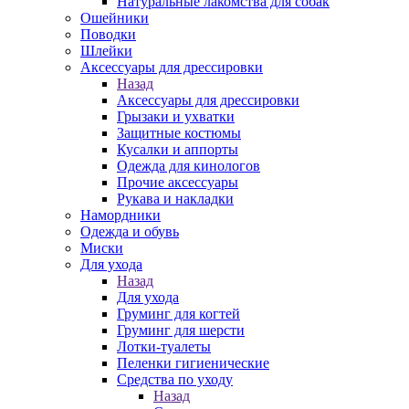
Натуральные лакомства для собак
Ошейники
Поводки
Шлейки
Аксессуары для дрессировки
Назад
Аксессуары для дрессировки
Грызаки и ухватки
Защитные костюмы
Кусалки и аппорты
Одежда для кинологов
Прочие аксессуары
Рукава и накладки
Намордники
Одежда и обувь
Миски
Для ухода
Назад
Для ухода
Груминг для когтей
Груминг для шерсти
Лотки-туалеты
Пеленки гигиенические
Средства по уходу
Назад