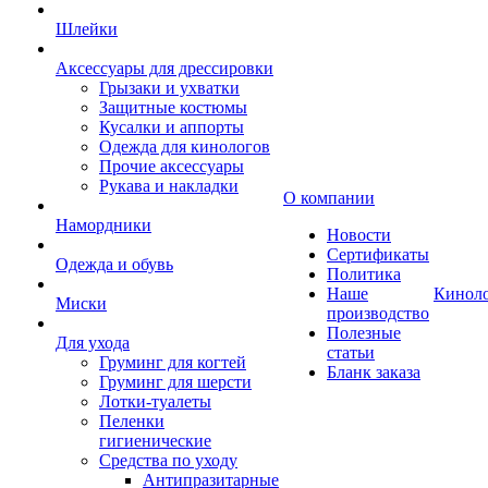
Шлейки
Аксессуары для дрессировки
Грызаки и ухватки
Защитные костюмы
Кусалки и аппорты
Одежда для кинологов
Прочие аксессуары
Рукава и накладки
О компании
Намордники
Новости
Сертификаты
Одежда и обувь
Политика
Наше
Кинол
Миски
производство
Полезные
Для ухода
статьи
Груминг для когтей
Бланк заказа
Груминг для шерсти
Лотки-туалеты
Пеленки
гигиенические
Средства по уходу
Антипразитарные