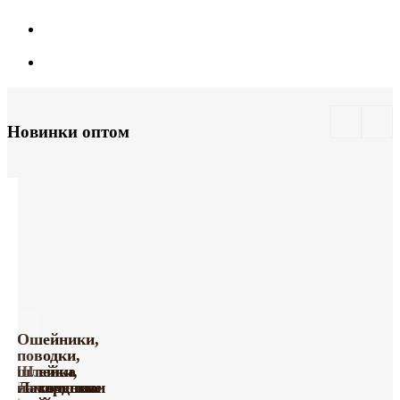
Новинки оптом
Ошейники,
поводки,
Шлейка
шлейки,
Тактические
с
намордники
Лакомства