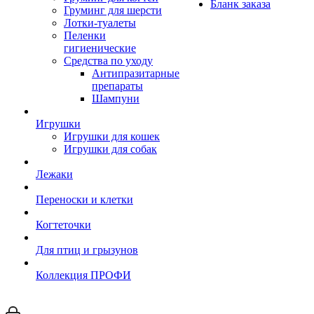
Бланк заказа
Груминг для шерсти
Лотки-туалеты
Пеленки
гигиенические
Средства по уходу
Антипразитарные
препараты
Шампуни
Игрушки
Игрушки для кошек
Игрушки для собак
Лежаки
Переноски и клетки
Когтеточки
Для птиц и грызунов
Коллекция ПРОФИ