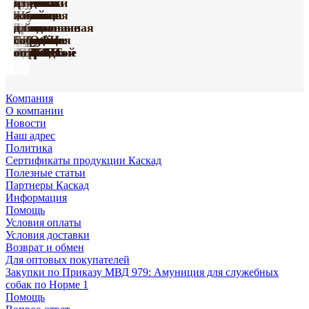
Игрушки
ошейники
Ошейники
грудью
для
из
из винила
для
кожаные
Амуниция
Шлейки
для
собак
жил
серии
собак
серия
Поводки
с
Принтованная
нейлоновые
собак
из
для
Happy
серии
«Де
усиленные
Груминг
Игрушки
мягкой
коллекция
с грудью
ПРОФИ
биотана
собак
Farm
«ПРОФИ»
Люкс»
капроновые
«Марли»
«Марли»
подкладкой
«УРБАН»
«СПОРТ»
оптом
оптом
оптом
Компания
О компании
Новости
Наш адрес
Политика
Сертификаты продукции Каскад
Полезные статьи
Партнеры Каскад
Информация
Помощь
Условия оплаты
Условия доставки
Возврат и обмен
Для оптовых покупателей
Закупки по Приказу МВД 979: Амуниция для служебных
собак по Норме 1
Помощь