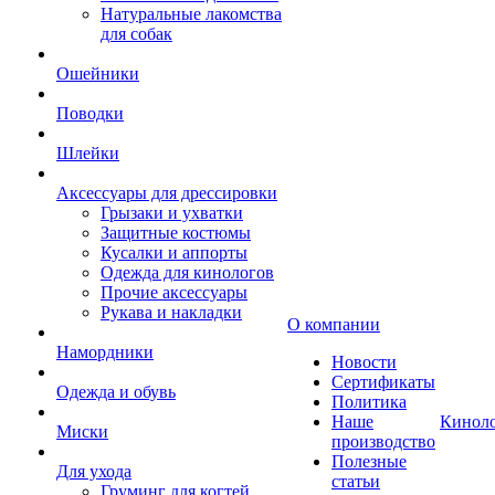
Натуральные лакомства
для собак
Ошейники
Поводки
Шлейки
Аксессуары для дрессировки
Грызаки и ухватки
Защитные костюмы
Кусалки и аппорты
Одежда для кинологов
Прочие аксессуары
Рукава и накладки
О компании
Намордники
Новости
Сертификаты
Одежда и обувь
Политика
Наше
Кинол
Миски
производство
Полезные
Для ухода
статьи
Груминг для когтей