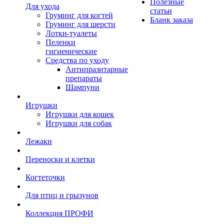
Полезные
Для ухода
статьи
Груминг для когтей
Бланк заказа
Груминг для шерсти
Лотки-туалеты
Пеленки
гигиенические
Средства по уходу
Антипразитарные
препараты
Шампуни
Игрушки
Игрушки для кошек
Игрушки для собак
Лежаки
Переноски и клетки
Когтеточки
Для птиц и грызунов
Коллекция ПРОФИ