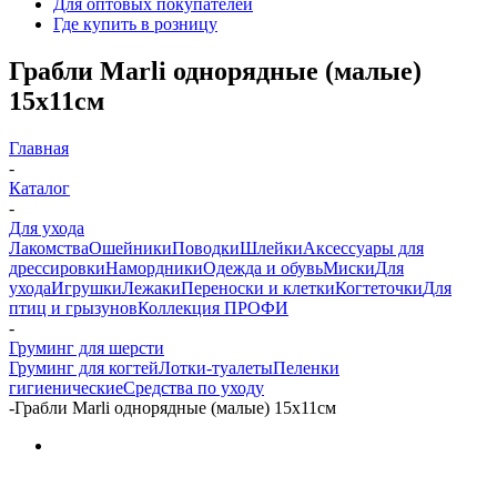
Для оптовых покупателей
Где купить в розницу
Грабли Marli однорядные (малые)
15х11см
Главная
-
Каталог
-
Для ухода
Лакомства
Ошейники
Поводки
Шлейки
Аксессуары для
дрессировки
Намордники
Одежда и обувь
Миски
Для
ухода
Игрушки
Лежаки
Переноски и клетки
Когтеточки
Для
птиц и грызунов
Коллекция ПРОФИ
-
Груминг для шерсти
Груминг для когтей
Лотки-туалеты
Пеленки
гигиенические
Средства по уходу
-
Грабли Marli однорядные (малые) 15х11см