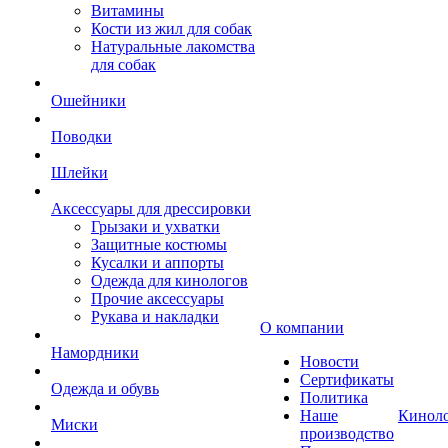
Витамины
Кости из жил для собак
Натуральные лакомства
для собак
Ошейники
Поводки
Шлейки
Аксессуары для дрессировки
Грызаки и ухватки
Защитные костюмы
Кусалки и аппорты
Одежда для кинологов
Прочие аксессуары
Рукава и накладки
О компании
Намордники
Новости
Сертификаты
Одежда и обувь
Политика
Наше
Кинол
Миски
производство