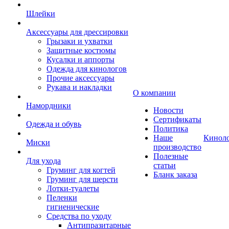
Шлейки
Аксессуары для дрессировки
Грызаки и ухватки
Защитные костюмы
Кусалки и аппорты
Одежда для кинологов
Прочие аксессуары
Рукава и накладки
О компании
Намордники
Новости
Сертификаты
Одежда и обувь
Политика
Наше
Кинол
Миски
производство
Полезные
Для ухода
статьи
Груминг для когтей
Бланк заказа
Груминг для шерсти
Лотки-туалеты
Пеленки
гигиенические
Средства по уходу
Антипразитарные