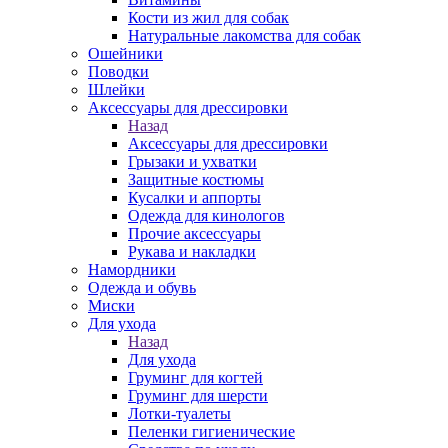
Кости из жил для собак
Натуральные лакомства для собак
Ошейники
Поводки
Шлейки
Аксессуары для дрессировки
Назад
Аксессуары для дрессировки
Грызаки и ухватки
Защитные костюмы
Кусалки и аппорты
Одежда для кинологов
Прочие аксессуары
Рукава и накладки
Намордники
Одежда и обувь
Миски
Для ухода
Назад
Для ухода
Груминг для когтей
Груминг для шерсти
Лотки-туалеты
Пеленки гигиенические