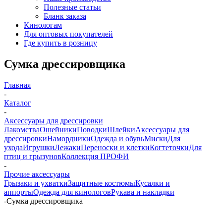
Полезные статьи
Бланк заказа
Кинологам
Для оптовых покупателей
Где купить в розницу
Сумка дрессировщика
Главная
-
Каталог
-
Аксессуары для дрессировки
Лакомства
Ошейники
Поводки
Шлейки
Аксессуары для
дрессировки
Намордники
Одежда и обувь
Миски
Для
ухода
Игрушки
Лежаки
Переноски и клетки
Когтеточки
Для
птиц и грызунов
Коллекция ПРОФИ
-
Прочие аксессуары
Грызаки и ухватки
Защитные костюмы
Кусалки и
аппорты
Одежда для кинологов
Рукава и накладки
-
Сумка дрессировщика