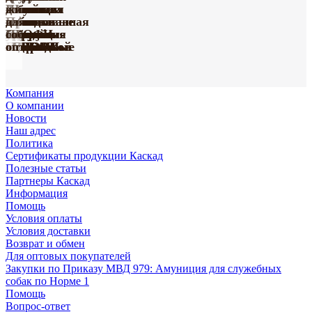
из винила
для
кожаные
Амуниция
Шлейки
для
собак
жил
серии
собак
серия
Поводки
с
Принтованная
нейлоновые
собак
из
для
Happy
серии
«Де
усиленные
Груминг
Игрушки
мягкой
коллекция
с грудью
ПРОФИ
биотана
собак
Farm
«ПРОФИ»
Люкс»
капроновые
«Марли»
«Марли»
подкладкой
«УРБАН»
«СПОРТ»
оптом
оптом
оптом
Компания
О компании
Новости
Наш адрес
Политика
Сертификаты продукции Каскад
Полезные статьи
Партнеры Каскад
Информация
Помощь
Условия оплаты
Условия доставки
Возврат и обмен
Для оптовых покупателей
Закупки по Приказу МВД 979: Амуниция для служебных
собак по Норме 1
Помощь
Вопрос-ответ