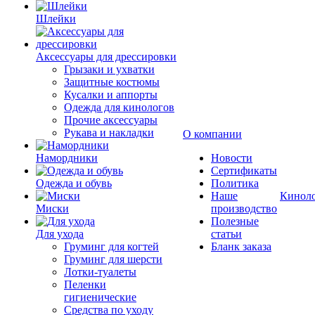
Шлейки
Аксессуары для дрессировки
Грызаки и ухватки
Защитные костюмы
Кусалки и аппорты
Одежда для кинологов
Прочие аксессуары
Рукава и накладки
О компании
Намордники
Новости
Сертификаты
Одежда и обувь
Политика
Наше
Кинол
Миски
производство
Полезные
Для ухода
статьи
Груминг для когтей
Бланк заказа
Груминг для шерсти
Лотки-туалеты
Пеленки
гигиенические
Средства по уходу