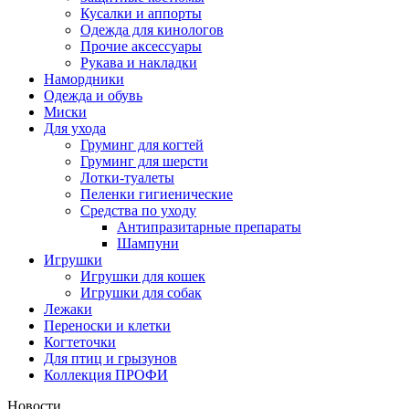
Кусалки и аппорты
Одежда для кинологов
Прочие аксессуары
Рукава и накладки
Намордники
Одежда и обувь
Миски
Для ухода
Груминг для когтей
Груминг для шерсти
Лотки-туалеты
Пеленки гигиенические
Средства по уходу
Антипразитарные препараты
Шампуни
Игрушки
Игрушки для кошек
Игрушки для собак
Лежаки
Переноски и клетки
Когтеточки
Для птиц и грызунов
Коллекция ПРОФИ
Новости