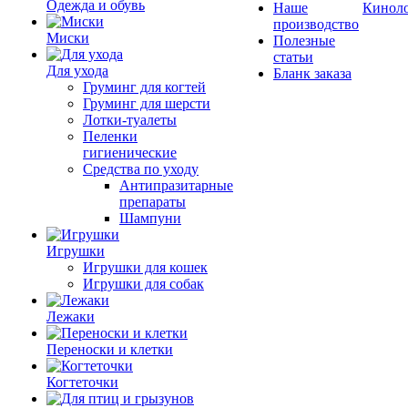
Одежда и обувь
Наше
Кинол
производство
Миски
Полезные
статьи
Для ухода
Бланк заказа
Груминг для когтей
Груминг для шерсти
Лотки-туалеты
Пеленки
гигиенические
Средства по уходу
Антипразитарные
препараты
Шампуни
Игрушки
Игрушки для кошек
Игрушки для собак
Лежаки
Переноски и клетки
Когтеточки