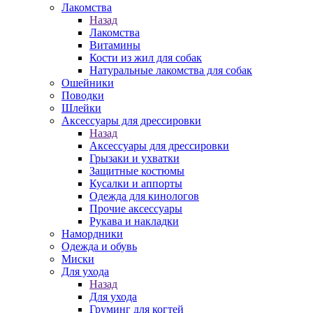
Лакомства
Назад
Лакомства
Витамины
Кости из жил для собак
Натуральные лакомства для собак
Ошейники
Поводки
Шлейки
Аксессуары для дрессировки
Назад
Аксессуары для дрессировки
Грызаки и ухватки
Защитные костюмы
Кусалки и аппорты
Одежда для кинологов
Прочие аксессуары
Рукава и накладки
Намордники
Одежда и обувь
Миски
Для ухода
Назад
Для ухода
Груминг для когтей