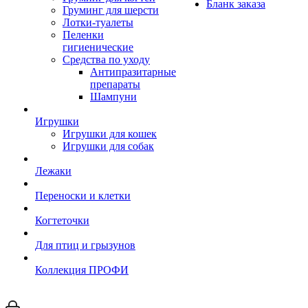
Бланк заказа
Груминг для шерсти
Лотки-туалеты
Пеленки
гигиенические
Средства по уходу
Антипразитарные
препараты
Шампуни
Игрушки
Игрушки для кошек
Игрушки для собак
Лежаки
Переноски и клетки
Когтеточки
Для птиц и грызунов
Коллекция ПРОФИ