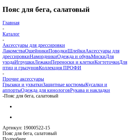
Пояс для бега, салатовый
Главная
-
Каталог
-
Аксессуары для дрессировки
Лакомства
Ошейники
Поводки
Шлейки
Аксессуары для
дрессировки
Намордники
Одежда и обувь
Миски
Для
ухода
Игрушки
Лежаки
Переноски и клетки
Когтеточки
Для
птиц и грызунов
Коллекция ПРОФИ
-
Прочие аксессуары
Грызаки и ухватки
Защитные костюмы
Кусалки и
аппорты
Одежда для кинологов
Рукава и накладки
-
Пояс для бега, салатовый
Артикул:
19000522-15
Пояс для бега, салатовый
Подробнее