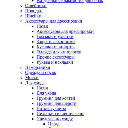
Натуральные лакомства для собак
Ошейники
Поводки
Шлейки
Аксессуары для дрессировки
Назад
Аксессуары для дрессировки
Грызаки и ухватки
Защитные костюмы
Кусалки и аппорты
Одежда для кинологов
Прочие аксессуары
Рукава и накладки
Намордники
Одежда и обувь
Миски
Для ухода
Назад
Для ухода
Груминг для когтей
Груминг для шерсти
Лотки-туалеты
Пеленки гигиенические
Средства по уходу
Назад