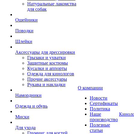
Натуральные лакомства
для собак
Ошейники
Поводки
Шлейки
Аксессуары для дрессировки
Грызаки и ухватки
Защитные костюмы
Кусалки и аппорты
Одежда для кинологов
Прочие аксессуары
Рукава и накладки
О компании
Намордники
Новости
Сертификаты
Одежда и обувь
Политика
Наше
Кинол
Миски
производство
Полезные
Для ухода
статьи
Груминг для когтей