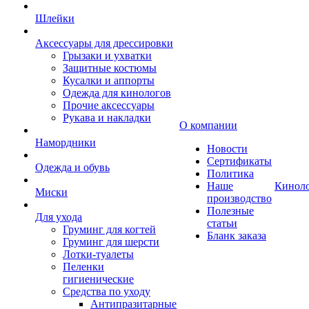
Шлейки
Аксессуары для дрессировки
Грызаки и ухватки
Защитные костюмы
Кусалки и аппорты
Одежда для кинологов
Прочие аксессуары
Рукава и накладки
О компании
Намордники
Новости
Сертификаты
Одежда и обувь
Политика
Наше
Кинол
Миски
производство
Полезные
Для ухода
статьи
Груминг для когтей
Бланк заказа
Груминг для шерсти
Лотки-туалеты
Пеленки
гигиенические
Средства по уходу
Антипразитарные