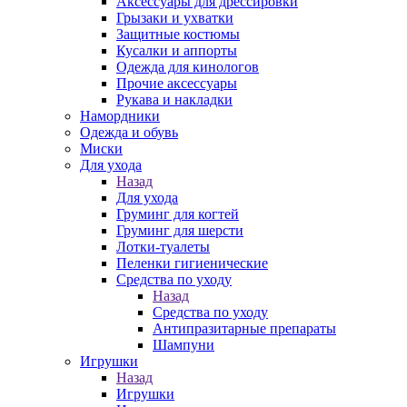
Аксессуары для дрессировки
Грызаки и ухватки
Защитные костюмы
Кусалки и аппорты
Одежда для кинологов
Прочие аксессуары
Рукава и накладки
Намордники
Одежда и обувь
Миски
Для ухода
Назад
Для ухода
Груминг для когтей
Груминг для шерсти
Лотки-туалеты
Пеленки гигиенические
Средства по уходу
Назад
Средства по уходу
Антипразитарные препараты
Шампуни
Игрушки
Назад
Игрушки