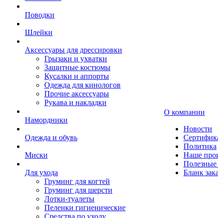
Поводки
Шлейки
Аксессуары для дрессировки
Грызаки и ухватки
Защитные костюмы
Кусалки и аппорты
Одежда для кинологов
Прочие аксессуары
Рукава и накладки
О компании
Намордники
Новости
Одежда и обувь
Сертифик
Политика
Миски
Наше про
Полезные 
Для ухода
Бланк зак
Груминг для когтей
Груминг для шерсти
Лотки-туалеты
Пеленки гигиенические
Средства по уходу