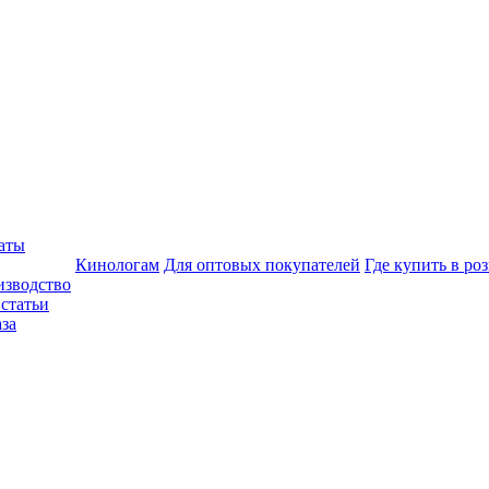
аты
Кинологам
Для оптовых покупателей
Где купить в ро
изводство
статьи
аза