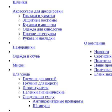
Шлейки
Аксессуары для дрессировки
Грызаки и ухватки
Защитные костюмы
Кусалки и аппорты
Одежда для кинологов
Прочие аксессуары
Рукава и накладки
О компании
Намордники
Новости
Одежда и обувь
Сертифик
Политика
Миски
Наше про
Полезные 
Для ухода
Бланк зак
Груминг для когтей
Груминг для шерсти
Лотки-туалеты
Пеленки гигиенические
Средства по уходу
Антипразитарные препараты
Шампуни