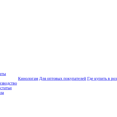
аты
Кинологам
Для оптовых покупателей
Где купить в ро
изводство
статьи
аза