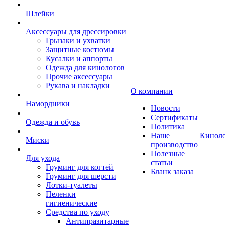
Шлейки
Аксессуары для дрессировки
Грызаки и ухватки
Защитные костюмы
Кусалки и аппорты
Одежда для кинологов
Прочие аксессуары
Рукава и накладки
О компании
Намордники
Новости
Сертификаты
Одежда и обувь
Политика
Наше
Кинол
Миски
производство
Полезные
Для ухода
статьи
Груминг для когтей
Бланк заказа
Груминг для шерсти
Лотки-туалеты
Пеленки
гигиенические
Средства по уходу
Антипразитарные