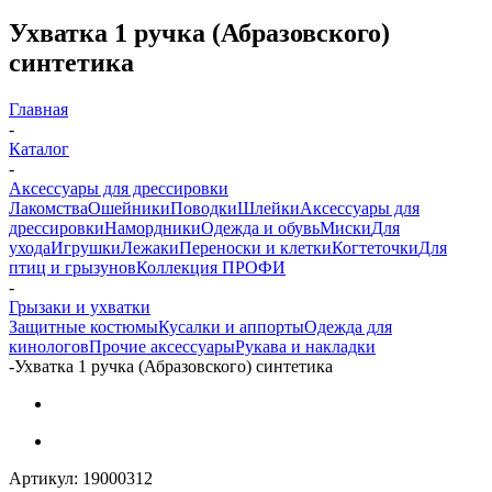
Ухватка 1 ручка (Абразовского)
синтетика
Главная
-
Каталог
-
Аксессуары для дрессировки
Лакомства
Ошейники
Поводки
Шлейки
Аксессуары для
дрессировки
Намордники
Одежда и обувь
Миски
Для
ухода
Игрушки
Лежаки
Переноски и клетки
Когтеточки
Для
птиц и грызунов
Коллекция ПРОФИ
-
Грызаки и ухватки
Защитные костюмы
Кусалки и аппорты
Одежда для
кинологов
Прочие аксессуары
Рукава и накладки
-
Ухватка 1 ручка (Абразовского) синтетика
Артикул:
19000312