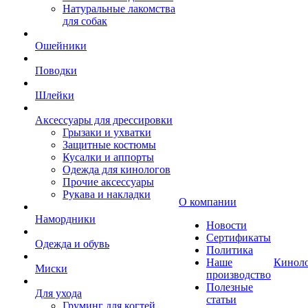
Натуральные лакомства
для собак
Ошейники
Поводки
Шлейки
Аксессуары для дрессировки
Грызаки и ухватки
Защитные костюмы
Кусалки и аппорты
Одежда для кинологов
Прочие аксессуары
Рукава и накладки
О компании
Намордники
Новости
Сертификаты
Одежда и обувь
Политика
Наше
Кинол
Миски
производство
Полезные
Для ухода
статьи
Груминг для когтей