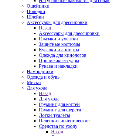
Натуральные лакомства для собак
Ошейники
Поводки
Шлейки
Аксессуары для дрессировки
Назад
Аксессуары для дрессировки
Грызаки и ухватки
Защитные костюмы
Кусалки и аппорты
Одежда для кинологов
Прочие аксессуары
Рукава и накладки
Намордники
Одежда и обувь
Миски
Для ухода
Назад
Для ухода
Груминг для когтей
Груминг для шерсти
Лотки-туалеты
Пеленки гигиенические
Средства по уходу
Назад