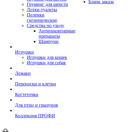
Бланк заказа
Груминг для шерсти
Лотки-туалеты
Пеленки
гигиенические
Средства по уходу
Антипразитарные
препараты
Шампуни
Игрушки
Игрушки для кошек
Игрушки для собак
Лежаки
Переноски и клетки
Когтеточки
Для птиц и грызунов
Коллекция ПРОФИ