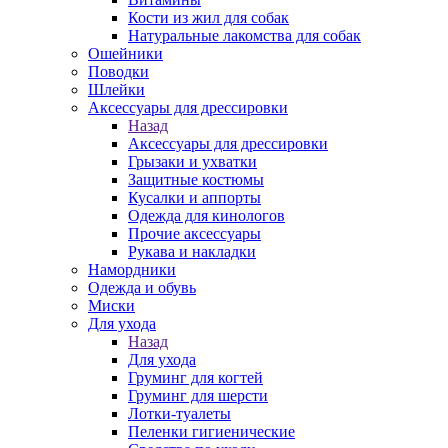
Кости из жил для собак
Натуральные лакомства для собак
Ошейники
Поводки
Шлейки
Аксессуары для дрессировки
Назад
Аксессуары для дрессировки
Грызаки и ухватки
Защитные костюмы
Кусалки и аппорты
Одежда для кинологов
Прочие аксессуары
Рукава и накладки
Намордники
Одежда и обувь
Миски
Для ухода
Назад
Для ухода
Груминг для когтей
Груминг для шерсти
Лотки-туалеты
Пеленки гигиенические