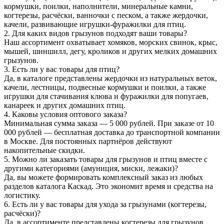
кормушки, поилки, наполнители, минеральные камни,
когтерезы, расчёски, ванночки с песком, а также жердочки,
качели, развивающие игрушки-фуражилки для птиц.
2. Для каких видов грызунов подходят ваши товары?
Наш ассортимент охватывает хомяков, морских свинок, крыс,
мышей, шиншилл, дегу, кроликов и других мелких домашних
грызунов.
3. Есть ли у вас товары для птиц?
Да, в каталоге представлены жердочки из натуральных веток,
качели, лестницы, подвесные кормушки и поилки, а также
игрушки для стачивания клюва и фуражилки для попугаев,
канареек и других домашних птиц.
4. Каковы условия оптового заказа?
Минимальная сумма заказа — 5 000 рублей. При заказе от 10
000 рублей — бесплатная доставка до транспортной компании
в Москве. Для постоянных партнёров действуют
накопительные скидки.
5. Можно ли заказать товары для грызунов и птиц вместе с
другими категориями (амуниция, миски, лежаки)?
Да, вы можете формировать комплексный заказ из любых
разделов каталога Каскад. Это экономит время и средства на
логистику.
6. Есть ли у вас товары для ухода за грызунами (когтерезы,
расчёски)?
Да, в ассортименте представлены когтерезы для грызунов,