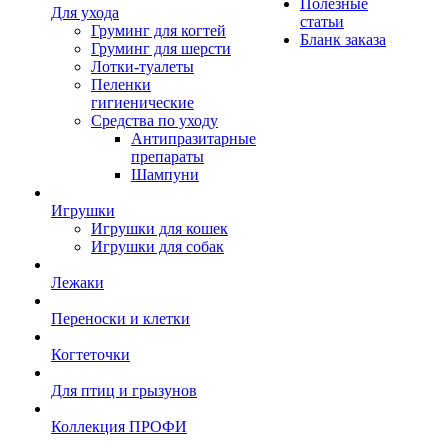
Полезные
Для ухода
статьи
Груминг для когтей
Бланк заказа
Груминг для шерсти
Лотки-туалеты
Пеленки
гигиенические
Средства по уходу
Антипразитарные
препараты
Шампуни
Игрушки
Игрушки для кошек
Игрушки для собак
Лежаки
Переноски и клетки
Когтеточки
Для птиц и грызунов
Коллекция ПРОФИ