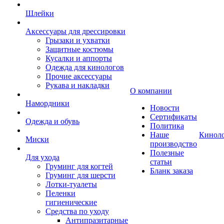
Шлейки
Аксессуары для дрессировки
Грызаки и ухватки
Защитные костюмы
Кусалки и аппорты
Одежда для кинологов
Прочие аксессуары
Рукава и накладки
О компании
Намордники
Новости
Сертификаты
Одежда и обувь
Политика
Наше
Кинол
Миски
производство
Полезные
Для ухода
статьи
Груминг для когтей
Бланк заказа
Груминг для шерсти
Лотки-туалеты
Пеленки
гигиенические
Средства по уходу
Антипразитарные