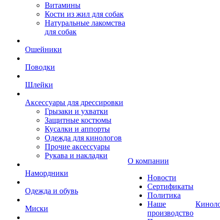
Витамины
Кости из жил для собак
Натуральные лакомства
для собак
Ошейники
Поводки
Шлейки
Аксессуары для дрессировки
Грызаки и ухватки
Защитные костюмы
Кусалки и аппорты
Одежда для кинологов
Прочие аксессуары
Рукава и накладки
О компании
Намордники
Новости
Сертификаты
Одежда и обувь
Политика
Наше
Кинол
Миски
производство