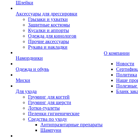
Шлейки
Аксессуары для дрессировки
Грызаки и ухватки
Защитные костюмы
Кусалки и аппорты
Одежда для кинологов
Прочие аксессуары
Рукава и накладки
О компании
Намордники
Новости
Одежда и обувь
Сертифик
Политика
Миски
Наше про
Полезные 
Для ухода
Бланк зак
Груминг для когтей
Груминг для шерсти
Лотки-туалеты
Пеленки гигиенические
Средства по уходу
Антипразитарные препараты
Шампуни