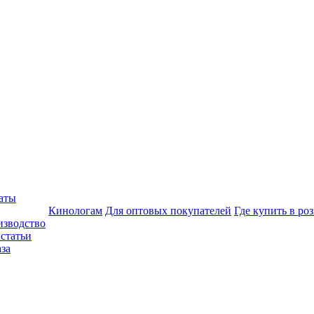
аты
Кинологам
Для оптовых покупателей
Где купить в ро
изводство
статьи
аза