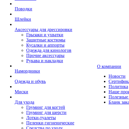
Поводки
Шлейки
Аксессуары для дрессировки
Грызаки и ухватки
Защитные костюмы
Кусалки и аппорты
Одежда для кинологов
Прочие аксессуары
Рукава и накладки
О компании
Намордники
Новости
Одежда и обувь
Сертифик
Политика
Миски
Наше про
Полезные 
Для ухода
Бланк зак
Груминг для когтей
Груминг для шерсти
Лотки-туалеты
Пеленки гигиенические
Средства по уходу