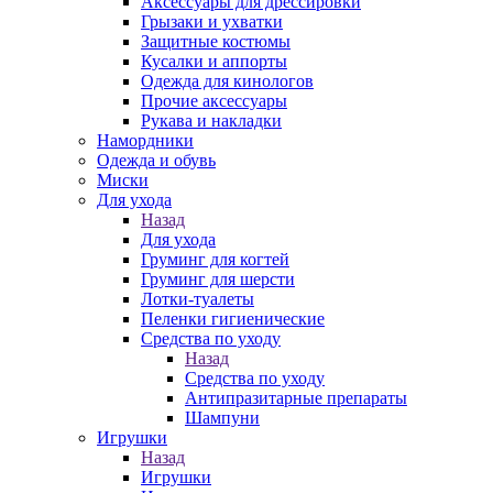
Аксессуары для дрессировки
Грызаки и ухватки
Защитные костюмы
Кусалки и аппорты
Одежда для кинологов
Прочие аксессуары
Рукава и накладки
Намордники
Одежда и обувь
Миски
Для ухода
Назад
Для ухода
Груминг для когтей
Груминг для шерсти
Лотки-туалеты
Пеленки гигиенические
Средства по уходу
Назад
Средства по уходу
Антипразитарные препараты
Шампуни
Игрушки
Назад
Игрушки