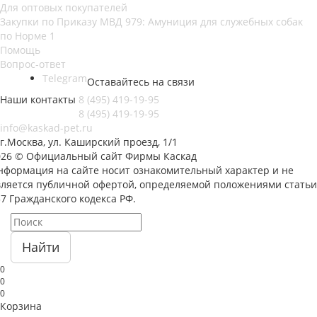
Для оптовых покупателей
Закупки по Приказу МВД 979: Амуниция для служебных собак
по Норме 1
Помощь
Вопрос-ответ
Telegram
Оставайтесь на связи
Наши контакты
8 (495) 419-19-95
8 (495) 419-19-95
info@kaskad-pet.ru
г.Москва, ул. Каширский проезд, 1/1
026 © Официальный сайт Фирмы Каскад
нформация на сайте носит ознакомительный характер и не
вляется публичной офертой, определяемой положениями статьи
7 Гражданского кодекса РФ.
Найти
0
0
0
Корзина