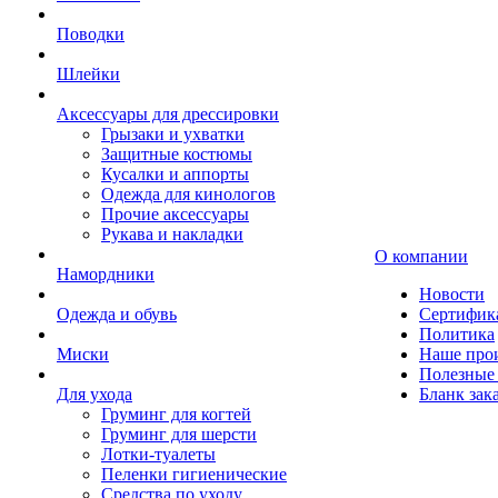
Поводки
Шлейки
Аксессуары для дрессировки
Грызаки и ухватки
Защитные костюмы
Кусалки и аппорты
Одежда для кинологов
Прочие аксессуары
Рукава и накладки
О компании
Намордники
Новости
Одежда и обувь
Сертифик
Политика
Миски
Наше про
Полезные 
Для ухода
Бланк зак
Груминг для когтей
Груминг для шерсти
Лотки-туалеты
Пеленки гигиенические
Средства по уходу