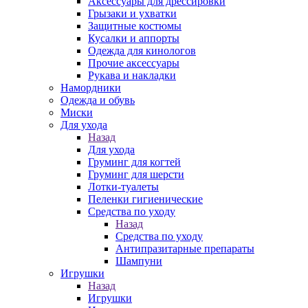
Аксессуары для дрессировки
Грызаки и ухватки
Защитные костюмы
Кусалки и аппорты
Одежда для кинологов
Прочие аксессуары
Рукава и накладки
Намордники
Одежда и обувь
Миски
Для ухода
Назад
Для ухода
Груминг для когтей
Груминг для шерсти
Лотки-туалеты
Пеленки гигиенические
Средства по уходу
Назад
Средства по уходу
Антипразитарные препараты
Шампуни
Игрушки
Назад
Игрушки