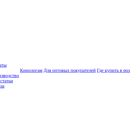
аты
Кинологам
Для оптовых покупателей
Где купить в ро
изводство
статьи
аза