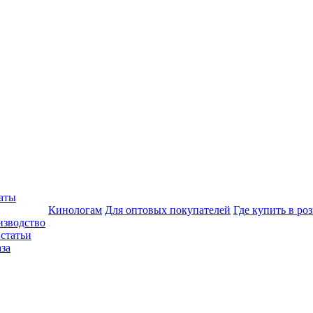
аты
Кинологам
Для оптовых покупателей
Где купить в ро
изводство
статьи
аза