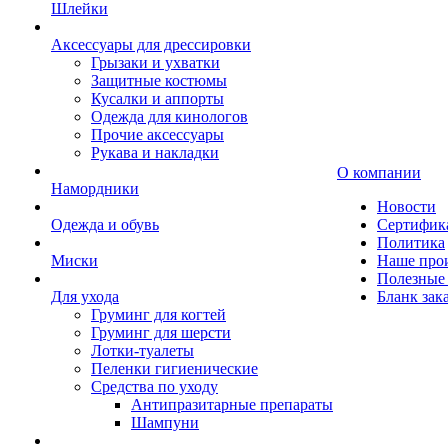
Шлейки
Аксессуары для дрессировки
Грызаки и ухватки
Защитные костюмы
Кусалки и аппорты
Одежда для кинологов
Прочие аксессуары
Рукава и накладки
О компании
Намордники
Новости
Одежда и обувь
Сертифик
Политика
Миски
Наше про
Полезные 
Для ухода
Бланк зак
Груминг для когтей
Груминг для шерсти
Лотки-туалеты
Пеленки гигиенические
Средства по уходу
Антипразитарные препараты
Шампуни