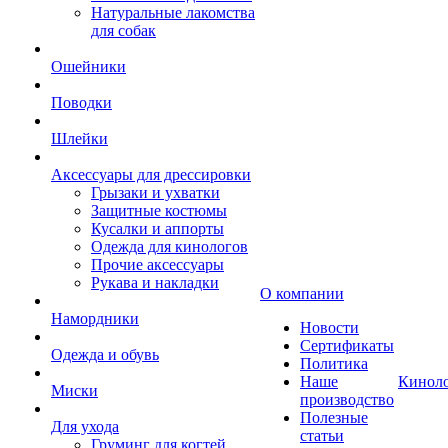
Натуральные лакомства
для собак
Ошейники
Поводки
Шлейки
Аксессуары для дрессировки
Грызаки и ухватки
Защитные костюмы
Кусалки и аппорты
Одежда для кинологов
Прочие аксессуары
Рукава и накладки
О компании
Намордники
Новости
Сертификаты
Одежда и обувь
Политика
Наше
Кинол
Миски
производство
Полезные
Для ухода
статьи
Груминг для когтей