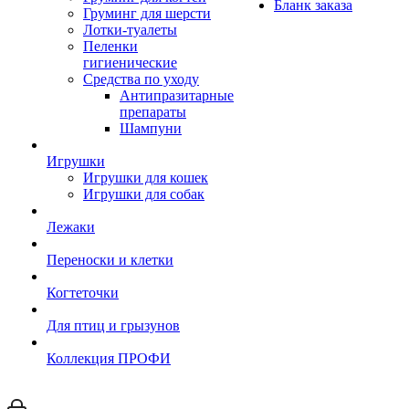
Бланк заказа
Груминг для шерсти
Лотки-туалеты
Пеленки
гигиенические
Средства по уходу
Антипразитарные
препараты
Шампуни
Игрушки
Игрушки для кошек
Игрушки для собак
Лежаки
Переноски и клетки
Когтеточки
Для птиц и грызунов
Коллекция ПРОФИ