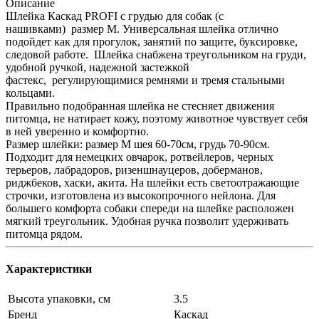
Описание
Шлейка Каскад PROFI с грудью для собак (с
нашивками) размер M. Универсальная шлейка отлично
подойдет как для прогулок, занятий по защите, буксировке,
следовой работе. Шлейка снабжена треугольником на груди,
удобной ручкой, надежной застежкой
фастекс, регулирующимися ремнями и тремя стальными
кольцами.
Правильно подобранная шлейка не стесняет движения
питомца, не натирает кожу, поэтому животное чувствует себя
в ней уверенно и комфортно.
Размер шлейки: размер M шея 60-70см, грудь 70-90см.
Подходит для немецких овчарок, ротвейлеров, черных
терьеров, лабрадоров, ризеншнауцеров, доберманов,
риджбеков, хаски, акита. На шлейки есть светоотражающие
строчки, изготовлена из высокопрочного нейлона. Для
большего комфорта собаки спереди на шлейке расположен
мягкий треугольник. Удобная ручка позволит удерживать
питомца рядом.
Характеристики
Высота упаковки, см
3.5
Бренд
Каскад