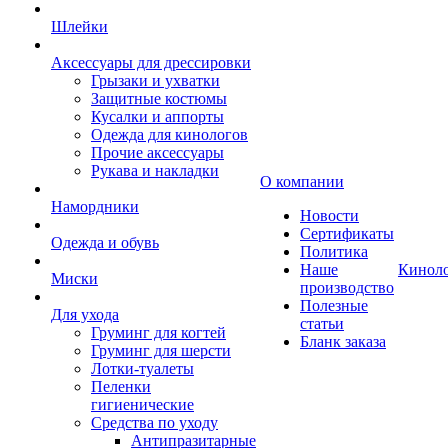
Шлейки
Аксессуары для дрессировки
Грызаки и ухватки
Защитные костюмы
Кусалки и аппорты
Одежда для кинологов
Прочие аксессуары
Рукава и накладки
О компании
Намордники
Новости
Сертификаты
Одежда и обувь
Политика
Наше
Кинол
Миски
производство
Полезные
Для ухода
статьи
Груминг для когтей
Бланк заказа
Груминг для шерсти
Лотки-туалеты
Пеленки
гигиенические
Средства по уходу
Антипразитарные