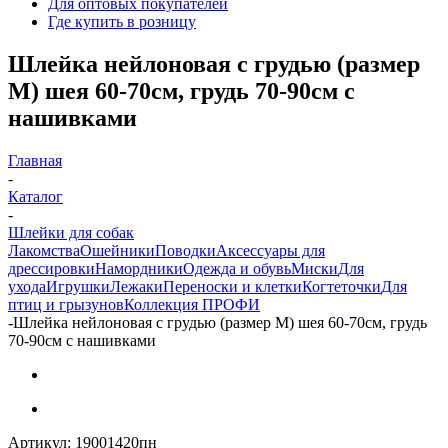
Для оптовых покупателей
Где купить в розницу
Шлейка нейлоновая с грудью (размер
M) шея 60-70см, грудь 70-90см с
нашивками
Главная
-
Каталог
-
Шлейки для собак
Лакомства
Ошейники
Поводки
Аксессуары для
дрессировки
Намордники
Одежда и обувь
Миски
Для
ухода
Игрушки
Лежаки
Переноски и клетки
Когтеточки
Для
птиц и грызунов
Коллекция ПРОФИ
-
Шлейка нейлоновая с грудью (размер M) шея 60-70см, грудь
70-90см с нашивками
Артикул:
19001420пн