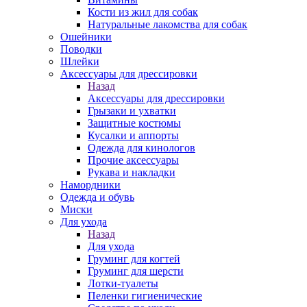
Кости из жил для собак
Натуральные лакомства для собак
Ошейники
Поводки
Шлейки
Аксессуары для дрессировки
Назад
Аксессуары для дрессировки
Грызаки и ухватки
Защитные костюмы
Кусалки и аппорты
Одежда для кинологов
Прочие аксессуары
Рукава и накладки
Намордники
Одежда и обувь
Миски
Для ухода
Назад
Для ухода
Груминг для когтей
Груминг для шерсти
Лотки-туалеты
Пеленки гигиенические