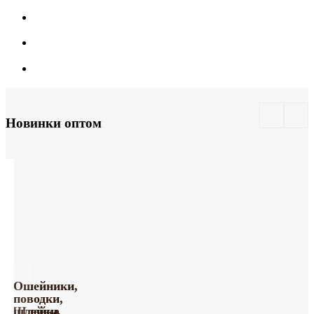
Новинки оптом
Ошейники,
поводки,
Шлейка
шлейки,