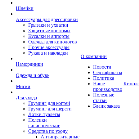
Шлейки
Аксессуары для дрессировки
Грызаки и ухватки
Защитные костюмы
Кусалки и аппорты
Одежда для кинологов
Прочие аксессуары
Рукава и накладки
О компании
Намордники
Новости
Сертификаты
Одежда и обувь
Политика
Наше
Кинол
Миски
производство
Полезные
Для ухода
статьи
Груминг для когтей
Бланк заказа
Груминг для шерсти
Лотки-туалеты
Пеленки
гигиенические
Средства по уходу
Антипразитарные