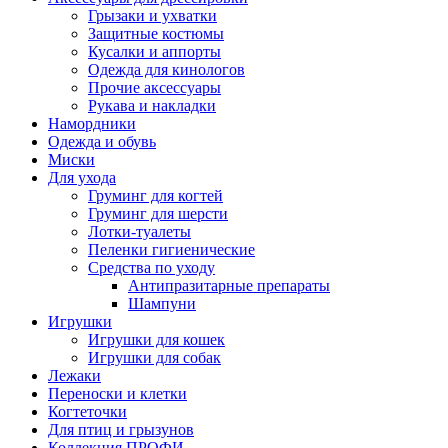
Грызаки и ухватки
Защитные костюмы
Кусалки и аппорты
Одежда для кинологов
Прочие аксессуары
Рукава и накладки
Намордники
Одежда и обувь
Миски
Для ухода
Груминг для когтей
Груминг для шерсти
Лотки-туалеты
Пеленки гигиенические
Средства по уходу
Антипразитарные препараты
Шампуни
Игрушки
Игрушки для кошек
Игрушки для собак
Лежаки
Переноски и клетки
Когтеточки
Для птиц и грызунов
Коллекция ПРОФИ