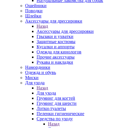
Натуральные лакомства для собак
Ошейники
Поводки
Шлейки
Аксессуары для дрессировки
Назад
Аксессуары для дрессировки
Грызаки и ухватки
Защитные костюмы
Кусалки и аппорты
Одежда для кинологов
Прочие аксессуары
Рукава и накладки
Намордники
Одежда и обувь
Миски
Для ухода
Назад
Для ухода
Груминг для когтей
Груминг для шерсти
Лотки-туалеты
Пеленки гигиенические
Средства по уходу
Назад