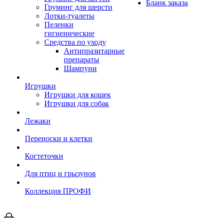
Бланк заказа
Груминг для шерсти
Лотки-туалеты
Пеленки
гигиенические
Средства по уходу
Антипразитарные
препараты
Шампуни
Игрушки
Игрушки для кошек
Игрушки для собак
Лежаки
Переноски и клетки
Когтеточки
Для птиц и грызунов
Коллекция ПРОФИ