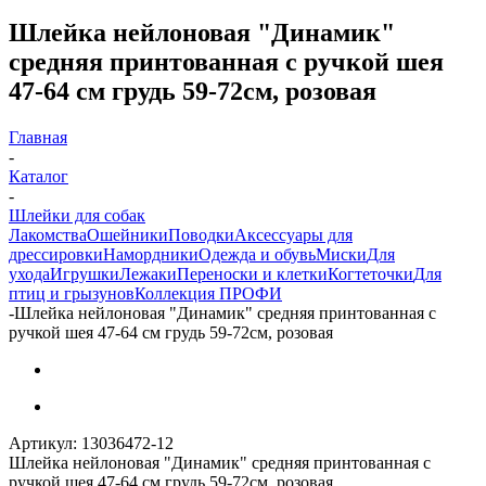
Шлейка нейлоновая "Динамик"
средняя принтованная с ручкой шея
47-64 см грудь 59-72см, розовая
Главная
-
Каталог
-
Шлейки для собак
Лакомства
Ошейники
Поводки
Аксессуары для
дрессировки
Намордники
Одежда и обувь
Миски
Для
ухода
Игрушки
Лежаки
Переноски и клетки
Когтеточки
Для
птиц и грызунов
Коллекция ПРОФИ
-
Шлейка нейлоновая "Динамик" средняя принтованная с
ручкой шея 47-64 см грудь 59-72см, розовая
Артикул:
13036472-12
Шлейка нейлоновая "Динамик" средняя принтованная с
ручкой шея 47-64 см грудь 59-72см, розовая