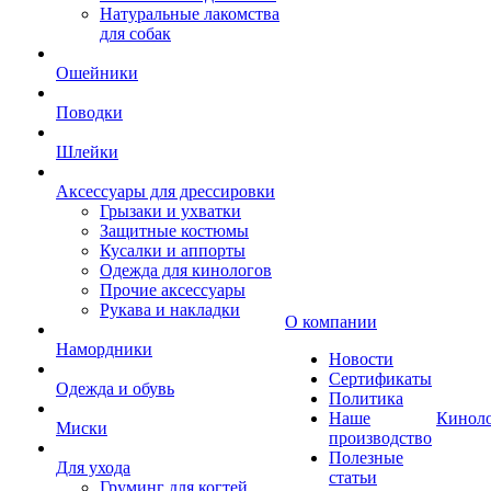
Натуральные лакомства
для собак
Ошейники
Поводки
Шлейки
Аксессуары для дрессировки
Грызаки и ухватки
Защитные костюмы
Кусалки и аппорты
Одежда для кинологов
Прочие аксессуары
Рукава и накладки
О компании
Намордники
Новости
Сертификаты
Одежда и обувь
Политика
Наше
Кинол
Миски
производство
Полезные
Для ухода
статьи
Груминг для когтей