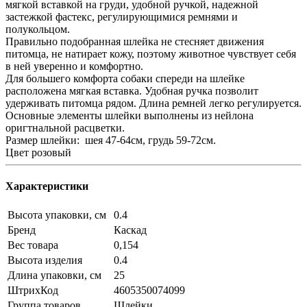
мягкой вставкой на груди, удобной ручкой, надежной
застежкой фастекс, регулирующимися ремнями и
полукольцом.
Правильно подобранная шлейка не стесняет движения
питомца, не натирает кожу, поэтому животное чувствует себя
в ней уверенно и комфортно.
Для большего комфорта собаки спереди на шлейке
расположена мягкая вставка. Удобная ручка позволит
удерживать питомца рядом. Длина ремней легко регулируется.
Основные элементы шлейки выполнены из нейлона
оригтнальной расцветки.
Размер шлейки: шея 47-64см, грудь 59-72см.
Цвет розовый
Характеристики
Высота упаковки, см
0.4
Бренд
Каскад
Вес товара
0,154
Высота изделия
0.4
Длина упаковки, см
25
ШтрихКод
4605350074099
Группа товаров
Шлейки