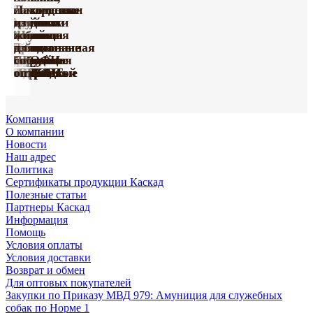
Тактические
с
намордники
Лакомства
Игрушки
ошейники
Ошейники
грудью
для
из
из винила
для
кожаные
Амуниция
Шлейки
для
собак
жил
серии
собак
серия
Поводки
с
Принтованная
нейлоновые
собак
из
для
Happy
серии
«Де
усиленные
Груминг
Игрушки
мягкой
коллекция
с грудью
ПРОФИ
биотана
собак
Farm
«ПРОФИ»
Люкс»
капроновые
«Марли»
«Марли»
подкладкой
«УРБАН»
«СПОРТ»
оптом
оптом
оптом
Компания
О компании
Новости
Наш адрес
Политика
Сертификаты продукции Каскад
Полезные статьи
Партнеры Каскад
Информация
Помощь
Условия оплаты
Условия доставки
Возврат и обмен
Для оптовых покупателей
Закупки по Приказу МВД 979: Амуниция для служебных
собак по Норме 1