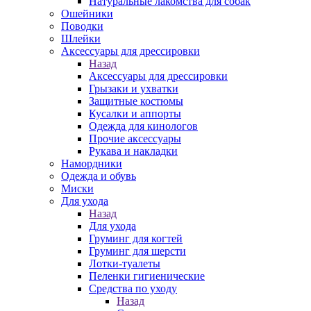
Натуральные лакомства для собак
Ошейники
Поводки
Шлейки
Аксессуары для дрессировки
Назад
Аксессуары для дрессировки
Грызаки и ухватки
Защитные костюмы
Кусалки и аппорты
Одежда для кинологов
Прочие аксессуары
Рукава и накладки
Намордники
Одежда и обувь
Миски
Для ухода
Назад
Для ухода
Груминг для когтей
Груминг для шерсти
Лотки-туалеты
Пеленки гигиенические
Средства по уходу
Назад