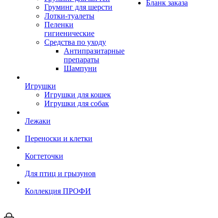
Бланк заказа
Груминг для шерсти
Лотки-туалеты
Пеленки
гигиенические
Средства по уходу
Антипразитарные
препараты
Шампуни
Игрушки
Игрушки для кошек
Игрушки для собак
Лежаки
Переноски и клетки
Когтеточки
Для птиц и грызунов
Коллекция ПРОФИ