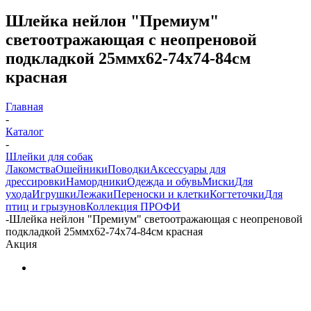
Шлейка нейлон "Премиум"
светоотражающая с неопреновой
подкладкой 25ммх62-74x74-84см
красная
Главная
-
Каталог
-
Шлейки для собак
Лакомства
Ошейники
Поводки
Аксессуары для
дрессировки
Намордники
Одежда и обувь
Миски
Для
ухода
Игрушки
Лежаки
Переноски и клетки
Когтеточки
Для
птиц и грызунов
Коллекция ПРОФИ
-
Шлейка нейлон "Премиум" светоотражающая с неопреновой
подкладкой 25ммх62-74x74-84см красная
Акция