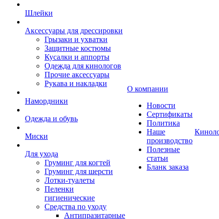
Шлейки
Аксессуары для дрессировки
Грызаки и ухватки
Защитные костюмы
Кусалки и аппорты
Одежда для кинологов
Прочие аксессуары
Рукава и накладки
О компании
Намордники
Новости
Сертификаты
Одежда и обувь
Политика
Наше
Кинол
Миски
производство
Полезные
Для ухода
статьи
Груминг для когтей
Бланк заказа
Груминг для шерсти
Лотки-туалеты
Пеленки
гигиенические
Средства по уходу
Антипразитарные