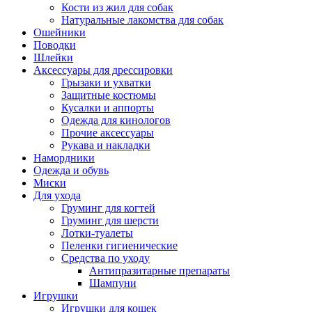
Кости из жил для собак
Натуральные лакомства для собак
Ошейники
Поводки
Шлейки
Аксессуары для дрессировки
Грызаки и ухватки
Защитные костюмы
Кусалки и аппорты
Одежда для кинологов
Прочие аксессуары
Рукава и накладки
Намордники
Одежда и обувь
Миски
Для ухода
Груминг для когтей
Груминг для шерсти
Лотки-туалеты
Пеленки гигиенические
Средства по уходу
Антипразитарные препараты
Шампуни
Игрушки
Игрушки для кошек