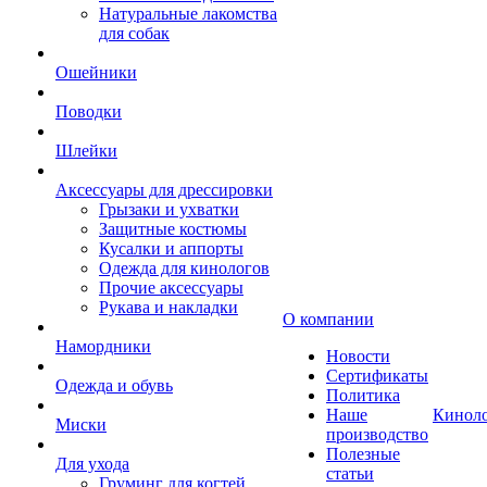
Натуральные лакомства
для собак
Ошейники
Поводки
Шлейки
Аксессуары для дрессировки
Грызаки и ухватки
Защитные костюмы
Кусалки и аппорты
Одежда для кинологов
Прочие аксессуары
Рукава и накладки
О компании
Намордники
Новости
Сертификаты
Одежда и обувь
Политика
Наше
Кинол
Миски
производство
Полезные
Для ухода
статьи
Груминг для когтей