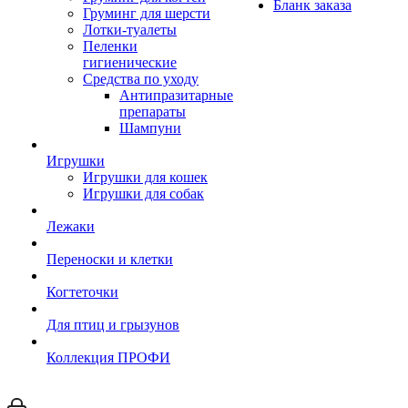
Бланк заказа
Груминг для шерсти
Лотки-туалеты
Пеленки
гигиенические
Средства по уходу
Антипразитарные
препараты
Шампуни
Игрушки
Игрушки для кошек
Игрушки для собак
Лежаки
Переноски и клетки
Когтеточки
Для птиц и грызунов
Коллекция ПРОФИ