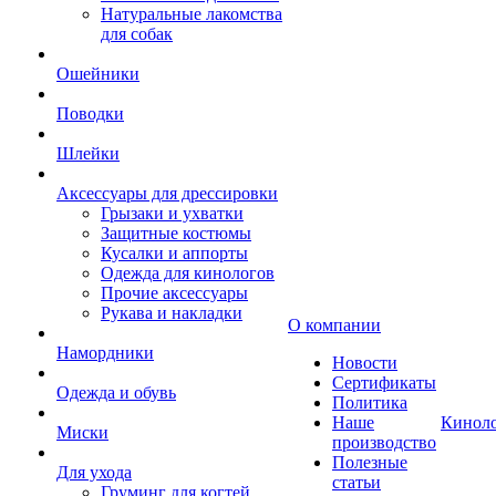
Натуральные лакомства
для собак
Ошейники
Поводки
Шлейки
Аксессуары для дрессировки
Грызаки и ухватки
Защитные костюмы
Кусалки и аппорты
Одежда для кинологов
Прочие аксессуары
Рукава и накладки
О компании
Намордники
Новости
Сертификаты
Одежда и обувь
Политика
Наше
Кинол
Миски
производство
Полезные
Для ухода
статьи
Груминг для когтей