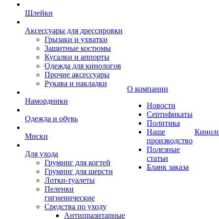
Шлейки
Аксессуары для дрессировки
Грызаки и ухватки
Защитные костюмы
Кусалки и аппорты
Одежда для кинологов
Прочие аксессуары
Рукава и накладки
О компании
Намордники
Новости
Сертификаты
Одежда и обувь
Политика
Наше
Кинол
Миски
производство
Полезные
Для ухода
статьи
Груминг для когтей
Бланк заказа
Груминг для шерсти
Лотки-туалеты
Пеленки
гигиенические
Средства по уходу
Антипразитарные