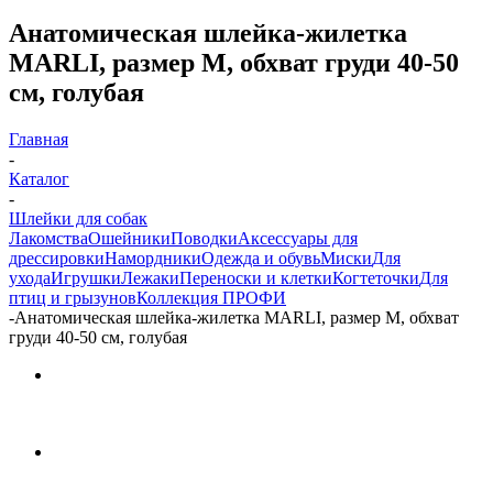
Анатомическая шлейка-жилетка
MARLI, размер M, обхват груди 40-50
см, голубая
Главная
-
Каталог
-
Шлейки для собак
Лакомства
Ошейники
Поводки
Аксессуары для
дрессировки
Намордники
Одежда и обувь
Миски
Для
ухода
Игрушки
Лежаки
Переноски и клетки
Когтеточки
Для
птиц и грызунов
Коллекция ПРОФИ
-
Анатомическая шлейка-жилетка MARLI, размер M, обхват
груди 40-50 см, голубая