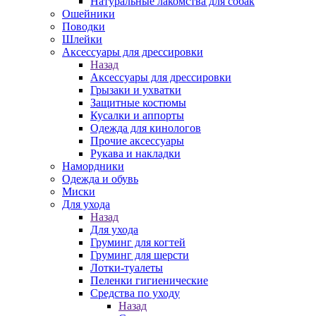
Натуральные лакомства для собак
Ошейники
Поводки
Шлейки
Аксессуары для дрессировки
Назад
Аксессуары для дрессировки
Грызаки и ухватки
Защитные костюмы
Кусалки и аппорты
Одежда для кинологов
Прочие аксессуары
Рукава и накладки
Намордники
Одежда и обувь
Миски
Для ухода
Назад
Для ухода
Груминг для когтей
Груминг для шерсти
Лотки-туалеты
Пеленки гигиенические
Средства по уходу
Назад