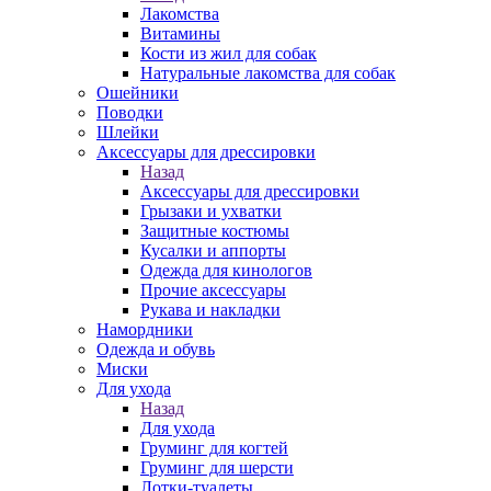
Лакомства
Витамины
Кости из жил для собак
Натуральные лакомства для собак
Ошейники
Поводки
Шлейки
Аксессуары для дрессировки
Назад
Аксессуары для дрессировки
Грызаки и ухватки
Защитные костюмы
Кусалки и аппорты
Одежда для кинологов
Прочие аксессуары
Рукава и накладки
Намордники
Одежда и обувь
Миски
Для ухода
Назад
Для ухода
Груминг для когтей
Груминг для шерсти
Лотки-туалеты