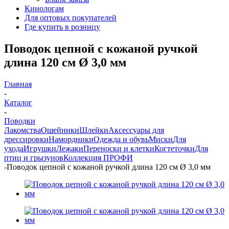
Кинологам
Для оптовых покупателей
Где купить в розницу
Поводок цепной с кожаной ручкой
длина 120 см Ø 3,0 мм
Главная
-
Каталог
-
Поводки
Лакомства
Ошейники
Шлейки
Аксессуары для
дрессировки
Намордники
Одежда и обувь
Миски
Для
ухода
Игрушки
Лежаки
Переноски и клетки
Когтеточки
Для
птиц и грызунов
Коллекция ПРОФИ
-
Поводок цепной с кожаной ручкой длина 120 см Ø 3,0 мм