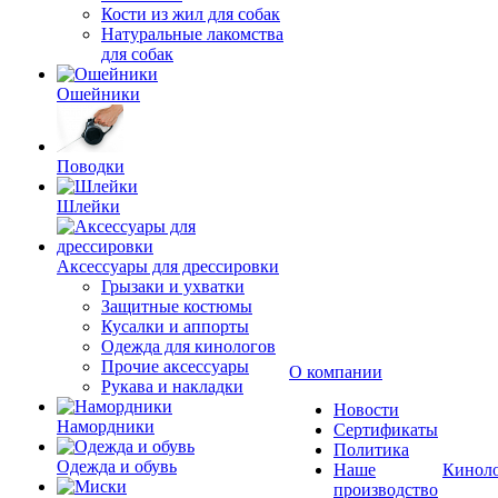
Кости из жил для собак
Натуральные лакомства
для собак
Ошейники
Поводки
Шлейки
Аксессуары для дрессировки
Грызаки и ухватки
Защитные костюмы
Кусалки и аппорты
Одежда для кинологов
Прочие аксессуары
О компании
Рукава и накладки
Новости
Намордники
Сертификаты
Политика
Одежда и обувь
Наше
Кинол
производство