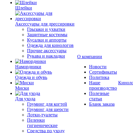
Шлейки
Аксессуары для дрессировки
Грызаки и ухватки
Защитные костюмы
Кусалки и аппорты
Одежда для кинологов
Прочие аксессуары
Рукава и накладки
О компании
Намордники
Новости
Сертификаты
Одежда и обувь
Политика
Наше
Кинол
Миски
производство
Полезные
Для ухода
статьи
Груминг для когтей
Бланк заказа
Груминг для шерсти
Лотки-туалеты
Пеленки
гигиенические
Средства по уходу