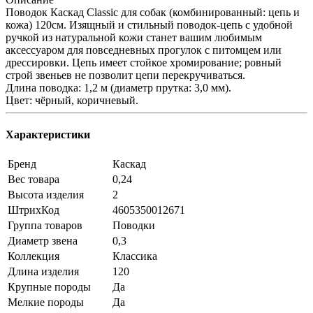
Поводок Каскад Classic для собак (комбинированный: цепь и
кожа) 120см. Изящный и стильный поводок-цепь с удобной
ручкой из натуральной кожи станет вашим любимым
аксессуаром для повседневных прогулок с питомцем или
дрессировки. Цепь имеет стойкое хромирование; ровный
строй звеньев не позволит цепи перекручиваться.
Длина поводка: 1,2 м (диаметр прутка: 3,0 мм).
Цвет: чёрный, коричневый.
Характеристики
Бренд
Каскад
Вес товара
0,24
Высота изделия
2
ШтрихКод
4605350012671
Группа товаров
Поводки
Диаметр звена
0,3
Коллекция
Классика
Длина изделия
120
Крупные породы
Да
Мелкие породы
Да