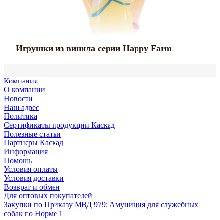
с
с
Игрушки из винила серии Happy Farm
Компания
О компании
Новости
Наш адрес
Политика
Сертификаты продукции Каскад
Полезные статьи
Партнеры Каскад
Информация
Помощь
Условия оплаты
Условия доставки
Возврат и обмен
Для оптовых покупателей
Закупки по Приказу МВД 979: Амуниция для служебных
собак по Норме 1