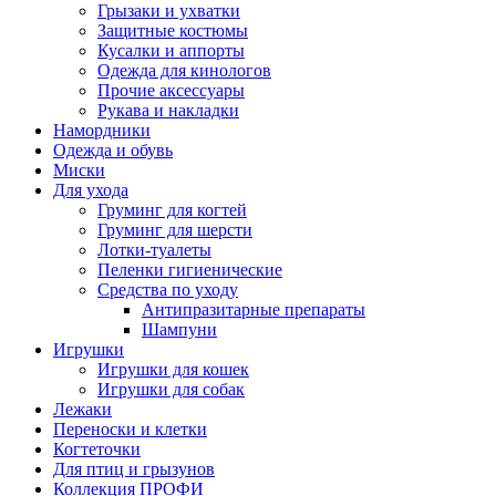
Грызаки и ухватки
Защитные костюмы
Кусалки и аппорты
Одежда для кинологов
Прочие аксессуары
Рукава и накладки
Намордники
Одежда и обувь
Миски
Для ухода
Груминг для когтей
Груминг для шерсти
Лотки-туалеты
Пеленки гигиенические
Средства по уходу
Антипразитарные препараты
Шампуни
Игрушки
Игрушки для кошек
Игрушки для собак
Лежаки
Переноски и клетки
Когтеточки
Для птиц и грызунов
Коллекция ПРОФИ