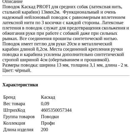
Описание
Поводок Каскад PROFI для средних собак (латексная нить,
стальной карабин) 13ммх2м. Функциональный и очень
надежный нейлоновый поводок с равномерным вплетением
латексной нити по 3 косички с каждой стороны. Латексные
плетения в поводок служат для предотвращения скольжения и
обжигания руки при работе с собакой даже при сильных
рывках. Все соединения прошиты синтетической нитью.
Поводок имеет петлю для руки 20см и металлический
карабин длиной 8,2см. Места соединений крепления ручки
поводка и карабина усилены дополнительно синтетической
стропой шириной 4см (обертыванием и прошивкой).
Размеры поводка: ширина 13 мм, толщина 3,1 мм, длина - 2 м.
Цвет: чёрный.
Характеристики
Бренд
Каскад
Вес товара
0,09
ШтрихКод
4605350057344
Группа товаров
Поводки
Коллекция
Профи
Длина изделия
200