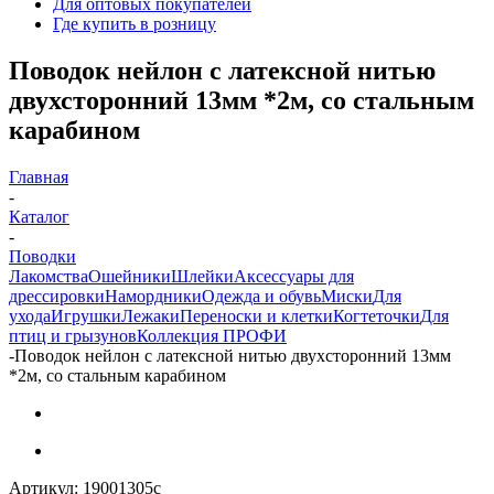
Для оптовых покупателей
Где купить в розницу
Поводок нейлон с латексной нитью
двухсторонний 13мм *2м, со стальным
карабином
Главная
-
Каталог
-
Поводки
Лакомства
Ошейники
Шлейки
Аксессуары для
дрессировки
Намордники
Одежда и обувь
Миски
Для
ухода
Игрушки
Лежаки
Переноски и клетки
Когтеточки
Для
птиц и грызунов
Коллекция ПРОФИ
-
Поводок нейлон с латексной нитью двухсторонний 13мм
*2м, со стальным карабином
Артикул:
19001305с