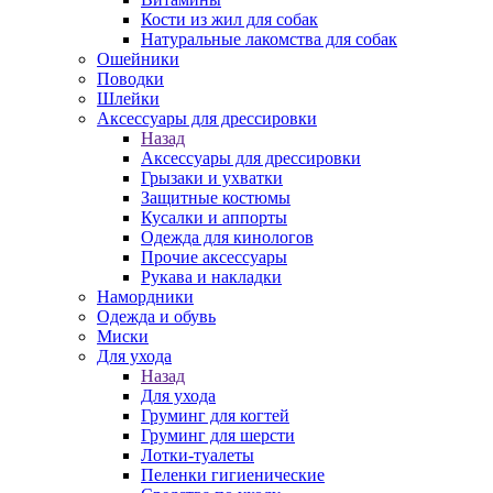
Кости из жил для собак
Натуральные лакомства для собак
Ошейники
Поводки
Шлейки
Аксессуары для дрессировки
Назад
Аксессуары для дрессировки
Грызаки и ухватки
Защитные костюмы
Кусалки и аппорты
Одежда для кинологов
Прочие аксессуары
Рукава и накладки
Намордники
Одежда и обувь
Миски
Для ухода
Назад
Для ухода
Груминг для когтей
Груминг для шерсти
Лотки-туалеты
Пеленки гигиенические