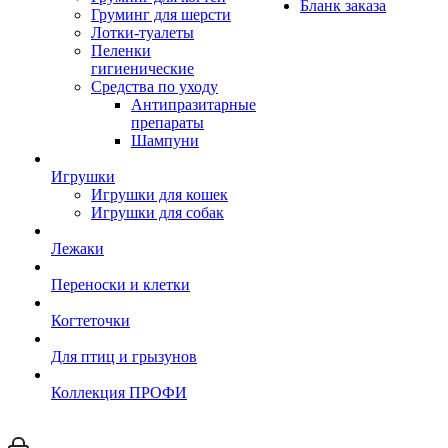
Бланк заказа
Груминг для шерсти
Лотки-туалеты
Пеленки
гигиенические
Средства по уходу
Антипразитарные
препараты
Шампуни
Игрушки
Игрушки для кошек
Игрушки для собак
Лежаки
Переноски и клетки
Когтеточки
Для птиц и грызунов
Коллекция ПРОФИ