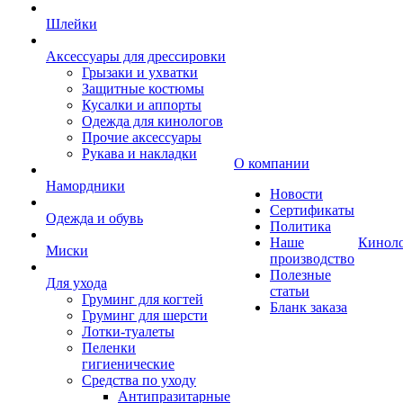
Шлейки
Аксессуары для дрессировки
Грызаки и ухватки
Защитные костюмы
Кусалки и аппорты
Одежда для кинологов
Прочие аксессуары
Рукава и накладки
О компании
Намордники
Новости
Сертификаты
Одежда и обувь
Политика
Наше
Кинол
Миски
производство
Полезные
Для ухода
статьи
Груминг для когтей
Бланк заказа
Груминг для шерсти
Лотки-туалеты
Пеленки
гигиенические
Средства по уходу
Антипразитарные