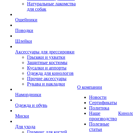
Натуральные лакомства
для собак
Ошейники
Поводки
Шлейки
Аксессуары для дрессировки
Грызаки и ухватки
Защитные костюмы
Кусалки и аппорты
Одежда для кинологов
Прочие аксессуары
Рукава и накладки
О компании
Намордники
Новости
Сертификаты
Одежда и обувь
Политика
Наше
Кинол
Миски
производство
Полезные
Для ухода
статьи
Груминг для когтей