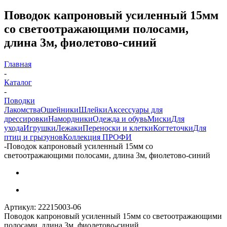
Поводок капроновый усиленный 15мм
со светоотражающими полосами,
длина 3м, фиолетово-синий
Главная
-
Каталог
-
Поводки
Лакомства
Ошейники
Шлейки
Аксессуары для
дрессировки
Намордники
Одежда и обувь
Миски
Для
ухода
Игрушки
Лежаки
Переноски и клетки
Когтеточки
Для
птиц и грызунов
Коллекция ПРОФИ
-
Поводок капроновый усиленный 15мм со
светоотражающими полосами, длина 3м, фиолетово-синий
Артикул:
22215003-06
Поводок капроновый усиленный 15мм со светоотражающими
полосами, длина 3м, фиолетово-синий