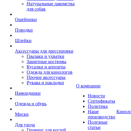
Натуральные лакомства
для собак
Ошейники
Поводки
Шлейки
Аксессуары для дрессировки
Грызаки и ухватки
Защитные костюмы
Кусалки и аппорты
Одежда для кинологов
Прочие аксессуары
Рукава и накладки
О компании
Намордники
Новости
Сертификаты
Одежда и обувь
Политика
Наше
Кинол
Миски
производство
Полезные
Для ухода
статьи
Груминг для когтей