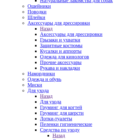
Натуральные лакомства для собак
Ошейники
Поводки
Шлейки
Аксессуары для дрессировки
Назад
Аксессуары для дрессировки
Грызаки и ухватки
Защитные костюмы
Кусалки и аппорты
Одежда для кинологов
Прочие аксессуары
Рукава и накладки
Намордники
Одежда и обувь
Миски
Для ухода
Назад
Для ухода
Груминг для когтей
Груминг для шерсти
Лотки-туалеты
Пеленки гигиенические
Средства по уходу
Назад