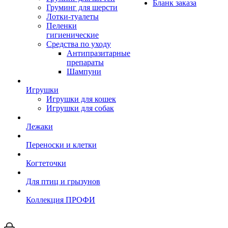
Бланк заказа
Груминг для шерсти
Лотки-туалеты
Пеленки
гигиенические
Средства по уходу
Антипразитарные
препараты
Шампуни
Игрушки
Игрушки для кошек
Игрушки для собак
Лежаки
Переноски и клетки
Когтеточки
Для птиц и грызунов
Коллекция ПРОФИ