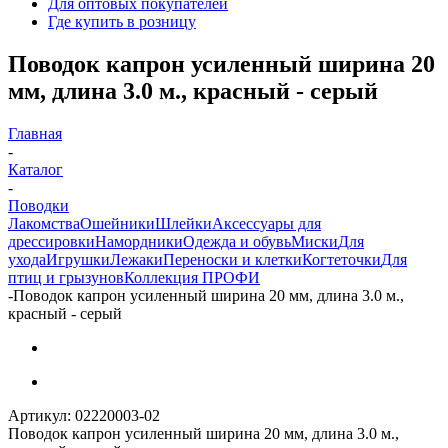
Для оптовых покупателей
Где купить в розницу
Поводок капрон усиленный ширина 20
мм, длина 3.0 м., красный - серый
Главная
-
Каталог
-
Поводки
Лакомства
Ошейники
Шлейки
Аксессуары для
дрессировки
Намордники
Одежда и обувь
Миски
Для
ухода
Игрушки
Лежаки
Переноски и клетки
Когтеточки
Для
птиц и грызунов
Коллекция ПРОФИ
-
Поводок капрон усиленный ширина 20 мм, длина 3.0 м.,
красный - серый
Артикул:
02220003-02
Поводок капрон усиленный ширина 20 мм, длина 3.0 м.,