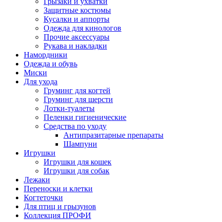
Грызаки и ухватки
Защитные костюмы
Кусалки и аппорты
Одежда для кинологов
Прочие аксессуары
Рукава и накладки
Намордники
Одежда и обувь
Миски
Для ухода
Груминг для когтей
Груминг для шерсти
Лотки-туалеты
Пеленки гигиенические
Средства по уходу
Антипразитарные препараты
Шампуни
Игрушки
Игрушки для кошек
Игрушки для собак
Лежаки
Переноски и клетки
Когтеточки
Для птиц и грызунов
Коллекция ПРОФИ