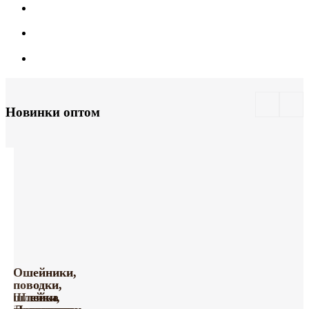
Новинки оптом
Ошейники,
поводки,
Шлейка
шлейки,