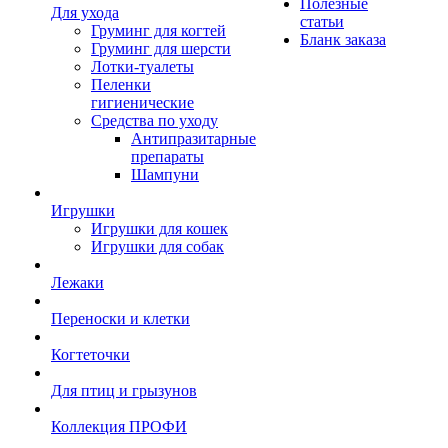
Полезные
Для ухода
статьи
Груминг для когтей
Бланк заказа
Груминг для шерсти
Лотки-туалеты
Пеленки
гигиенические
Средства по уходу
Антипразитарные
препараты
Шампуни
Игрушки
Игрушки для кошек
Игрушки для собак
Лежаки
Переноски и клетки
Когтеточки
Для птиц и грызунов
Коллекция ПРОФИ