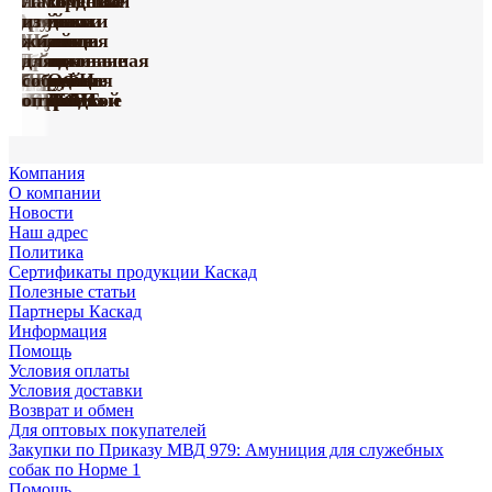
Тактические
с
намордники
Лакомства
Игрушки
ошейники
Ошейники
грудью
для
из
из винила
для
кожаные
Амуниция
Шлейки
для
собак
жил
серии
собак
серия
Поводки
с
Принтованная
нейлоновые
собак
из
для
Happy
серии
«Де
усиленные
Груминг
Игрушки
мягкой
коллекция
с грудью
ПРОФИ
биотана
собак
Farm
«ПРОФИ»
Люкс»
капроновые
«Марли»
«Марли»
подкладкой
«УРБАН»
«СПОРТ»
оптом
оптом
оптом
Компания
О компании
Новости
Наш адрес
Политика
Сертификаты продукции Каскад
Полезные статьи
Партнеры Каскад
Информация
Помощь
Условия оплаты
Условия доставки
Возврат и обмен
Для оптовых покупателей
Закупки по Приказу МВД 979: Амуниция для служебных
собак по Норме 1
Помощь