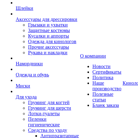
Шлейки
Аксессуары для дрессировки
Грызаки и ухватки
Защитные костюмы
Кусалки и аппорты
Одежда для кинологов
Прочие аксессуары
Рукава и накладки
О компании
Намордники
Новости
Сертификаты
Одежда и обувь
Политика
Наше
Кинол
Миски
производство
Полезные
Для ухода
статьи
Груминг для когтей
Бланк заказа
Груминг для шерсти
Лотки-туалеты
Пеленки
гигиенические
Средства по уходу
Антипразитарные