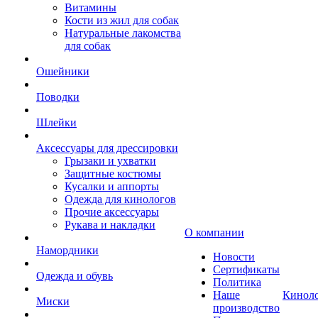
Витамины
Кости из жил для собак
Натуральные лакомства
для собак
Ошейники
Поводки
Шлейки
Аксессуары для дрессировки
Грызаки и ухватки
Защитные костюмы
Кусалки и аппорты
Одежда для кинологов
Прочие аксессуары
Рукава и накладки
О компании
Намордники
Новости
Сертификаты
Одежда и обувь
Политика
Наше
Кинол
Миски
производство