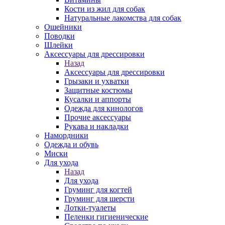
Кости из жил для собак
Натуральные лакомства для собак
Ошейники
Поводки
Шлейки
Аксессуары для дрессировки
Назад
Аксессуары для дрессировки
Грызаки и ухватки
Защитные костюмы
Кусалки и аппорты
Одежда для кинологов
Прочие аксессуары
Рукава и накладки
Намордники
Одежда и обувь
Миски
Для ухода
Назад
Для ухода
Груминг для когтей
Груминг для шерсти
Лотки-туалеты
Пеленки гигиенические