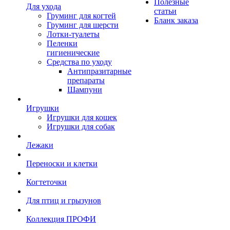
Полезные
Для ухода
статьи
Груминг для когтей
Бланк заказа
Груминг для шерсти
Лотки-туалеты
Пеленки
гигиенические
Средства по уходу
Антипразитарные
препараты
Шампуни
Игрушки
Игрушки для кошек
Игрушки для собак
Лежаки
Переноски и клетки
Когтеточки
Для птиц и грызунов
Коллекция ПРОФИ