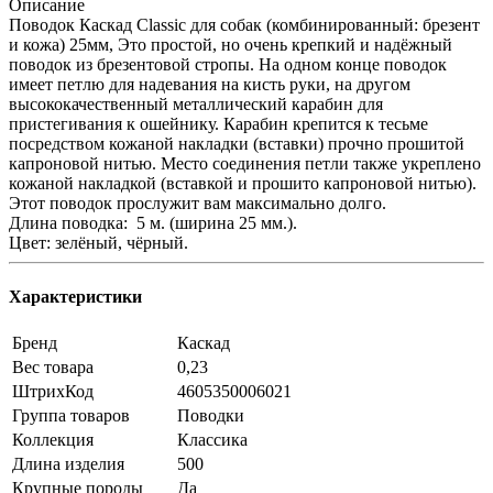
Описание
Поводок Каскад Classic для собак (комбинированный: брезент
и кожа) 25мм, Это простой, но очень крепкий и надёжный
поводок из брезентовой стропы. На одном конце поводок
имеет петлю для надевания на кисть руки, на другом
высококачественный металлический карабин для
пристегивания к ошейнику. Карабин крепится к тесьме
посредством кожаной накладки (вставки) прочно прошитой
капроновой нитью. Место соединения петли также укреплено
кожаной накладкой (вставкой и прошито капроновой нитью).
Этот поводок прослужит вам максимально долго.
Длина поводка: 5 м. (ширина 25 мм.).
Цвет: зелёный, чёрный.
Характеристики
Бренд
Каскад
Вес товара
0,23
ШтрихКод
4605350006021
Группа товаров
Поводки
Коллекция
Классика
Длина изделия
500
Крупные породы
Да