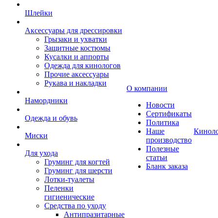
Шлейки
Аксессуары для дрессировки
Грызаки и ухватки
Защитные костюмы
Кусалки и аппорты
Одежда для кинологов
Прочие аксессуары
Рукава и накладки
О компании
Намордники
Новости
Сертификаты
Одежда и обувь
Политика
Наше
Кинол
Миски
производство
Полезные
Для ухода
статьи
Груминг для когтей
Бланк заказа
Груминг для шерсти
Лотки-туалеты
Пеленки
гигиенические
Средства по уходу
Антипразитарные