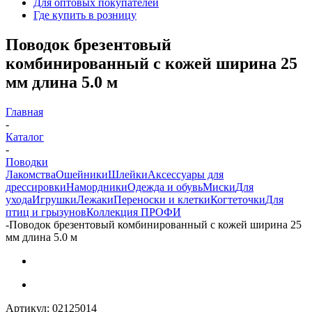
Для оптовых покупателей
Где купить в розницу
Поводок брезентовый
комбинированный с кожей ширина 25
мм длина 5.0 м
Главная
-
Каталог
-
Поводки
Лакомства
Ошейники
Шлейки
Аксессуары для
дрессировки
Намордники
Одежда и обувь
Миски
Для
ухода
Игрушки
Лежаки
Переноски и клетки
Когтеточки
Для
птиц и грызунов
Коллекция ПРОФИ
-
Поводок брезентовый комбинированный с кожей ширина 25
мм длина 5.0 м
Артикул:
02125014