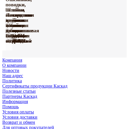
поводки,
Шлейка
шлейки,
Тактические
с
намордники
Лакомства
Игрушки
ошейники
Ошейники
грудью
для
из
из винила
для
кожаные
Амуниция
Шлейки
для
собак
жил
серии
собак
серия
Поводки
с
Принтованная
нейлоновые
собак
из
для
Happy
серии
«Де
усиленные
Груминг
Игрушки
мягкой
коллекция
с грудью
ПРОФИ
биотана
собак
Farm
«ПРОФИ»
Люкс»
капроновые
«Марли»
«Марли»
подкладкой
«УРБАН»
«СПОРТ»
оптом
оптом
оптом
Компания
О компании
Новости
Наш адрес
Политика
Сертификаты продукции Каскад
Полезные статьи
Партнеры Каскад
Информация
Помощь
Условия оплаты
Условия доставки
Возврат и обмен
Для оптовых покупателей