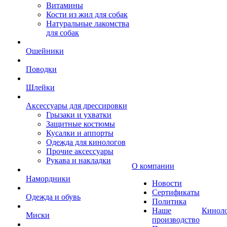
Витамины
Кости из жил для собак
Натуральные лакомства
для собак
Ошейники
Поводки
Шлейки
Аксессуары для дрессировки
Грызаки и ухватки
Защитные костюмы
Кусалки и аппорты
Одежда для кинологов
Прочие аксессуары
Рукава и накладки
О компании
Намордники
Новости
Сертификаты
Одежда и обувь
Политика
Наше
Кинол
Миски
производство