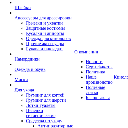
Шлейки
Аксессуары для дрессировки
Грызаки и ухватки
Защитные костюмы
Кусалки и аппорты
Одежда для кинологов
Прочие аксессуары
Рукава и накладки
О компании
Намордники
Новости
Сертификаты
Одежда и обувь
Политика
Наше
Кинол
Миски
производство
Полезные
Для ухода
статьи
Груминг для когтей
Бланк заказа
Груминг для шерсти
Лотки-туалеты
Пеленки
гигиенические
Средства по уходу
Антипразитарные