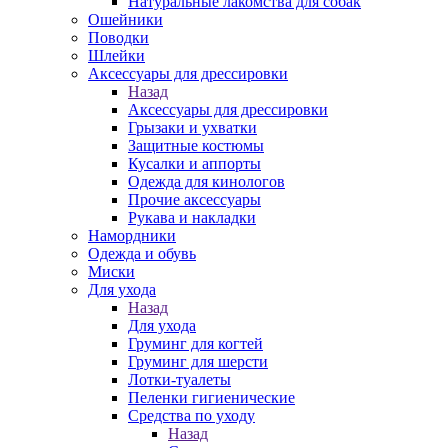
Натуральные лакомства для собак
Ошейники
Поводки
Шлейки
Аксессуары для дрессировки
Назад
Аксессуары для дрессировки
Грызаки и ухватки
Защитные костюмы
Кусалки и аппорты
Одежда для кинологов
Прочие аксессуары
Рукава и накладки
Намордники
Одежда и обувь
Миски
Для ухода
Назад
Для ухода
Груминг для когтей
Груминг для шерсти
Лотки-туалеты
Пеленки гигиенические
Средства по уходу
Назад