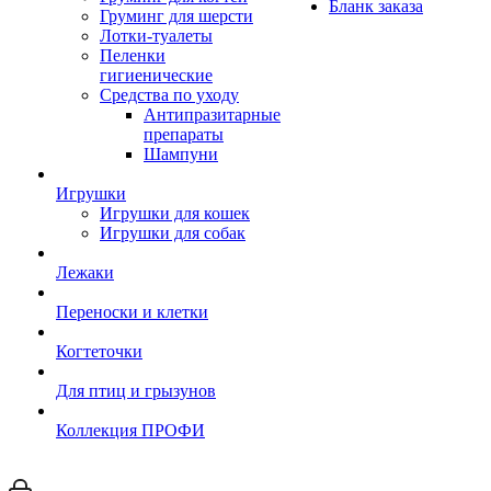
Бланк заказа
Груминг для шерсти
Лотки-туалеты
Пеленки
гигиенические
Средства по уходу
Антипразитарные
препараты
Шампуни
Игрушки
Игрушки для кошек
Игрушки для собак
Лежаки
Переноски и клетки
Когтеточки
Для птиц и грызунов
Коллекция ПРОФИ