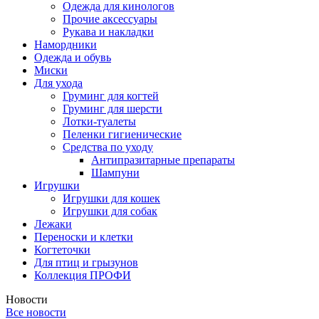
Одежда для кинологов
Прочие аксессуары
Рукава и накладки
Намордники
Одежда и обувь
Миски
Для ухода
Груминг для когтей
Груминг для шерсти
Лотки-туалеты
Пеленки гигиенические
Средства по уходу
Антипразитарные препараты
Шампуни
Игрушки
Игрушки для кошек
Игрушки для собак
Лежаки
Переноски и клетки
Когтеточки
Для птиц и грызунов
Коллекция ПРОФИ
Новости
Все новости