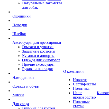
Натуральные лакомства
для собак
Ошейники
Поводки
Шлейки
Аксессуары для дрессировки
Грызаки и ухватки
Защитные костюмы
Кусалки и аппорты
Одежда для кинологов
Прочие аксессуары
Рукава и накладки
О компании
Намордники
Новости
Сертификаты
Одежда и обувь
Политика
Наше
Кинол
Миски
производство
Полезные
Для ухода
статьи
Груминг для когтей