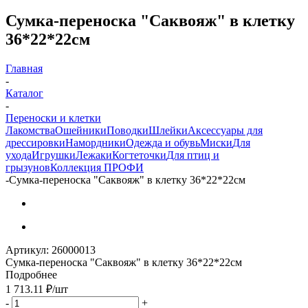
Сумка-переноска "Саквояж" в клетку
36*22*22см
Главная
-
Каталог
-
Переноски и клетки
Лакомства
Ошейники
Поводки
Шлейки
Аксессуары для
дрессировки
Намордники
Одежда и обувь
Миски
Для
ухода
Игрушки
Лежаки
Когтеточки
Для птиц и
грызунов
Коллекция ПРОФИ
-
Сумка-переноска "Саквояж" в клетку 36*22*22см
Артикул:
26000013
Сумка-переноска "Саквояж" в клетку 36*22*22см
Подробнее
1 713.11
₽
/шт
-
+