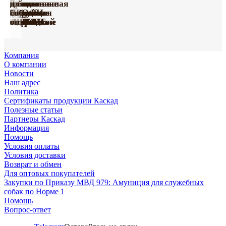
серии
собак
серия
Поводки
с
Принтованная
нейлоновые
собак
из
для
Happy
серии
«Де
усиленные
Груминг
Игрушки
мягкой
коллекция
с грудью
ПРОФИ
биотана
собак
Farm
«ПРОФИ»
Люкс»
капроновые
«Марли»
«Марли»
подкладкой
«УРБАН»
«СПОРТ»
оптом
оптом
оптом
Компания
О компании
Новости
Наш адрес
Политика
Сертификаты продукции Каскад
Полезные статьи
Партнеры Каскад
Информация
Помощь
Условия оплаты
Условия доставки
Возврат и обмен
Для оптовых покупателей
Закупки по Приказу МВД 979: Амуниция для служебных
собак по Норме 1
Помощь
Вопрос-ответ