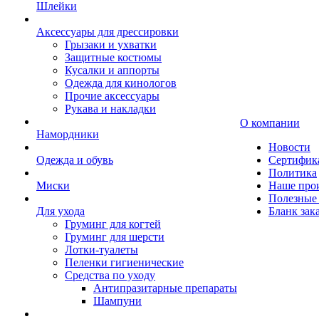
Шлейки
Аксессуары для дрессировки
Грызаки и ухватки
Защитные костюмы
Кусалки и аппорты
Одежда для кинологов
Прочие аксессуары
Рукава и накладки
О компании
Намордники
Новости
Одежда и обувь
Сертифик
Политика
Миски
Наше про
Полезные 
Для ухода
Бланк зак
Груминг для когтей
Груминг для шерсти
Лотки-туалеты
Пеленки гигиенические
Средства по уходу
Антипразитарные препараты
Шампуни