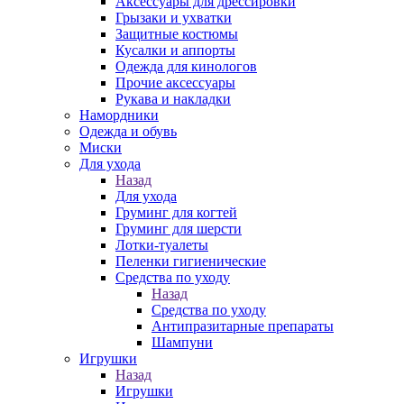
Аксессуары для дрессировки
Грызаки и ухватки
Защитные костюмы
Кусалки и аппорты
Одежда для кинологов
Прочие аксессуары
Рукава и накладки
Намордники
Одежда и обувь
Миски
Для ухода
Назад
Для ухода
Груминг для когтей
Груминг для шерсти
Лотки-туалеты
Пеленки гигиенические
Средства по уходу
Назад
Средства по уходу
Антипразитарные препараты
Шампуни
Игрушки
Назад
Игрушки