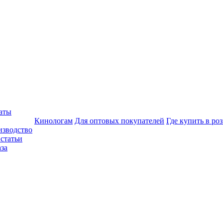
аты
Кинологам
Для оптовых покупателей
Где купить в ро
изводство
статьи
аза