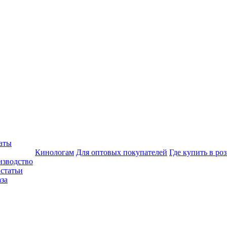
аты
Кинологам
Для оптовых покупателей
Где купить в ро
изводство
статьи
аза