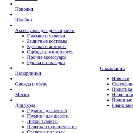
Поводки
Шлейки
Аксессуары для дрессировки
Грызаки и ухватки
Защитные костюмы
Кусалки и аппорты
Одежда для кинологов
Прочие аксессуары
Рукава и накладки
О компании
Намордники
Новости
Одежда и обувь
Сертифик
Политика
Миски
Наше про
Полезные 
Для ухода
Бланк зак
Груминг для когтей
Груминг для шерсти
Лотки-туалеты
Пеленки гигиенические
Средства по уходу