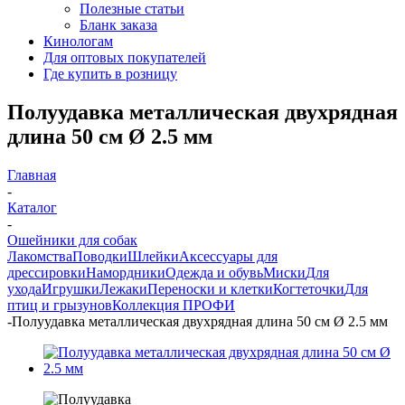
Полезные статьи
Бланк заказа
Кинологам
Для оптовых покупателей
Где купить в розницу
Полуудавка металлическая двухрядная
длина 50 см Ø 2.5 мм
Главная
-
Каталог
-
Ошейники для собак
Лакомства
Поводки
Шлейки
Аксессуары для
дрессировки
Намордники
Одежда и обувь
Миски
Для
ухода
Игрушки
Лежаки
Переноски и клетки
Когтеточки
Для
птиц и грызунов
Коллекция ПРОФИ
-
Полуудавка металлическая двухрядная длина 50 см Ø 2.5 мм