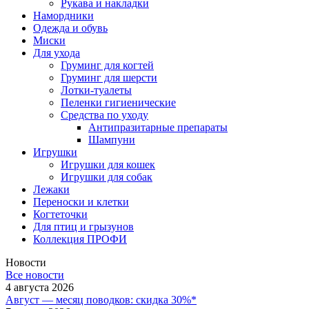
Рукава и накладки
Намордники
Одежда и обувь
Миски
Для ухода
Груминг для когтей
Груминг для шерсти
Лотки-туалеты
Пеленки гигиенические
Средства по уходу
Антипразитарные препараты
Шампуни
Игрушки
Игрушки для кошек
Игрушки для собак
Лежаки
Переноски и клетки
Когтеточки
Для птиц и грызунов
Коллекция ПРОФИ
Новости
Все новости
4 августа 2026
Август — месяц поводков: скидка 30%*