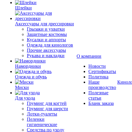
Шлейки
Аксессуары для дрессировки
Грызаки и ухватки
Защитные костюмы
Кусалки и аппорты
Одежда для кинологов
Прочие аксессуары
Рукава и накладки
О компании
Намордники
Новости
Сертификаты
Одежда и обувь
Политика
Наше
Кинол
Миски
производство
Полезные
Для ухода
статьи
Груминг для когтей
Бланк заказа
Груминг для шерсти
Лотки-туалеты
Пеленки
гигиенические
Средства по уходу