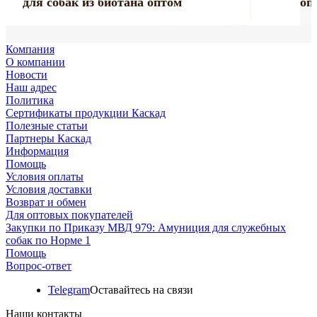
Farm
«ПРОФИ»
Люкс»
капроновые
«Марли»
«Марли»
подкладкой
«УРБАН»
«СПОРТ»
оптом
для собак из биотана оптом
оп
Компания
О компании
Новости
Наш адрес
Политика
Сертификаты продукции Каскад
Полезные статьи
Партнеры Каскад
Информация
Помощь
Условия оплаты
Условия доставки
Возврат и обмен
Для оптовых покупателей
Закупки по Приказу МВД 979: Амуниция для служебных
собак по Норме 1
Помощь
Вопрос-ответ
Telegram
Оставайтесь на связи
Наши контакты