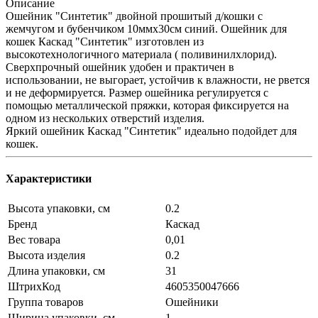
Описание
Ошейник "Синтетик" двойной прошитый д/кошки с
жемчугом и бубенчиком 10ммх30см синий. Ошейник для
кошек Каскад "Синтетик" изготовлен из
высокотехнологичного материала ( поливинилхлорид).
Сверхпрочный ошейник удобен и практичен в
использовании, не выгорает, устойчив к влажности, не рвется
и не деформируется. Размер ошейника регулируется с
помощью металлической пряжки, которая фиксируется на
одном из нескольких отверстий изделия.
Яркий ошейник Каскад "Синтетик" идеально подойдет для
кошек.
Характеристики
Высота упаковки, см
0.2
Бренд
Каскад
Вес товара
0,01
Высота изделия
0.2
Длина упаковки, см
31
ШтрихКод
4605350047666
Группа товаров
Ошейники
Ширина упаковки, см
1