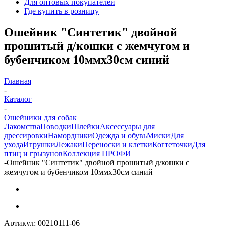
Для оптовых покупателей
Где купить в розницу
Ошейник "Синтетик" двойной
прошитый д/кошки с жемчугом и
бубенчиком 10ммх30см синий
Главная
-
Каталог
-
Ошейники для собак
Лакомства
Поводки
Шлейки
Аксессуары для
дрессировки
Намордники
Одежда и обувь
Миски
Для
ухода
Игрушки
Лежаки
Переноски и клетки
Когтеточки
Для
птиц и грызунов
Коллекция ПРОФИ
-
Ошейник "Синтетик" двойной прошитый д/кошки с
жемчугом и бубенчиком 10ммх30см синий
Артикул:
00210111-06