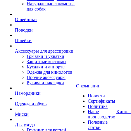
Натуральные лакомства
для собак
Ошейники
Поводки
Шлейки
Аксессуары для дрессировки
Грызаки и ухватки
Защитные костюмы
Кусалки и аппорты
Одежда для кинологов
Прочие аксессуары
Рукава и накладки
О компании
Намордники
Новости
Сертификаты
Одежда и обувь
Политика
Наше
Кинол
Миски
производство
Полезные
Для ухода
статьи
Груминг для когтей