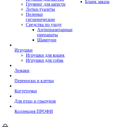
Бланк заказа
Груминг для шерсти
Лотки-туалеты
Пеленки
гигиенические
Средства по уходу
Антипразитарные
препараты
Шампуни
Игрушки
Игрушки для кошек
Игрушки для собак
Лежаки
Переноски и клетки
Когтеточки
Для птиц и грызунов
Коллекция ПРОФИ