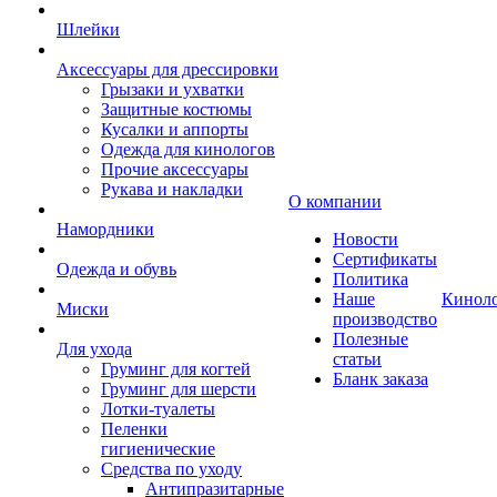
Шлейки
Аксессуары для дрессировки
Грызаки и ухватки
Защитные костюмы
Кусалки и аппорты
Одежда для кинологов
Прочие аксессуары
Рукава и накладки
О компании
Намордники
Новости
Сертификаты
Одежда и обувь
Политика
Наше
Кинол
Миски
производство
Полезные
Для ухода
статьи
Груминг для когтей
Бланк заказа
Груминг для шерсти
Лотки-туалеты
Пеленки
гигиенические
Средства по уходу
Антипразитарные