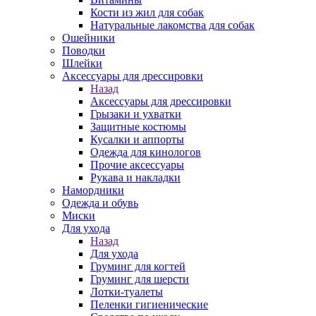
Кости из жил для собак
Натуральные лакомства для собак
Ошейники
Поводки
Шлейки
Аксессуары для дрессировки
Назад
Аксессуары для дрессировки
Грызаки и ухватки
Защитные костюмы
Кусалки и аппорты
Одежда для кинологов
Прочие аксессуары
Рукава и накладки
Намордники
Одежда и обувь
Миски
Для ухода
Назад
Для ухода
Груминг для когтей
Груминг для шерсти
Лотки-туалеты
Пеленки гигиенические