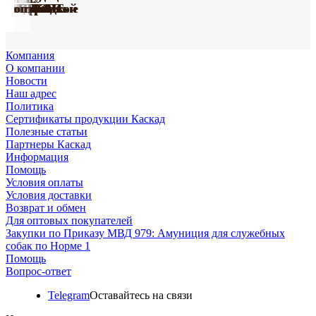
Farm
«ПРОФИ»
Люкс»
капроновые
«Марли»
«Марли»
подкладкой
«УРБАН»
«СПОРТ»
оптом
оптом
оптом
Компания
О компании
Новости
Наш адрес
Политика
Сертификаты продукции Каскад
Полезные статьи
Партнеры Каскад
Информация
Помощь
Условия оплаты
Условия доставки
Возврат и обмен
Для оптовых покупателей
Закупки по Приказу МВД 979: Амуниция для служебных
собак по Норме 1
Помощь
Вопрос-ответ
Telegram
Оставайтесь на связи