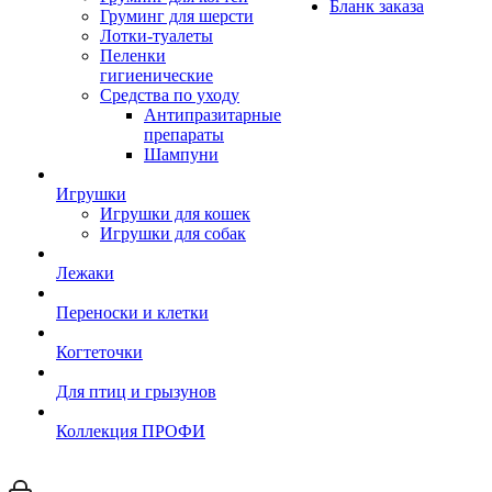
Бланк заказа
Груминг для шерсти
Лотки-туалеты
Пеленки
гигиенические
Средства по уходу
Антипразитарные
препараты
Шампуни
Игрушки
Игрушки для кошек
Игрушки для собак
Лежаки
Переноски и клетки
Когтеточки
Для птиц и грызунов
Коллекция ПРОФИ