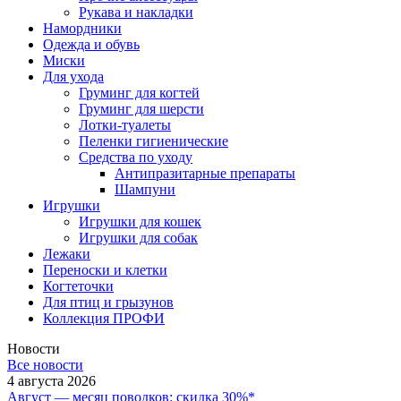
Рукава и накладки
Намордники
Одежда и обувь
Миски
Для ухода
Груминг для когтей
Груминг для шерсти
Лотки-туалеты
Пеленки гигиенические
Средства по уходу
Антипразитарные препараты
Шампуни
Игрушки
Игрушки для кошек
Игрушки для собак
Лежаки
Переноски и клетки
Когтеточки
Для птиц и грызунов
Коллекция ПРОФИ
Новости
Все новости
4 августа 2026
Август — месяц поводков: скидка 30%*