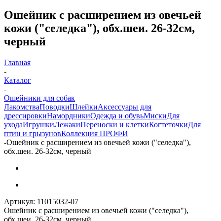
Ошейник с расширением из овечьей
кожи ("селедка"), обх.шеи. 26-32см,
черный
Главная
-
Каталог
-
Ошейники для собак
Лакомства
Поводки
Шлейки
Аксессуары для
дрессировки
Намордники
Одежда и обувь
Миски
Для
ухода
Игрушки
Лежаки
Переноски и клетки
Когтеточки
Для
птиц и грызунов
Коллекция ПРОФИ
-
Ошейник с расширением из овечьей кожи ("селедка"),
обх.шеи. 26-32см, черный
Артикул:
11015032-07
Ошейник с расширением из овечьей кожи ("селедка"),
обх.шеи. 26-32см, черный