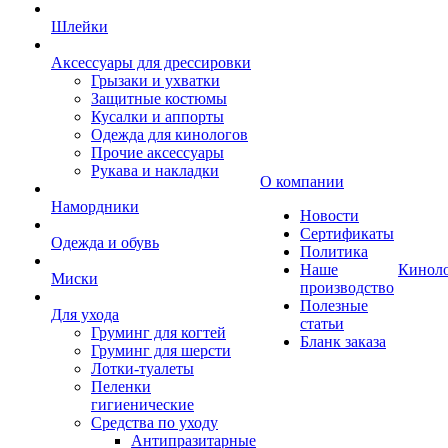
Шлейки
Аксессуары для дрессировки
Грызаки и ухватки
Защитные костюмы
Кусалки и аппорты
Одежда для кинологов
Прочие аксессуары
Рукава и накладки
О компании
Намордники
Новости
Сертификаты
Одежда и обувь
Политика
Наше
Кинол
Миски
производство
Полезные
Для ухода
статьи
Груминг для когтей
Бланк заказа
Груминг для шерсти
Лотки-туалеты
Пеленки
гигиенические
Средства по уходу
Антипразитарные