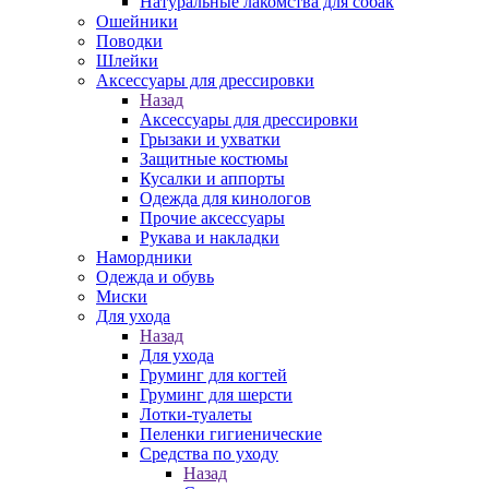
Натуральные лакомства для собак
Ошейники
Поводки
Шлейки
Аксессуары для дрессировки
Назад
Аксессуары для дрессировки
Грызаки и ухватки
Защитные костюмы
Кусалки и аппорты
Одежда для кинологов
Прочие аксессуары
Рукава и накладки
Намордники
Одежда и обувь
Миски
Для ухода
Назад
Для ухода
Груминг для когтей
Груминг для шерсти
Лотки-туалеты
Пеленки гигиенические
Средства по уходу
Назад