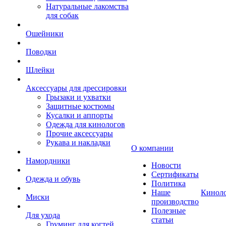
Натуральные лакомства
для собак
Ошейники
Поводки
Шлейки
Аксессуары для дрессировки
Грызаки и ухватки
Защитные костюмы
Кусалки и аппорты
Одежда для кинологов
Прочие аксессуары
Рукава и накладки
О компании
Намордники
Новости
Сертификаты
Одежда и обувь
Политика
Наше
Кинол
Миски
производство
Полезные
Для ухода
статьи
Груминг для когтей