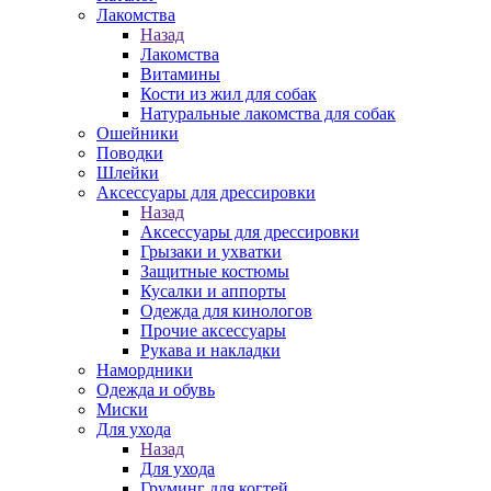
Лакомства
Назад
Лакомства
Витамины
Кости из жил для собак
Натуральные лакомства для собак
Ошейники
Поводки
Шлейки
Аксессуары для дрессировки
Назад
Аксессуары для дрессировки
Грызаки и ухватки
Защитные костюмы
Кусалки и аппорты
Одежда для кинологов
Прочие аксессуары
Рукава и накладки
Намордники
Одежда и обувь
Миски
Для ухода
Назад
Для ухода
Груминг для когтей