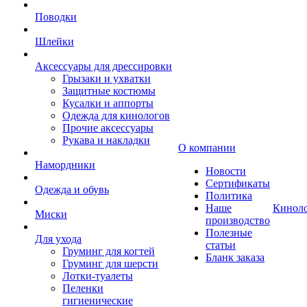
Поводки
Шлейки
Аксессуары для дрессировки
Грызаки и ухватки
Защитные костюмы
Кусалки и аппорты
Одежда для кинологов
Прочие аксессуары
Рукава и накладки
О компании
Намордники
Новости
Сертификаты
Одежда и обувь
Политика
Наше
Кинол
Миски
производство
Полезные
Для ухода
статьи
Груминг для когтей
Бланк заказа
Груминг для шерсти
Лотки-туалеты
Пеленки
гигиенические