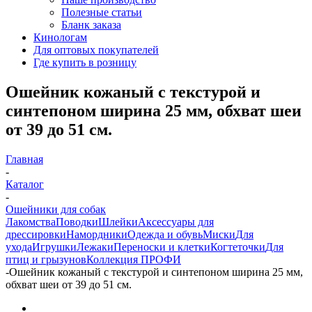
Полезные статьи
Бланк заказа
Кинологам
Для оптовых покупателей
Где купить в розницу
Ошейник кожаный с текстурой и
синтепоном ширина 25 мм, обхват шеи
от 39 до 51 см.
Главная
-
Каталог
-
Ошейники для собак
Лакомства
Поводки
Шлейки
Аксессуары для
дрессировки
Намордники
Одежда и обувь
Миски
Для
ухода
Игрушки
Лежаки
Переноски и клетки
Когтеточки
Для
птиц и грызунов
Коллекция ПРОФИ
-
Ошейник кожаный с текстурой и синтепоном ширина 25 мм,
обхват шеи от 39 до 51 см.