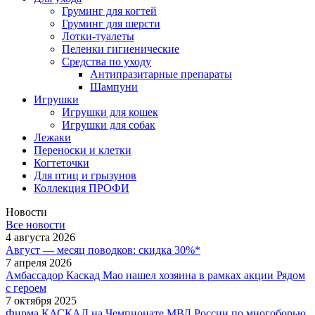
Груминг для когтей
Груминг для шерсти
Лотки-туалеты
Пеленки гигиенические
Средства по уходу
Антипразитарные препараты
Шампуни
Игрушки
Игрушки для кошек
Игрушки для собак
Лежаки
Переноски и клетки
Когтеточки
Для птиц и грызунов
Коллекция ПРОФИ
Новости
Все новости
4 августа 2026
Август — месяц поводков: скидка 30%*
7 апреля 2026
Амбассадор Каскад Мао нашел хозяина в рамках акции Рядом
с героем
7 октября 2025
Фирма КАСКАД на Чемпионате МВД России по многоборью