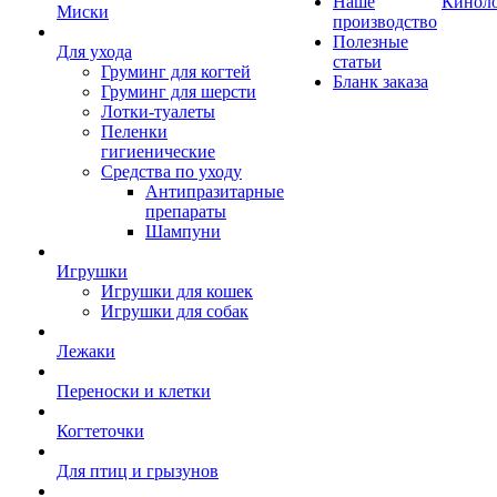
Наше
Кинол
Миски
производство
Полезные
Для ухода
статьи
Груминг для когтей
Бланк заказа
Груминг для шерсти
Лотки-туалеты
Пеленки
гигиенические
Средства по уходу
Антипразитарные
препараты
Шампуни
Игрушки
Игрушки для кошек
Игрушки для собак
Лежаки
Переноски и клетки
Когтеточки
Для птиц и грызунов