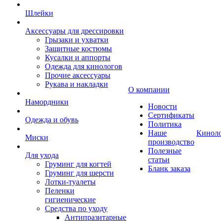
Шлейки
Аксессуары для дрессировки
Грызаки и ухватки
Защитные костюмы
Кусалки и аппорты
Одежда для кинологов
Прочие аксессуары
Рукава и накладки
О компании
Намордники
Новости
Сертификаты
Одежда и обувь
Политика
Наше
Кинол
Миски
производство
Полезные
Для ухода
статьи
Груминг для когтей
Бланк заказа
Груминг для шерсти
Лотки-туалеты
Пеленки
гигиенические
Средства по уходу
Антипразитарные