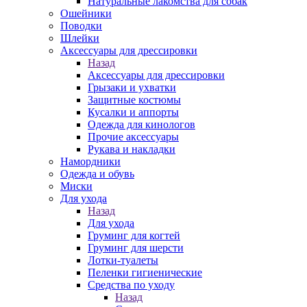
Натуральные лакомства для собак
Ошейники
Поводки
Шлейки
Аксессуары для дрессировки
Назад
Аксессуары для дрессировки
Грызаки и ухватки
Защитные костюмы
Кусалки и аппорты
Одежда для кинологов
Прочие аксессуары
Рукава и накладки
Намордники
Одежда и обувь
Миски
Для ухода
Назад
Для ухода
Груминг для когтей
Груминг для шерсти
Лотки-туалеты
Пеленки гигиенические
Средства по уходу
Назад