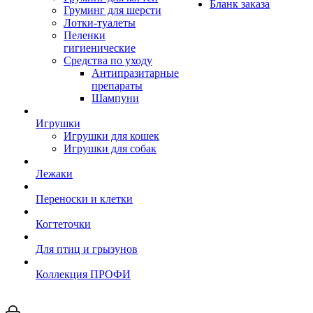
Бланк заказа
Груминг для шерсти
Лотки-туалеты
Пеленки
гигиенические
Средства по уходу
Антипразитарные
препараты
Шампуни
Игрушки
Игрушки для кошек
Игрушки для собак
Лежаки
Переноски и клетки
Когтеточки
Для птиц и грызунов
Коллекция ПРОФИ