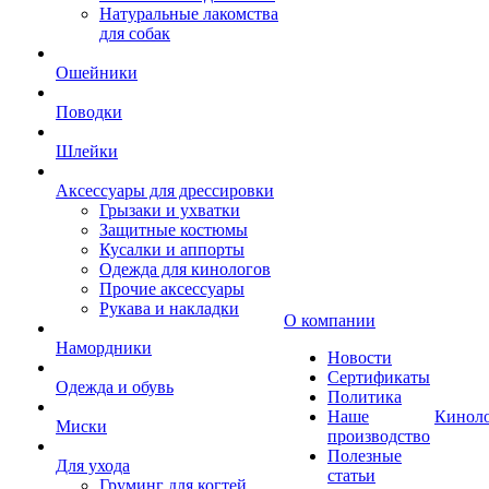
Натуральные лакомства
для собак
Ошейники
Поводки
Шлейки
Аксессуары для дрессировки
Грызаки и ухватки
Защитные костюмы
Кусалки и аппорты
Одежда для кинологов
Прочие аксессуары
Рукава и накладки
О компании
Намордники
Новости
Сертификаты
Одежда и обувь
Политика
Наше
Кинол
Миски
производство
Полезные
Для ухода
статьи
Груминг для когтей