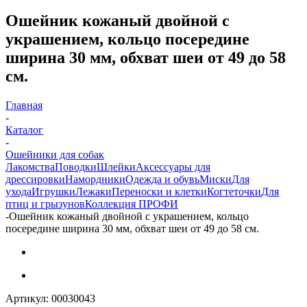
Ошейник кожаный двойной с
украшением, кольцо посередине
ширина 30 мм, обхват шеи от 49 до 58
см.
Главная
-
Каталог
-
Ошейники для собак
Лакомства
Поводки
Шлейки
Аксессуары для
дрессировки
Намордники
Одежда и обувь
Миски
Для
ухода
Игрушки
Лежаки
Переноски и клетки
Когтеточки
Для
птиц и грызунов
Коллекция ПРОФИ
-
Ошейник кожаный двойной с украшением, кольцо
посередине ширина 30 мм, обхват шеи от 49 до 58 см.
Артикул:
00030043