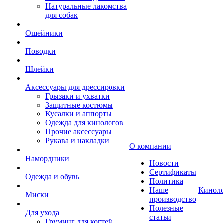
Натуральные лакомства
для собак
Ошейники
Поводки
Шлейки
Аксессуары для дрессировки
Грызаки и ухватки
Защитные костюмы
Кусалки и аппорты
Одежда для кинологов
Прочие аксессуары
Рукава и накладки
О компании
Намордники
Новости
Сертификаты
Одежда и обувь
Политика
Наше
Кинол
Миски
производство
Полезные
Для ухода
статьи
Груминг для когтей