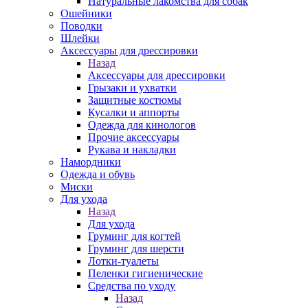
Натуральные лакомства для собак
Ошейники
Поводки
Шлейки
Аксессуары для дрессировки
Назад
Аксессуары для дрессировки
Грызаки и ухватки
Защитные костюмы
Кусалки и аппорты
Одежда для кинологов
Прочие аксессуары
Рукава и накладки
Намордники
Одежда и обувь
Миски
Для ухода
Назад
Для ухода
Груминг для когтей
Груминг для шерсти
Лотки-туалеты
Пеленки гигиенические
Средства по уходу
Назад