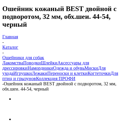
Ошейник кожаный BEST двойной с
подворотом, 32 мм, обх.шеи. 44-54,
черный
Главная
-
Каталог
-
Ошейники для собак
Лакомства
Поводки
Шлейки
Аксессуары для
дрессировки
Намордники
Одежда и обувь
Миски
Для
ухода
Игрушки
Лежаки
Переноски и клетки
Когтеточки
Для
птиц и грызунов
Коллекция ПРОФИ
-
Ошейник кожаный BEST двойной с подворотом, 32 мм,
обх.шеи. 44-54, черный