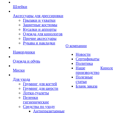
Шлейки
Аксессуары для дрессировки
Грызаки и ухватки
Защитные костюмы
Кусалки и аппорты
Одежда для кинологов
Прочие аксессуары
Рукава и накладки
О компании
Намордники
Новости
Сертификаты
Одежда и обувь
Политика
Наше
Кинол
Миски
производство
Полезные
Для ухода
статьи
Груминг для когтей
Бланк заказа
Груминг для шерсти
Лотки-туалеты
Пеленки
гигиенические
Средства по уходу
Антипразитарные