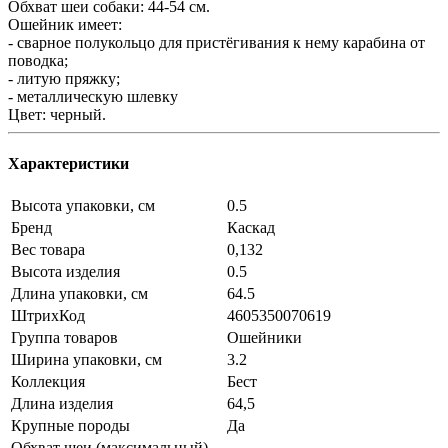
Обхват шеи собаки: 44-54 см.
Ошейник имеет:
- сварное полукольцо для пристёгивания к нему карабина от
поводка;
- литую пряжку;
- металлическую шлевку
Цвет: черный.
Характеристики
Высота упаковки, см
0.5
Бренд
Каскад
Вес товара
0,132
Высота изделия
0.5
Длина упаковки, см
64.5
ШтрихКод
4605350070619
Группа товаров
Ошейники
Ширина упаковки, см
3.2
Коллекция
Бест
Длина изделия
64,5
Крупные породы
Да
Обхват шеи (максимальный),