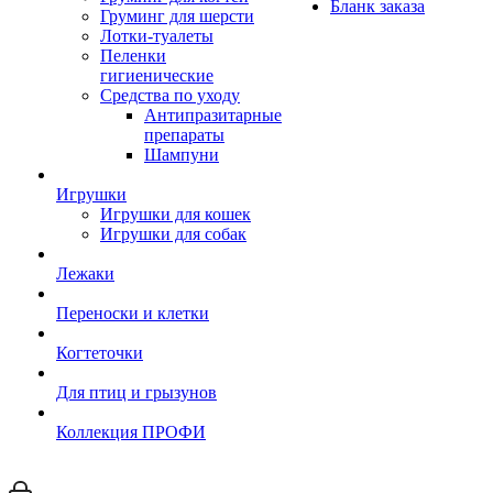
Бланк заказа
Груминг для шерсти
Лотки-туалеты
Пеленки
гигиенические
Средства по уходу
Антипразитарные
препараты
Шампуни
Игрушки
Игрушки для кошек
Игрушки для собак
Лежаки
Переноски и клетки
Когтеточки
Для птиц и грызунов
Коллекция ПРОФИ