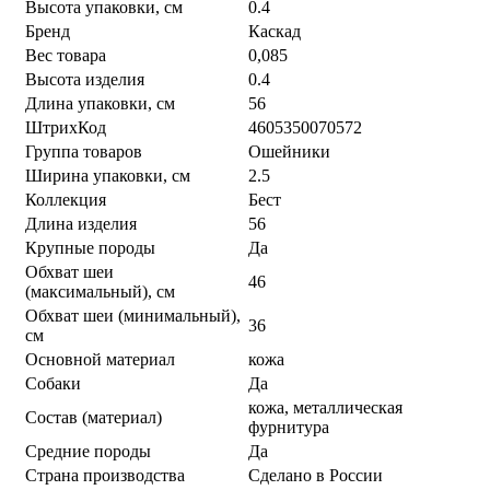
Высота упаковки, см
0.4
Бренд
Каскад
Вес товара
0,085
Высота изделия
0.4
Длина упаковки, см
56
ШтрихКод
4605350070572
Группа товаров
Ошейники
Ширина упаковки, см
2.5
Коллекция
Бест
Длина изделия
56
Крупные породы
Да
Обхват шеи
46
(максимальный), см
Обхват шеи (минимальный),
36
см
Основной материал
кожа
Собаки
Да
кожа, металлическая
Состав (материал)
фурнитура
Средние породы
Да
Страна производства
Сделано в России