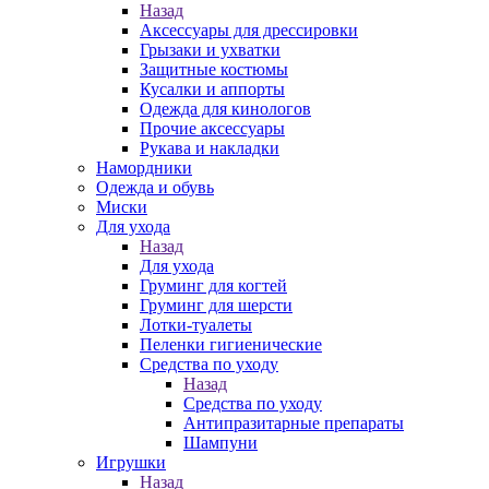
Назад
Аксессуары для дрессировки
Грызаки и ухватки
Защитные костюмы
Кусалки и аппорты
Одежда для кинологов
Прочие аксессуары
Рукава и накладки
Намордники
Одежда и обувь
Миски
Для ухода
Назад
Для ухода
Груминг для когтей
Груминг для шерсти
Лотки-туалеты
Пеленки гигиенические
Средства по уходу
Назад
Средства по уходу
Антипразитарные препараты
Шампуни
Игрушки
Назад