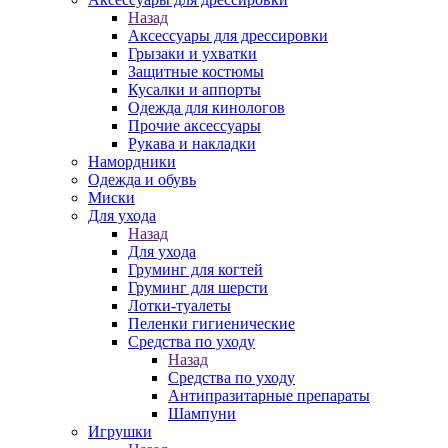
Назад
Аксессуары для дрессировки
Грызаки и ухватки
Защитные костюмы
Кусалки и аппорты
Одежда для кинологов
Прочие аксессуары
Рукава и накладки
Намордники
Одежда и обувь
Миски
Для ухода
Назад
Для ухода
Груминг для когтей
Груминг для шерсти
Лотки-туалеты
Пеленки гигиенические
Средства по уходу
Назад
Средства по уходу
Антипразитарные препараты
Шампуни
Игрушки