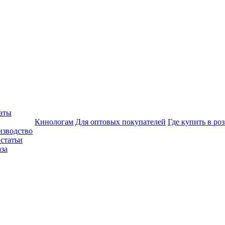
аты
Кинологам
Для оптовых покупателей
Где купить в ро
изводство
статьи
аза