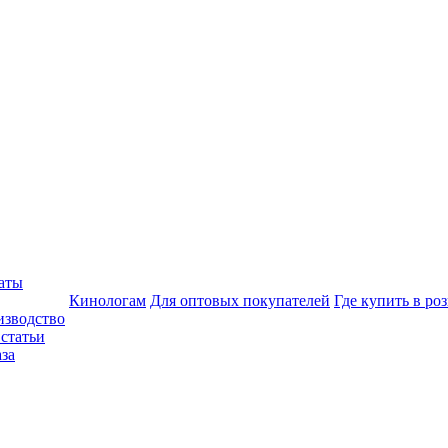
аты
Кинологам
Для оптовых покупателей
Где купить в ро
изводство
статьи
аза