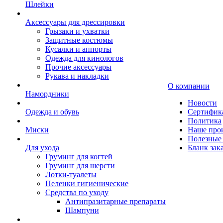
Шлейки
Аксессуары для дрессировки
Грызаки и ухватки
Защитные костюмы
Кусалки и аппорты
Одежда для кинологов
Прочие аксессуары
Рукава и накладки
О компании
Намордники
Новости
Одежда и обувь
Сертифик
Политика
Миски
Наше про
Полезные 
Для ухода
Бланк зак
Груминг для когтей
Груминг для шерсти
Лотки-туалеты
Пеленки гигиенические
Средства по уходу
Антипразитарные препараты
Шампуни