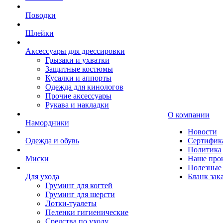
Поводки
Шлейки
Аксессуары для дрессировки
Грызаки и ухватки
Защитные костюмы
Кусалки и аппорты
Одежда для кинологов
Прочие аксессуары
Рукава и накладки
О компании
Намордники
Новости
Одежда и обувь
Сертифик
Политика
Миски
Наше про
Полезные 
Для ухода
Бланк зак
Груминг для когтей
Груминг для шерсти
Лотки-туалеты
Пеленки гигиенические
Средства по уходу