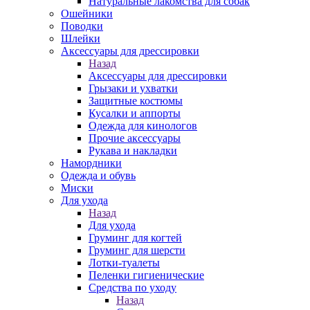
Натуральные лакомства для собак
Ошейники
Поводки
Шлейки
Аксессуары для дрессировки
Назад
Аксессуары для дрессировки
Грызаки и ухватки
Защитные костюмы
Кусалки и аппорты
Одежда для кинологов
Прочие аксессуары
Рукава и накладки
Намордники
Одежда и обувь
Миски
Для ухода
Назад
Для ухода
Груминг для когтей
Груминг для шерсти
Лотки-туалеты
Пеленки гигиенические
Средства по уходу
Назад