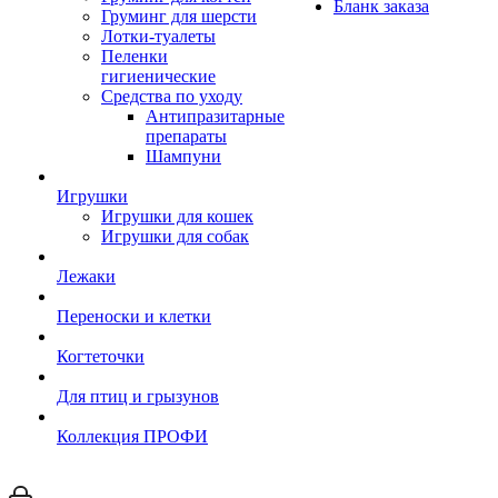
Бланк заказа
Груминг для шерсти
Лотки-туалеты
Пеленки
гигиенические
Средства по уходу
Антипразитарные
препараты
Шампуни
Игрушки
Игрушки для кошек
Игрушки для собак
Лежаки
Переноски и клетки
Когтеточки
Для птиц и грызунов
Коллекция ПРОФИ