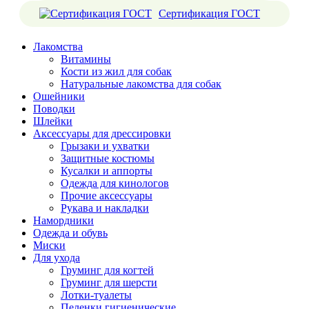
Сертификация ГОСТ
Лакомства
Витамины
Кости из жил для собак
Натуральные лакомства для собак
Ошейники
Поводки
Шлейки
Аксессуары для дрессировки
Грызаки и ухватки
Защитные костюмы
Кусалки и аппорты
Одежда для кинологов
Прочие аксессуары
Рукава и накладки
Намордники
Одежда и обувь
Миски
Для ухода
Груминг для когтей
Груминг для шерсти
Лотки-туалеты
Пеленки гигиенические