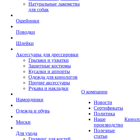
Натуральные лакомства
для собак
Ошейники
Поводки
Шлейки
Аксессуары для дрессировки
Грызаки и ухватки
Защитные костюмы
Кусалки и аппорты
Одежда для кинологов
Прочие аксессуары
Рукава и накладки
О компании
Намордники
Новости
Сертификаты
Одежда и обувь
Политика
Наше
Кинол
Миски
производство
Полезные
Для ухода
статьи
Груминг для когтей