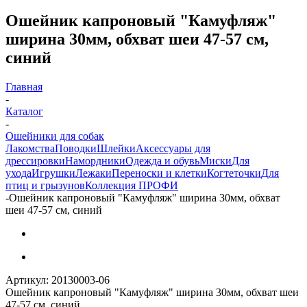
Ошейник капроновый "Камуфляж"
ширина 30мм, обхват шеи 47-57 см,
синий
Главная
-
Каталог
-
Ошейники для собак
Лакомства
Поводки
Шлейки
Аксессуары для
дрессировки
Намордники
Одежда и обувь
Миски
Для
ухода
Игрушки
Лежаки
Переноски и клетки
Когтеточки
Для
птиц и грызунов
Коллекция ПРОФИ
-
Ошейник капроновый "Камуфляж" ширина 30мм, обхват
шеи 47-57 см, синий
Артикул:
20130003-06
Ошейник капроновый "Камуфляж" ширина 30мм, обхват шеи
47-57 см, синий