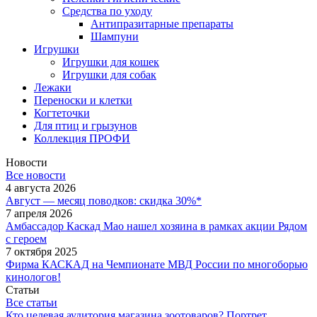
Средства по уходу
Антипразитарные препараты
Шампуни
Игрушки
Игрушки для кошек
Игрушки для собак
Лежаки
Переноски и клетки
Когтеточки
Для птиц и грызунов
Коллекция ПРОФИ
Новости
Все новости
4 августа 2026
Август — месяц поводков: скидка 30%*
7 апреля 2026
Амбассадор Каскад Мао нашел хозяина в рамках акции Рядом
с героем
7 октября 2025
Фирма КАСКАД на Чемпионате МВД России по многоборью
кинологов!
Статьи
Все статьи
Кто целевая аудитория магазина зоотоваров? Портрет