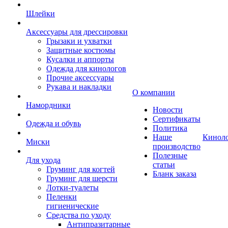
Шлейки
Аксессуары для дрессировки
Грызаки и ухватки
Защитные костюмы
Кусалки и аппорты
Одежда для кинологов
Прочие аксессуары
Рукава и накладки
О компании
Намордники
Новости
Сертификаты
Одежда и обувь
Политика
Наше
Кинол
Миски
производство
Полезные
Для ухода
статьи
Груминг для когтей
Бланк заказа
Груминг для шерсти
Лотки-туалеты
Пеленки
гигиенические
Средства по уходу
Антипразитарные