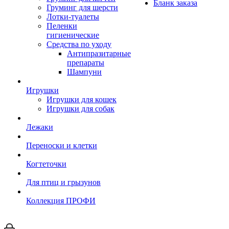
Бланк заказа
Груминг для шерсти
Лотки-туалеты
Пеленки
гигиенические
Средства по уходу
Антипразитарные
препараты
Шампуни
Игрушки
Игрушки для кошек
Игрушки для собак
Лежаки
Переноски и клетки
Когтеточки
Для птиц и грызунов
Коллекция ПРОФИ