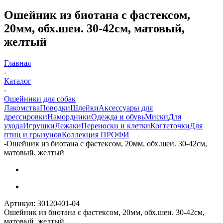
Ошейник из биотана с фастексом,
20мм, обх.шеи. 30-42см, матовый,
желтый
Главная
-
Каталог
-
Ошейники для собак
Лакомства
Поводки
Шлейки
Аксессуары для
дрессировки
Намордники
Одежда и обувь
Миски
Для
ухода
Игрушки
Лежаки
Переноски и клетки
Когтеточки
Для
птиц и грызунов
Коллекция ПРОФИ
-
Ошейник из биотана с фастексом, 20мм, обх.шеи. 30-42см,
матовый, желтый
Артикул:
30120401-04
Ошейник из биотана с фастексом, 20мм, обх.шеи. 30-42см,
матовый, желтый