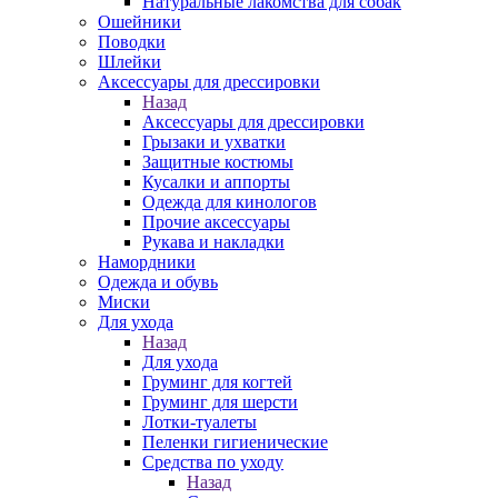
Натуральные лакомства для собак
Ошейники
Поводки
Шлейки
Аксессуары для дрессировки
Назад
Аксессуары для дрессировки
Грызаки и ухватки
Защитные костюмы
Кусалки и аппорты
Одежда для кинологов
Прочие аксессуары
Рукава и накладки
Намордники
Одежда и обувь
Миски
Для ухода
Назад
Для ухода
Груминг для когтей
Груминг для шерсти
Лотки-туалеты
Пеленки гигиенические
Средства по уходу
Назад