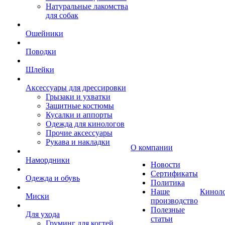
Натуральные лакомства
для собак
Ошейники
Поводки
Шлейки
Аксессуары для дрессировки
Грызаки и ухватки
Защитные костюмы
Кусалки и аппорты
Одежда для кинологов
Прочие аксессуары
Рукава и накладки
О компании
Намордники
Новости
Сертификаты
Одежда и обувь
Политика
Наше
Кинол
Миски
производство
Полезные
Для ухода
статьи
Груминг для когтей