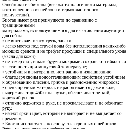
Ошейники из биотана (высокотехнологичного материала,
изготовленного из нейлона и термопластичного
полиуретана).
Биотан имеет ряд преимуществ по сравнению с
традиционными
материалами, использующимися для изготовления амуниции
для собак:
• не впитывает влагу, грязь, запахи.
• легко моется под струей воды без использования каких-либо
моющих средств и не требует просушки и специального ухода
(масла для кожи);
• не замерзают, и даже будучи мокрыми, сохраняют гибкость и
эластичность при минусовой температуре;
• устойчивы к выгоранию, истиранию и изнашиванию;
• благодаря своим водоотталкивающим свойствам устойчивы
к образованию плесени, грибка и размножению микробов;
• очень прочный материал, не растягивается даже в воде,
выдерживает до 450кг нагрузки, обеспечивает четкий,
короткий рывок.
• отлично держится в руке, не проскальзывает и не обжигает
руку.
• имеют яркий цвет, который не выгорает и не выцветает со
временем.
• Биотан использует как основу электронных ошейников
Petra, из него делают профессиональную