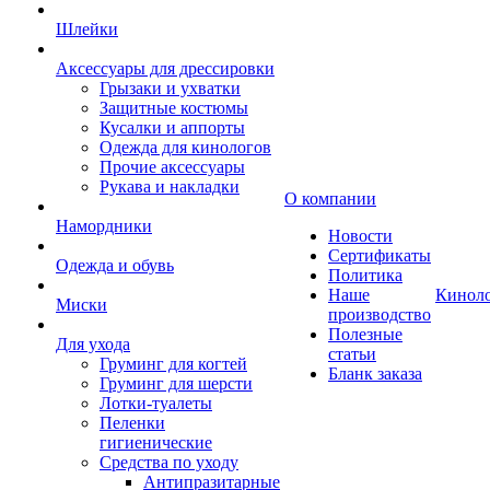
Шлейки
Аксессуары для дрессировки
Грызаки и ухватки
Защитные костюмы
Кусалки и аппорты
Одежда для кинологов
Прочие аксессуары
Рукава и накладки
О компании
Намордники
Новости
Сертификаты
Одежда и обувь
Политика
Наше
Кинол
Миски
производство
Полезные
Для ухода
статьи
Груминг для когтей
Бланк заказа
Груминг для шерсти
Лотки-туалеты
Пеленки
гигиенические
Средства по уходу
Антипразитарные