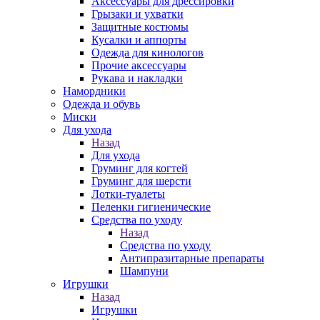
Аксессуары для дрессировки
Грызаки и ухватки
Защитные костюмы
Кусалки и аппорты
Одежда для кинологов
Прочие аксессуары
Рукава и накладки
Намордники
Одежда и обувь
Миски
Для ухода
Назад
Для ухода
Груминг для когтей
Груминг для шерсти
Лотки-туалеты
Пеленки гигиенические
Средства по уходу
Назад
Средства по уходу
Антипразитарные препараты
Шампуни
Игрушки
Назад
Игрушки