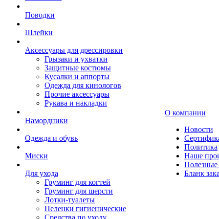
Поводки
Шлейки
Аксессуары для дрессировки
Грызаки и ухватки
Защитные костюмы
Кусалки и аппорты
Одежда для кинологов
Прочие аксессуары
Рукава и накладки
О компании
Намордники
Новости
Одежда и обувь
Сертифик
Политика
Миски
Наше про
Полезные 
Для ухода
Бланк зак
Груминг для когтей
Груминг для шерсти
Лотки-туалеты
Пеленки гигиенические
Средства по уходу