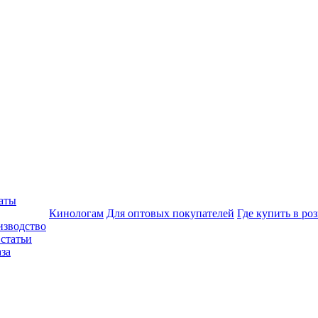
аты
Кинологам
Для оптовых покупателей
Где купить в ро
изводство
статьи
аза