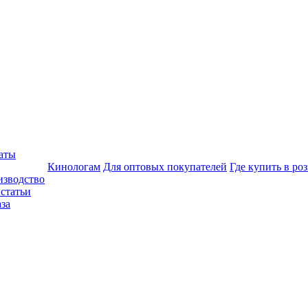
аты
Кинологам
Для оптовых покупателей
Где купить в ро
изводство
статьи
аза