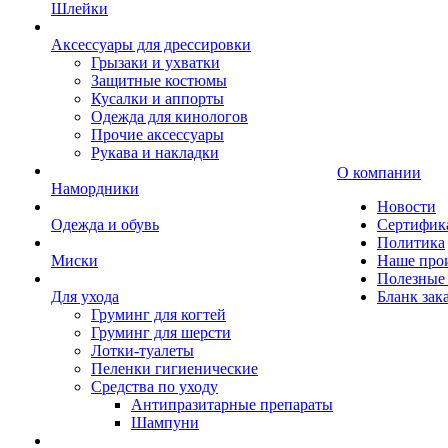
Шлейки
Аксессуары для дрессировки
Грызаки и ухватки
Защитные костюмы
Кусалки и аппорты
Одежда для кинологов
Прочие аксессуары
Рукава и накладки
О компании
Намордники
Новости
Одежда и обувь
Сертифик
Политика
Миски
Наше про
Полезные 
Для ухода
Бланк зак
Груминг для когтей
Груминг для шерсти
Лотки-туалеты
Пеленки гигиенические
Средства по уходу
Антипразитарные препараты
Шампуни