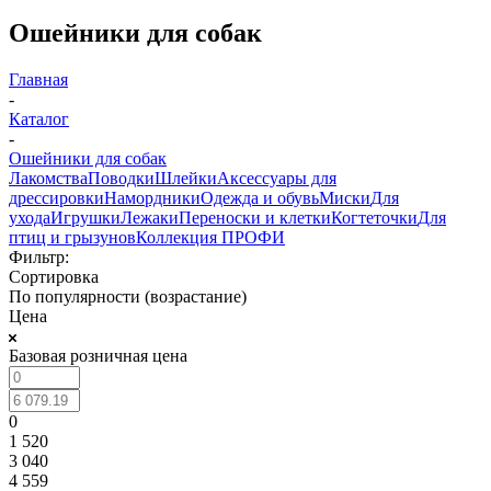
Ошейники для собак
Главная
-
Каталог
-
Ошейники для собак
Лакомства
Поводки
Шлейки
Аксессуары для
дрессировки
Намордники
Одежда и обувь
Миски
Для
ухода
Игрушки
Лежаки
Переноски и клетки
Когтеточки
Для
птиц и грызунов
Коллекция ПРОФИ
Фильтр:
Сортировка
По популярности (возрастание)
Цена
Базовая розничная цена
0
1 520
3 040
4 559