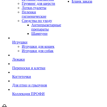
Бланк заказа
Груминг для шерсти
Лотки-туалеты
Пеленки
гигиенические
Средства по уходу
Антипразитарные
препараты
Шампуни
Игрушки
Игрушки для кошек
Игрушки для собак
Лежаки
Переноски и клетки
Когтеточки
Для птиц и грызунов
Коллекция ПРОФИ