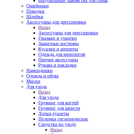
Натуральные лакомства для собак
Ошейники
Поводки
Шлейки
Аксессуары для дрессировки
Назад
Аксессуары для дрессировки
Грызаки и ухватки
Защитные костюмы
Кусалки и аппорты
Одежда для кинологов
Прочие аксессуары
Рукава и накладки
Намордники
Одежда и обувь
Миски
Для ухода
Назад
Для ухода
Груминг для когтей
Груминг для шерсти
Лотки-туалеты
Пеленки гигиенические
Средства по уходу
Назад