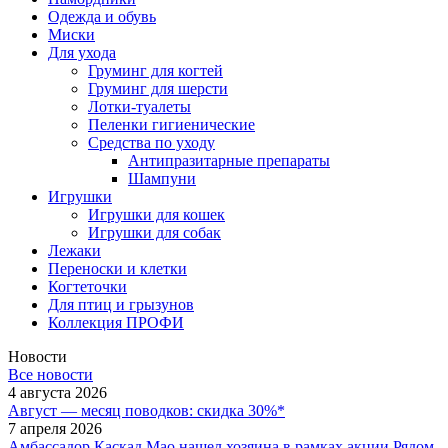
Одежда и обувь
Миски
Для ухода
Груминг для когтей
Груминг для шерсти
Лотки-туалеты
Пеленки гигиенические
Средства по уходу
Антипразитарные препараты
Шампуни
Игрушки
Игрушки для кошек
Игрушки для собак
Лежаки
Переноски и клетки
Когтеточки
Для птиц и грызунов
Коллекция ПРОФИ
Новости
Все новости
4 августа 2026
Август — месяц поводков: скидка 30%*
7 апреля 2026
Амбассадор Каскад Мао нашел хозяина в рамках акции Рядом