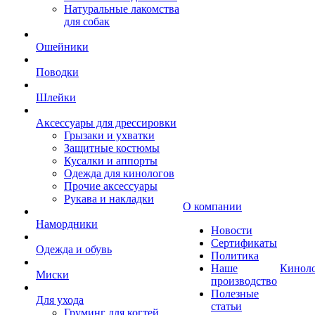
Натуральные лакомства
для собак
Ошейники
Поводки
Шлейки
Аксессуары для дрессировки
Грызаки и ухватки
Защитные костюмы
Кусалки и аппорты
Одежда для кинологов
Прочие аксессуары
Рукава и накладки
О компании
Намордники
Новости
Сертификаты
Одежда и обувь
Политика
Наше
Кинол
Миски
производство
Полезные
Для ухода
статьи
Груминг для когтей