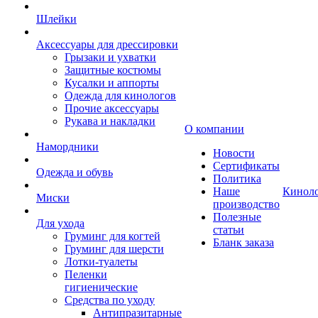
Шлейки
Аксессуары для дрессировки
Грызаки и ухватки
Защитные костюмы
Кусалки и аппорты
Одежда для кинологов
Прочие аксессуары
Рукава и накладки
О компании
Намордники
Новости
Сертификаты
Одежда и обувь
Политика
Наше
Кинол
Миски
производство
Полезные
Для ухода
статьи
Груминг для когтей
Бланк заказа
Груминг для шерсти
Лотки-туалеты
Пеленки
гигиенические
Средства по уходу
Антипразитарные