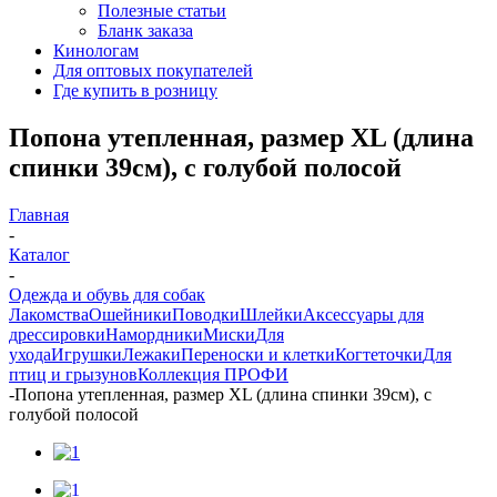
Полезные статьи
Бланк заказа
Кинологам
Для оптовых покупателей
Где купить в розницу
Попона утепленная, размер XL (длина
спинки 39см), с голубой полосой
Главная
-
Каталог
-
Одежда и обувь для собак
Лакомства
Ошейники
Поводки
Шлейки
Аксессуары для
дрессировки
Намордники
Миски
Для
ухода
Игрушки
Лежаки
Переноски и клетки
Когтеточки
Для
птиц и грызунов
Коллекция ПРОФИ
-
Попона утепленная, размер XL (длина спинки 39см), с
голубой полосой