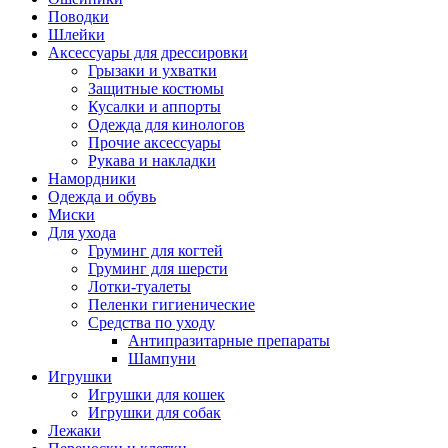
Поводки
Шлейки
Аксессуары для дрессировки
Грызаки и ухватки
Защитные костюмы
Кусалки и аппорты
Одежда для кинологов
Прочие аксессуары
Рукава и накладки
Намордники
Одежда и обувь
Миски
Для ухода
Груминг для когтей
Груминг для шерсти
Лотки-туалеты
Пеленки гигиенические
Средства по уходу
Антипразитарные препараты
Шампуни
Игрушки
Игрушки для кошек
Игрушки для собак
Лежаки