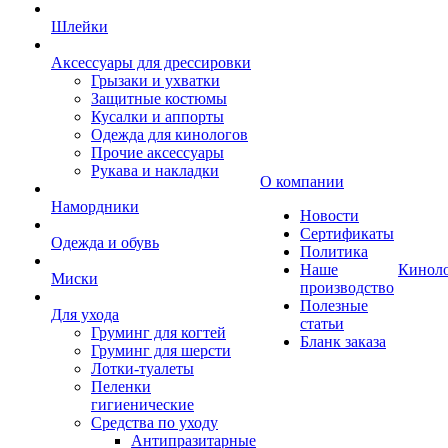
Шлейки
Аксессуары для дрессировки
Грызаки и ухватки
Защитные костюмы
Кусалки и аппорты
Одежда для кинологов
Прочие аксессуары
Рукава и накладки
О компании
Намордники
Новости
Сертификаты
Одежда и обувь
Политика
Наше
Кинол
Миски
производство
Полезные
Для ухода
статьи
Груминг для когтей
Бланк заказа
Груминг для шерсти
Лотки-туалеты
Пеленки
гигиенические
Средства по уходу
Антипразитарные