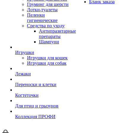
Бланк заказа
Груминг для шерсти
Лотки-туалеты
Пеленки
гигиенические
Средства по уходу
Антипразитарные
препараты
Шампуни
Игрушки
Игрушки для кошек
Игрушки для собак
Лежаки
Переноски и клетки
Когтеточки
Для птиц и грызунов
Коллекция ПРОФИ