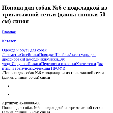
Попона для собак №6 с подкладкой из
трикотажной сетки (длина спинки 50
см) синяя
Главная
-
Каталог
-
Одежда и обувь для собак
Лакомства
Ошейники
Поводки
Шлейки
Аксессуары для
дрессировки
Намордники
Миски
Для
ухода
Игрушки
Лежаки
Переноски и клетки
Когтеточки
Для
птиц и грызунов
Коллекция ПРОФИ
-
Попона для собак №6 с подкладкой из трикотажной сетки
(длина спинки 50 см) синяя
Артикул:
45400006-06
Попона для собак №6 с подкладкой из трикотажной сетки
(длина спинки 50 см) синяя