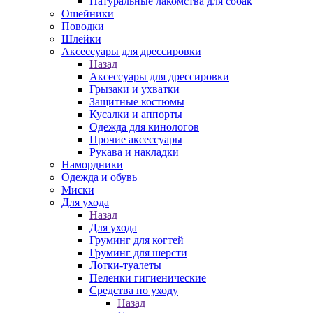
Натуральные лакомства для собак
Ошейники
Поводки
Шлейки
Аксессуары для дрессировки
Назад
Аксессуары для дрессировки
Грызаки и ухватки
Защитные костюмы
Кусалки и аппорты
Одежда для кинологов
Прочие аксессуары
Рукава и накладки
Намордники
Одежда и обувь
Миски
Для ухода
Назад
Для ухода
Груминг для когтей
Груминг для шерсти
Лотки-туалеты
Пеленки гигиенические
Средства по уходу
Назад