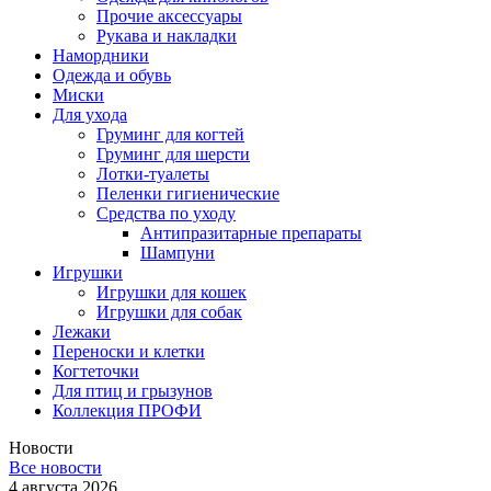
Прочие аксессуары
Рукава и накладки
Намордники
Одежда и обувь
Миски
Для ухода
Груминг для когтей
Груминг для шерсти
Лотки-туалеты
Пеленки гигиенические
Средства по уходу
Антипразитарные препараты
Шампуни
Игрушки
Игрушки для кошек
Игрушки для собак
Лежаки
Переноски и клетки
Когтеточки
Для птиц и грызунов
Коллекция ПРОФИ
Новости
Все новости
4 августа 2026