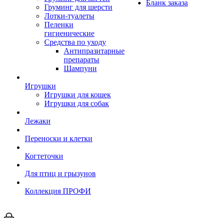
Бланк заказа
Груминг для шерсти
Лотки-туалеты
Пеленки
гигиенические
Средства по уходу
Антипразитарные
препараты
Шампуни
Игрушки
Игрушки для кошек
Игрушки для собак
Лежаки
Переноски и клетки
Когтеточки
Для птиц и грызунов
Коллекция ПРОФИ