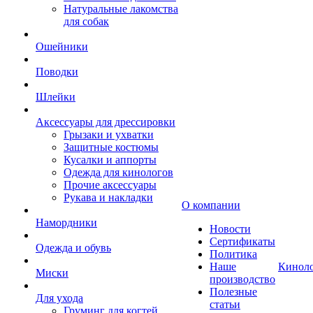
Натуральные лакомства
для собак
Ошейники
Поводки
Шлейки
Аксессуары для дрессировки
Грызаки и ухватки
Защитные костюмы
Кусалки и аппорты
Одежда для кинологов
Прочие аксессуары
Рукава и накладки
О компании
Намордники
Новости
Сертификаты
Одежда и обувь
Политика
Наше
Кинол
Миски
производство
Полезные
Для ухода
статьи
Груминг для когтей