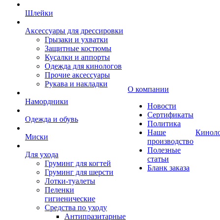
Шлейки
Аксессуары для дрессировки
Грызаки и ухватки
Защитные костюмы
Кусалки и аппорты
Одежда для кинологов
Прочие аксессуары
Рукава и накладки
О компании
Намордники
Новости
Сертификаты
Одежда и обувь
Политика
Наше
Кинол
Миски
производство
Полезные
Для ухода
статьи
Груминг для когтей
Бланк заказа
Груминг для шерсти
Лотки-туалеты
Пеленки
гигиенические
Средства по уходу
Антипразитарные