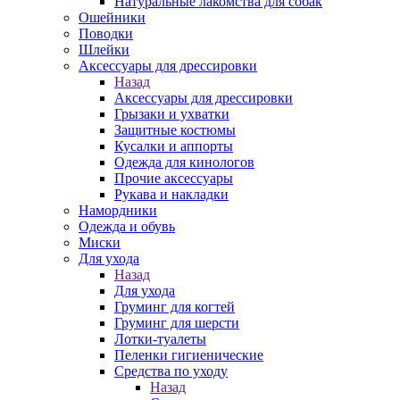
Натуральные лакомства для собак
Ошейники
Поводки
Шлейки
Аксессуары для дрессировки
Назад
Аксессуары для дрессировки
Грызаки и ухватки
Защитные костюмы
Кусалки и аппорты
Одежда для кинологов
Прочие аксессуары
Рукава и накладки
Намордники
Одежда и обувь
Миски
Для ухода
Назад
Для ухода
Груминг для когтей
Груминг для шерсти
Лотки-туалеты
Пеленки гигиенические
Средства по уходу
Назад