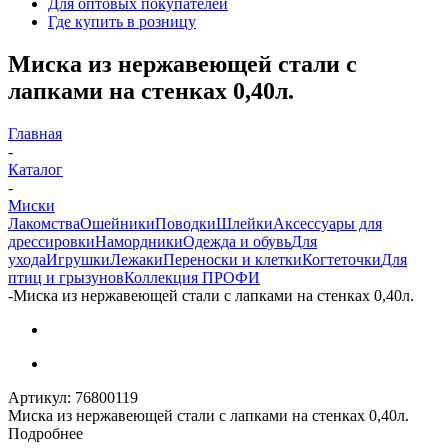
Для оптовых покупателей
Где купить в розницу
Миска из нержавеющей стали с
лапками на стенках 0,40л.
Главная
-
Каталог
-
Миски
Лакомства
Ошейники
Поводки
Шлейки
Аксессуары для
дрессировки
Намордники
Одежда и обувь
Для
ухода
Игрушки
Лежаки
Переноски и клетки
Когтеточки
Для
птиц и грызунов
Коллекция ПРОФИ
-
Миска из нержавеющей стали с лапками на стенках 0,40л.
Артикул:
76800119
Миска из нержавеющей стали с лапками на стенках 0,40л.
Подробнее