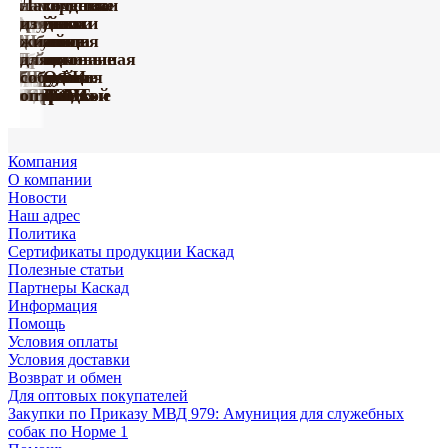
Тактические
с
намордники
Лакомства
Игрушки
ошейники
Ошейники
грудью
для
из
из винила
для
кожаные
Амуниция
Шлейки
для
собак
жил
серии
собак
серия
Поводки
с
Принтованная
нейлоновые
собак
из
для
Happy
серии
«Де
усиленные
Груминг
Игрушки
мягкой
коллекция
с грудью
ПРОФИ
биотана
собак
Farm
«ПРОФИ»
Люкс»
капроновые
«Марли»
«Марли»
подкладкой
«УРБАН»
«СПОРТ»
оптом
оптом
оптом
Компания
О компании
Новости
Наш адрес
Политика
Сертификаты продукции Каскад
Полезные статьи
Партнеры Каскад
Информация
Помощь
Условия оплаты
Условия доставки
Возврат и обмен
Для оптовых покупателей
Закупки по Приказу МВД 979: Амуниция для служебных
собак по Норме 1