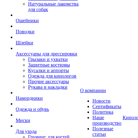
Натуральные лакомства
для собак
Ошейники
Поводки
Шлейки
Аксессуары для дрессировки
Грызаки и ухватки
Защитные костюмы
Кусалки и аппорты
Одежда для кинологов
Прочие аксессуары
Рукава и накладки
О компании
Намордники
Новости
Сертификаты
Одежда и обувь
Политика
Наше
Кинол
Миски
производство
Полезные
Для ухода
статьи
Груминг для когтей