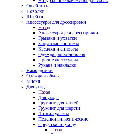
Натуральные лакомства для собак
Ошейники
Поводки
Шлейки
Аксессуары для дрессировки
Назад
Аксессуары для дрессировки
Грызаки и ухватки
Защитные костюмы
Кусалки и аппорты
Одежда для кинологов
Прочие аксессуары
Рукава и накладки
Намордники
Одежда и обувь
Миски
Для ухода
Назад
Для ухода
Груминг для когтей
Груминг для шерсти
Лотки-туалеты
Пеленки гигиенические
Средства по уходу
Назад