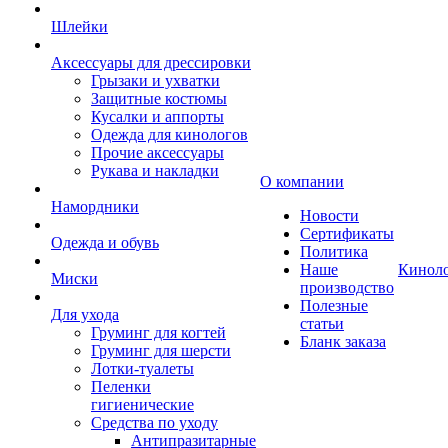
Шлейки
Аксессуары для дрессировки
Грызаки и ухватки
Защитные костюмы
Кусалки и аппорты
Одежда для кинологов
Прочие аксессуары
Рукава и накладки
О компании
Намордники
Новости
Сертификаты
Одежда и обувь
Политика
Наше
Кинол
Миски
производство
Полезные
Для ухода
статьи
Груминг для когтей
Бланк заказа
Груминг для шерсти
Лотки-туалеты
Пеленки
гигиенические
Средства по уходу
Антипразитарные