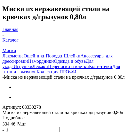
Миска из нержавеющей стали на
крючках д/грызунов 0,80л
Главная
-
Каталог
-
Миски
Лакомства
Ошейники
Поводки
Шлейки
Аксессуары для
дрессировки
Намордники
Одежда и обувь
Для
ухода
Игрушки
Лежаки
Переноски и клетки
Когтеточки
Для
птиц и грызунов
Коллекция ПРОФИ
-
Миска из нержавеющей стали на крючках д/грызунов 0,80л
Артикул:
08330278
Миска из нержавеющей стали на крючках д/грызунов 0,80л
Подробнее
334.46
₽
/шт
-
+