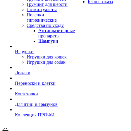
Бланк заказа
Груминг для шерсти
Лотки-туалеты
Пеленки
гигиенические
Средства по уходу
Антипразитарные
препараты
Шампуни
Игрушки
Игрушки для кошек
Игрушки для собак
Лежаки
Переноски и клетки
Когтеточки
Для птиц и грызунов
Коллекция ПРОФИ