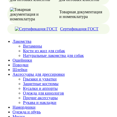
Товарная документация
и номенклатура
Сертификация ГОСТ
Лакомства
Витамины
Кости из жил для собак
Натуральные лакомства для собак
Ошейники
Поводки
Шлейки
Аксессуары для дрессировки
Грызаки и ухватки
Защитные костюмы
Кусалки и аппорты
Одежда для кинологов
Прочие аксессуары
Рукава и накладки
Намордники
Одежда и обувь
Миски