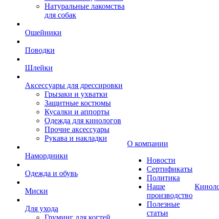
Натуральные лакомства
для собак
Ошейники
Поводки
Шлейки
Аксессуары для дрессировки
Грызаки и ухватки
Защитные костюмы
Кусалки и аппорты
Одежда для кинологов
Прочие аксессуары
Рукава и накладки
О компании
Намордники
Новости
Сертификаты
Одежда и обувь
Политика
Наше
Кинол
Миски
производство
Полезные
Для ухода
статьи
Груминг для когтей