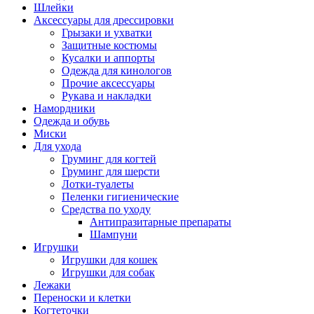
Шлейки
Аксессуары для дрессировки
Грызаки и ухватки
Защитные костюмы
Кусалки и аппорты
Одежда для кинологов
Прочие аксессуары
Рукава и накладки
Намордники
Одежда и обувь
Миски
Для ухода
Груминг для когтей
Груминг для шерсти
Лотки-туалеты
Пеленки гигиенические
Средства по уходу
Антипразитарные препараты
Шампуни
Игрушки
Игрушки для кошек
Игрушки для собак
Лежаки
Переноски и клетки
Когтеточки