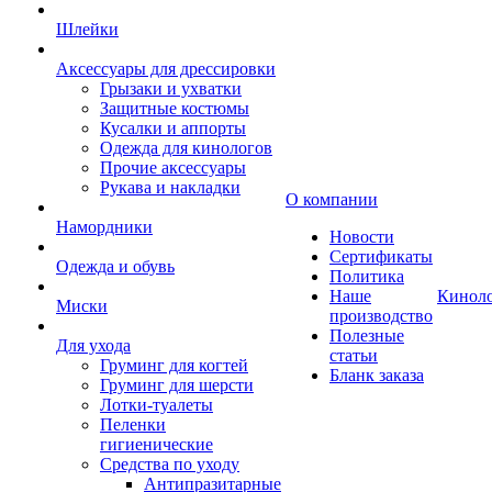
Шлейки
Аксессуары для дрессировки
Грызаки и ухватки
Защитные костюмы
Кусалки и аппорты
Одежда для кинологов
Прочие аксессуары
Рукава и накладки
О компании
Намордники
Новости
Сертификаты
Одежда и обувь
Политика
Наше
Кинол
Миски
производство
Полезные
Для ухода
статьи
Груминг для когтей
Бланк заказа
Груминг для шерсти
Лотки-туалеты
Пеленки
гигиенические
Средства по уходу
Антипразитарные