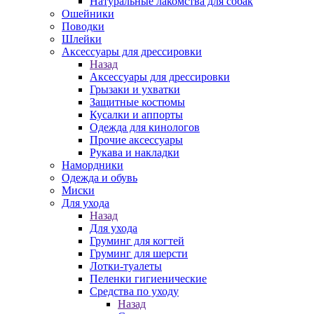
Натуральные лакомства для собак
Ошейники
Поводки
Шлейки
Аксессуары для дрессировки
Назад
Аксессуары для дрессировки
Грызаки и ухватки
Защитные костюмы
Кусалки и аппорты
Одежда для кинологов
Прочие аксессуары
Рукава и накладки
Намордники
Одежда и обувь
Миски
Для ухода
Назад
Для ухода
Груминг для когтей
Груминг для шерсти
Лотки-туалеты
Пеленки гигиенические
Средства по уходу
Назад