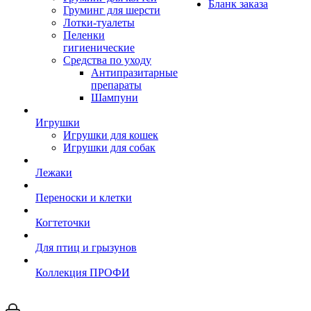
Бланк заказа
Груминг для шерсти
Лотки-туалеты
Пеленки
гигиенические
Средства по уходу
Антипразитарные
препараты
Шампуни
Игрушки
Игрушки для кошек
Игрушки для собак
Лежаки
Переноски и клетки
Когтеточки
Для птиц и грызунов
Коллекция ПРОФИ