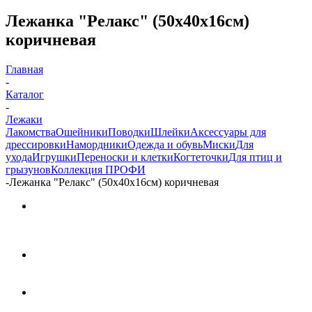
Лежанка "Релакс" (50х40х16см)
коричневая
Главная
-
Каталог
-
Лежаки
Лакомства
Ошейники
Поводки
Шлейки
Аксессуары для
дрессировки
Намордники
Одежда и обувь
Миски
Для
ухода
Игрушки
Переноски и клетки
Когтеточки
Для птиц и
грызунов
Коллекция ПРОФИ
-
Лежанка "Релакс" (50х40х16см) коричневая