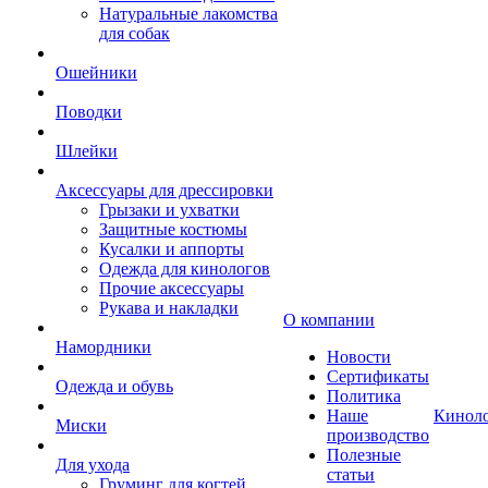
Натуральные лакомства
для собак
Ошейники
Поводки
Шлейки
Аксессуары для дрессировки
Грызаки и ухватки
Защитные костюмы
Кусалки и аппорты
Одежда для кинологов
Прочие аксессуары
Рукава и накладки
О компании
Намордники
Новости
Сертификаты
Одежда и обувь
Политика
Наше
Кинол
Миски
производство
Полезные
Для ухода
статьи
Груминг для когтей